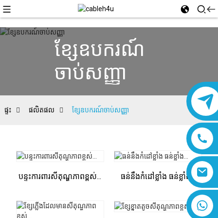
ខ្សែឧបករណ៍
ចាប់សញ្ញា
ផ្ទះ
ផលិតផល
ខ្សែឧបករណ៍ចាប់សញ្ញា
បន្ទះការពារសីតុណ្ហភាពខ្ពស់...
ធន់នឹងកំដៅខ្លាំង ធន់ខ្លាំង...
៨៦១៨០១៩៣៧៧៧៦១