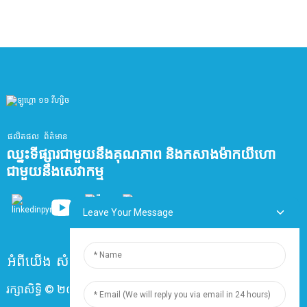
ផលិតផល
ព័ត៌មាន
ឈ្នះទីផ្សារជាមួយនឹងគុណភាព និងកសាងម៉ាកយីហោ
ជាមួយនឹងសេវាកម្ម
Leave Your Message
អំពីយើង
សំណួរដែលសួរញឹកញាប់
ទំនាក់ទំនងមកយើងខ្ញុំ
រក្សាសិទ្ធិ © ២០២៤ ក្រុមហ៊ុន សៀងហៃ ឌីងហ្សុន អេឡិចត្រូនិច និង