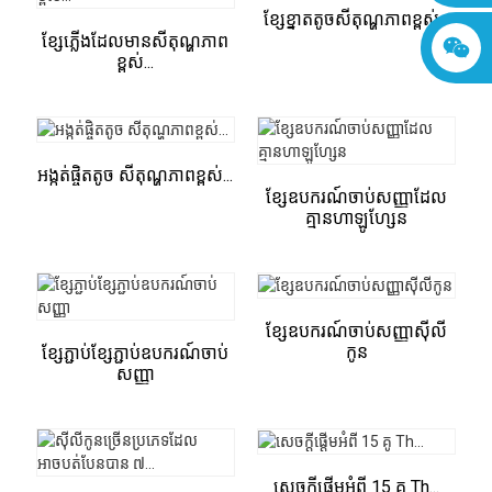
ខ្សែខ្នាតតូចសីតុណ្ហភាពខ្ពស់...
ខ្សែភ្លើងដែលមានសីតុណ្ហភាព
ខ្ពស់...
អង្កត់ផ្ចិតតូច សីតុណ្ហភាពខ្ពស់...
ខ្សែឧបករណ៍ចាប់សញ្ញាដែល
គ្មានហាឡូហ្សែន
ខ្សែឧបករណ៍ចាប់សញ្ញាស៊ីលី
កូន
ខ្សែភ្ជាប់ខ្សែភ្ជាប់ឧបករណ៍ចាប់
សញ្ញា
សេចក្តីផ្តើមអំពី 15 គូ Th...