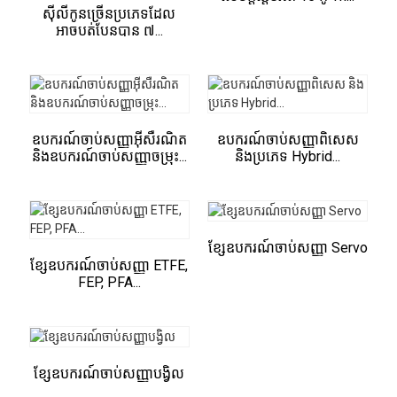
ស៊ីលីកូនច្រើនប្រភេទដែល
អាចបត់បែនបាន ៧...
ឧបករណ៍ចាប់សញ្ញាអ៊ីសឺរណិត
ឧបករណ៍ចាប់សញ្ញាពិសេស
និងឧបករណ៍ចាប់សញ្ញាចម្រុះ...
និងប្រភេទ Hybrid...
ខ្សែឧបករណ៍ចាប់សញ្ញា Servo
ខ្សែឧបករណ៍ចាប់សញ្ញា ETFE,
FEP, PFA...
ខ្សែឧបករណ៍ចាប់សញ្ញាបង្វិល