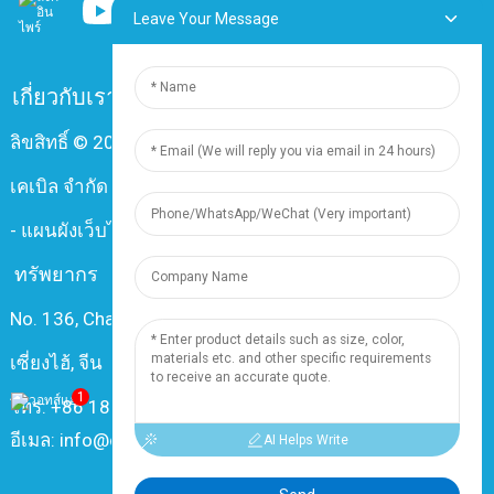
Leave Your Message
เกี่ยวกับเรา
คำถามที่พบบ่อย
ติดต่อเรา
ลิขสิทธิ์ © 2024 บริษัท เซี่ยงไฮ้ ติงจุน อิเล็กทริก แอนด์
เคเบิล จำกัด สงวนลิขสิทธิ์ทุกประการ
-
แผนผังเว็บไซต์
-
Resource
ทรัพยากร
No. 136, Changxiang Rd., Nanxiang Town, 201802,
เซี่ยงไฮ้, จีน
1
โทร: +86 18019377761
อีเมล: info@dingzuncable.com
AI Helps Write