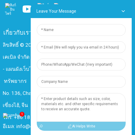
Leave Your Message
เกี่ยวกับเรา
คำถามที่พบบ่อย
ติดต่อเรา
ลิขสิทธิ์ © 2024 บริษัท เซี่ยงไฮ้ ติงจุน อิเล็กทริก แอนด์
เคเบิล จำกัด สงวนลิขสิทธิ์ทุกประการ
-
แผนผังเว็บไซต์
-
Resource
ทรัพยากร
No. 136, Changxiang Rd., Nanxiang Town, 201802,
เซี่ยงไฮ้, จีน
1
โทร: +86 18019377761
อีเมล: info@dingzuncable.com
AI Helps Write