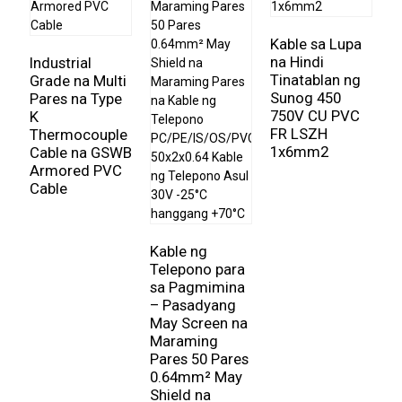
Kable sa Lupa
na Hindi
Industrial
M
Tinatablan ng
Grade na Multi
R
Sunog 450
Pares na Type
I
750V CU PVC
K
C
FR LSZH
Thermocouple
X
1x6mm2
Cable na GSWB
L
Armored PVC
L
Cable
2
Kable ng
Telepono para
sa Pagmimina
– Pasadyang
May Screen na
Maraming
Pares 50 Pares
0.64mm² May
Shield na