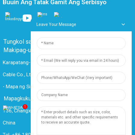
Buuin Ang Tatak Gamit Ang Serbisyo
Leave Your Message
Tungkol sa Amin
Mga Madalas Itanong
Makipag-ugnayan sa Amin
Karapatang-ari © 2024 Shanghai Dingzun Electric &
Cable Co., Ltd. Lahat ng karapatan ay nakalaan
-
Mapa ng Site
-
Resource
Mapagkukunan
1
136, Changxiang Rd., Nanxiang Town, 201802, Shanghai,
China
Tel: +86 18019377761