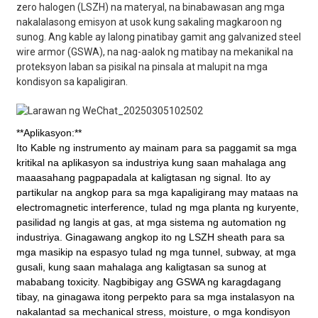
zero halogen (LSZH) na materyal, na binabawasan ang mga
nakalalasong emisyon at usok kung sakaling magkaroon ng
sunog. Ang kable ay lalong pinatibay gamit ang galvanized steel
wire armor (GSWA), na nag-aalok ng matibay na mekanikal na
proteksyon laban sa pisikal na pinsala at malupit na mga
kondisyon sa kapaligiran.
**Aplikasyon:**
Ito
Kable ng instrumento
ay mainam para sa paggamit sa mga
kritikal na aplikasyon sa industriya kung saan mahalaga ang
maaasahang pagpapadala at kaligtasan ng signal. Ito ay
partikular na angkop para sa mga kapaligirang may mataas na
electromagnetic interference, tulad ng mga planta ng kuryente,
pasilidad ng langis at gas, at mga sistema ng automation ng
industriya. Ginagawang angkop ito ng LSZH sheath para sa
mga masikip na espasyo tulad ng mga tunnel, subway, at mga
gusali, kung saan mahalaga ang kaligtasan sa sunog at
mababang toxicity. Nagbibigay ang GSWA ng karagdagang
tibay, na ginagawa itong perpekto para sa mga instalasyon na
nakalantad sa mechanical stress, moisture, o mga kondisyon