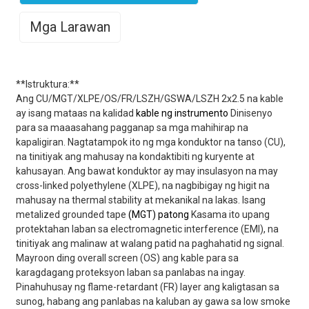
Mga Larawan
**Istruktura:**
Ang CU/MGT/XLPE/OS/FR/LSZH/GSWA/LSZH 2x2.5 na kable
ay isang mataas na kalidad
kable ng instrumento
Dinisenyo
para sa maaasahang pagganap sa mga mahihirap na
kapaligiran. Nagtatampok ito ng mga konduktor na tanso (CU),
na tinitiyak ang mahusay na kondaktibiti ng kuryente at
kahusayan. Ang bawat konduktor ay may insulasyon na may
cross-linked polyethylene (XLPE), na nagbibigay ng higit na
mahusay na thermal stability at mekanikal na lakas. Isang
metalized grounded tape
(MGT) patong
Kasama ito upang
protektahan laban sa electromagnetic interference (EMI), na
tinitiyak ang malinaw at walang patid na paghahatid ng signal.
Mayroon ding overall screen (OS) ang kable para sa
karagdagang proteksyon laban sa panlabas na ingay.
Pinahuhusay ng flame-retardant (FR) layer ang kaligtasan sa
sunog, habang ang panlabas na kaluban ay gawa sa low smoke