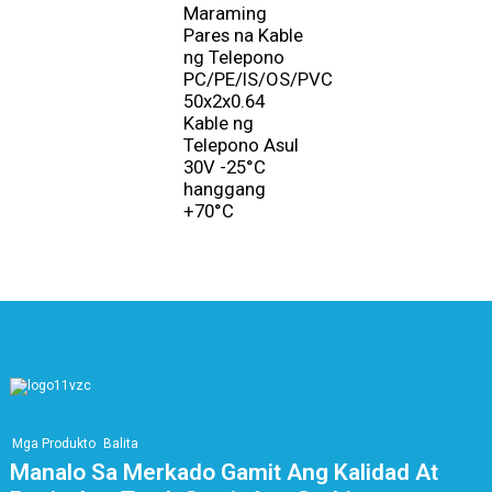
Maraming
Pares na Kable
ng Telepono
PC/PE/IS/OS/PVC
50x2x0.64
Kable ng
Telepono Asul
30V -25°C
hanggang
+70°C
Mga Produkto
Balita
Manalo Sa Merkado Gamit Ang Kalidad At