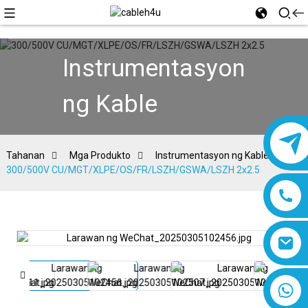
Instrumentasyon
ng Kable
Tahanan
Mga Produkto
Instrumentasyon ng Kable
300/500V CU/MGT/XLPE/OS/FR/LSZH/GSWA/LSZH 2x2.5
8618019377761