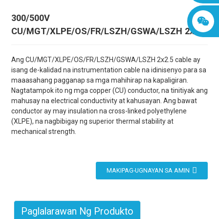
300/500V
CU/MGT/XLPE/OS/FR/LSZH/GSWA/LSZH 2x2.5
Ang CU/MGT/XLPE/OS/FR/LSZH/GSWA/LSZH 2x2.5 cable ay
isang de-kalidad na instrumentation cable na idinisenyo para sa
maaasahang pagganap sa mga mahihirap na kapaligiran.
Nagtatampok ito ng mga copper (CU) conductor, na tinitiyak ang
mahusay na electrical conductivity at kahusayan. Ang bawat
conductor ay may insulation na cross-linked polyethylene
(XLPE), na nagbibigay ng superior thermal stability at
mechanical strength.
MAKIPAG-UGNAYAN SA AMIN
Paglalarawan Ng Produkto