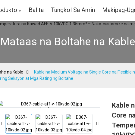
odukto
Balita
Tungkol Sa Amin
Makipag-Ug
Mataas na Boltahe na Kable
ahe na Kable
Kable na Medium Voltage na Single Core na Flexibl
ng Seksyon at Mga Rating ng Boltahe
Kable n
Loading...
Loading...
Core na
Temper