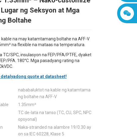
 1.35mm² – Nako-customize
 Lugar ng Seksyon at Mga
ng Boltahe
 kable na may katamtamang boltahe na AFF-V
mm² na flexible na mataas na temperatura.
a TC/SPC, insulasyon na FEP/PFA/PTFE, dyaket
/FEP/PFA. 180°C. Mga pasadyang rating na
0kVDC.
 detalyadong quote at datasheet!
nababaluktot na kable ng katamtama
ng boltahe na AFF-V
Kable
1.35mm²
TC de-lata na tanso (TC, CU, SPC, NPC
opsyonal)
on
Naka-stranded na alambre 19/0.30 ay
on sa IEC 60228, Klase 5