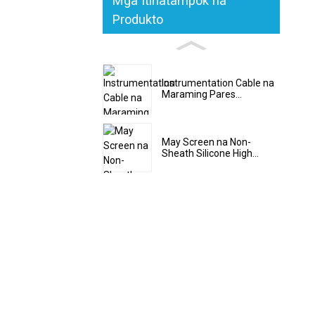
Mga Itinatampok na
Produkto
Instrumentation Cable na
Maraming Pares...
May Screen na Non-
Sheath Silicone High...