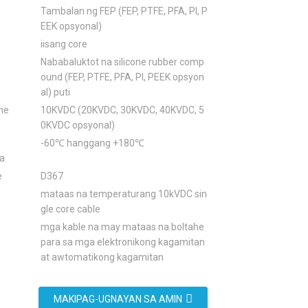
Tambalan ng FEP (FEP, PTFE, PFA, PI, P
EEK opsyonal)
iisang core
Nababaluktot na silicone rubber comp
ound (FEP, PTFE, PFA, PI, PEEK opsyon
al) puti
he
10KVDC (20KVDC, 30KVDC, 40KVDC, 5
0KVDC opsyonal)
-60℃ hanggang +180℃
a
e
D367
mataas na temperaturang 10kVDC sin
gle core cable
mga kable na may mataas na boltahe
para sa mga elektronikong kagamitan
at awtomatikong kagamitan
MAKIPAG-UGNAYAN SA AMIN