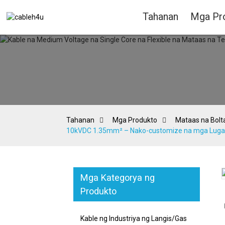
Tahanan
Mga Pr
Tahanan
Mga Produkto
Mataas na Bolt
10kVDC 1.35mm² – Nako-customize na mga Lugar 
Mga Kategorya ng
Loading...
Loading...
Produkto
Kable ng Industriya ng Langis/Gas