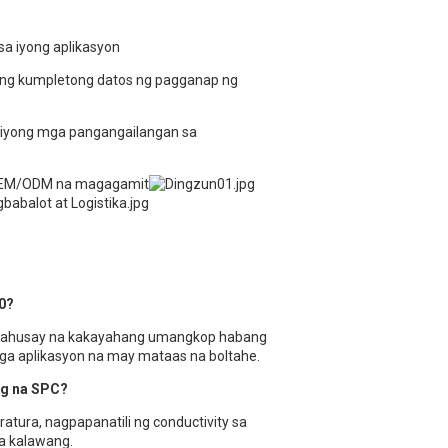
 sa iyong aplikasyon
ng kumpletong datos ng pagganap ng
g iyong mga pangangailangan sa
OEM/ODM na magagamit
30?
g mahusay na kakayahang umangkop habang
mga aplikasyon na may mataas na boltahe.
og na SPC?
tura, nagpapanatili ng conductivity sa
a kalawang.