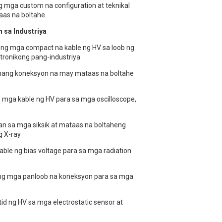
g mga custom na configuration at teknikal
aas na boltahe.
 sa Industriya
 ng mga compact na kable ng HV sa loob ng
tronikong pang-industriya
ang koneksyon na may mataas na boltahe
 mga kable ng HV para sa mga oscilloscope,
n sa mga siksik at mataas na boltaheng
g X-ray
ble ng bias voltage para sa mga radiation
ng mga panloob na koneksyon para sa mga
d ng HV sa mga electrostatic sensor at