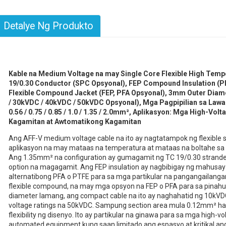
Detalye Ng Produkto
Kable na Medium Voltage na may Single Core Flexible High Tem
19/0.30 Conductor (SPC Opsyonal), FEP Compound Insulation (PF
Flexible Compound Jacket (FEP, PFA Opsyonal), 3mm Outer Diam
/ 30kVDC / 40kVDC / 50kVDC Opsyonal), Mga Pagpipilian sa Lawak n
0.56 / 0.75 / 0.85 / 1.0 / 1.35 / 2.0mm², Aplikasyon: Mga High-Vo
Kagamitan at Awtomatikong Kagamitan
Ang AFF-V medium voltage cable na ito ay nagtatampok ng flexible s
aplikasyon na may mataas na temperatura at mataas na boltahe sa
Ang 1.35mm² na configuration ay gumagamit ng TC 19/0.30 strande
option na magagamit. Ang FEP insulation ay nagbibigay ng mahusay 
alternatibong PFA o PTFE para sa mga partikular na pangangailangan
flexible compound, na may mga opsyon na FEP o PFA para sa pinah
diameter lamang, ang compact cable na ito ay naghahatid ng 10kVDC
voltage ratings na 50kVDC. Sampung section area mula 0.12mm² 
flexibility ng disenyo. Ito ay partikular na ginawa para sa mga high-v
automated equipment kung saan limitado ang espasyo at kritikal ang r