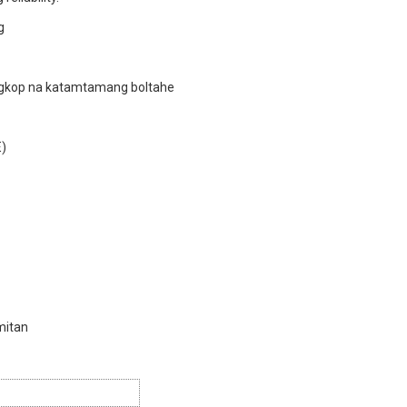
ngkop na katamtamang boltahe
E)
mitan