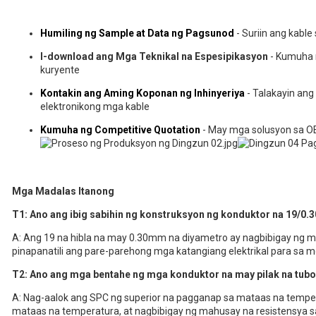
Humiling ng Sample at Data ng Pagsunod
- Suriin ang kable
I-download ang Mga Teknikal na Espesipikasyon
- Kumuha 
kuryente
Kontakin ang Aming Koponan ng Inhinyeriya
- Talakayin an
elektronikong mga kable
Kumuha ng Competitive Quotation
- May mga solusyon sa 
Mga Madalas Itanong
T1: Ano ang ibig sabihin ng konstruksyon ng konduktor na 19/0.
A: Ang 19 na hibla na may 0.30mm na diyametro ay nagbibigay n
pinapanatili ang pare-parehong mga katangiang elektrikal para sa 
T2: Ano ang mga bentahe ng mga konduktor na may pilak na tub
A: Nag-aalok ang SPC ng superior na pagganap sa mataas na tempera
mataas na temperatura, at nagbibigay ng mahusay na resistensya s