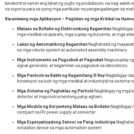
kinokontrol namin ang lahat ng yugto ng produksyon, na nag-aalok n
na suporta para sa iyong mga partikular na pangangailangan sa mat
Karaniwang mga Aplikasyon – Paglutas ng mga Kritikal na Hamon
Mataas na Boltahe ng Elektronikong Kagamitan:
Nagbibigay
mga medikal na aparato, mga suplay ng kuryente, at mga elek
Lakas ng Awtomatikong Kagamitan:
Naghahatid ng maaasah
sa mga robotic system at automated assembly machinery
Mga Instrumento sa Pagsubok at Pagsukat:
Nagsusuplay ng
signal generator, at kagamitan sa pagsubok sa laboratoryo
Mga Panloob na Kable ng Kagamitang X-Ray:
Nagbibigay-daa
koneksyon sa loob ng mga medikal at industriyal na sistema n
Mga Sistema ng Pagtuklas ng Particle:
Nagbibigay ng mga ka
detector at mga instrumentong pang-agham
Mga Module ng Kuryenteng Mataas na Boltahe:
Nagbibigay 
compact na HV power supply at converter
Mga Espesyalisadong Sensor na Pang-industriya:
Naghahati
ionization device sa mga automation system