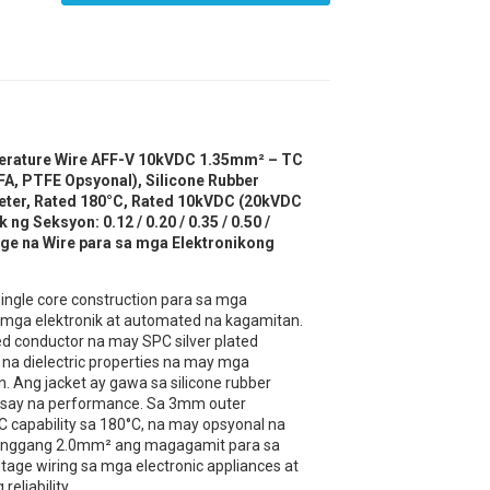
perature Wire AFF-V 10kVDC 1.35mm² – TC
A, PTFE Opsyonal), Silicone Rubber
eter, Rated 180°C, Rated 10kVDC (20kVDC
g Seksyon: 0.12 / 0.20 / 0.35 / 0.50 /
ltage na Wire para sa mga Elektronikong
ingle core construction para sa mga
 mga elektronik at automated na kagamitan.
d conductor na may SPC silver plated
na dielectric properties na may mga
. Ang jacket ay gawa sa silicone rubber
usay na performance. Sa 3mm outer
 capability sa 180°C, na may opsyonal na
hanggang 2.0mm² ang magagamit para sa
oltage wiring sa mga electronic appliances at
eliability.