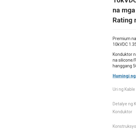
10kVDC
na mga
Rating 
Premium na
10kVDC 1.35
Konduktor n
na silicone
hanggang 5
Humingi ng
Uri ng Kable
Detalye ng 
Konduktor
Konstruksy