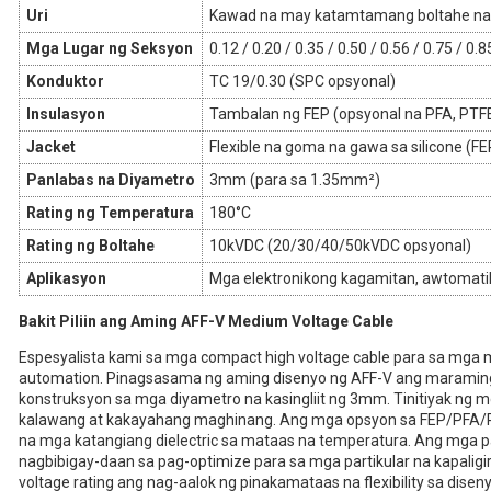
Uri
Kawad na may katamtamang boltahe na 
Mga Lugar ng Seksyon
0.12 / 0.20 / 0.35 / 0.50 / 0.56 / 0.75 / 0.
Konduktor
TC 19/0.30 (SPC opsyonal)
Insulasyon
Tambalan ng FEP (opsyonal na PFA, PTF
Jacket
Flexible na goma na gawa sa silicone (FE
Panlabas na Diyametro
3mm (para sa 1.35mm²)
Rating ng Temperatura
180°C
Rating ng Boltahe
10kVDC (20/30/40/50kVDC opsyonal)
Aplikasyon
Mga elektronikong kagamitan, awtomat
Bakit Piliin ang Aming AFF-V Medium Voltage Cable
Espesyalista kami sa mga compact high voltage cable para sa mga ma
automation. Pinagsasama ng aming disenyo ng AFF-V ang maraming 
konstruksyon sa mga diyametro na kasingliit ng 3mm. Tinitiyak ng 
kalawang at kakayahang maghinang. Ang mga opsyon sa FEP/PFA/PT
na mga katangiang dielectric sa mataas na temperatura. Ang mga pag
nagbibigay-daan sa pag-optimize para sa mga partikular na kapaligi
voltage rating ang nag-aalok ng pinakamataas na flexibility sa dise