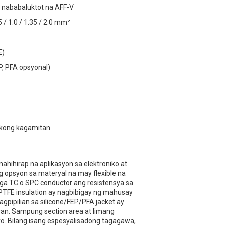
nababaluktot na AFF-V
85 / 1.0 / 1.35 / 2.0 mm²
E)
P, PFA opsyonal)
ikong kagamitan
hihirap na aplikasyon sa elektroniko at
opsyon sa materyal na may flexible na
mga TC o SPC conductor ang resistensya sa
FE insulation ay nagbibigay ng mahusay
pipilian sa silicone/FEP/PFA jacket ay
ran. Sampung section area at limang
nyo. Bilang isang espesyalisadong tagagawa,