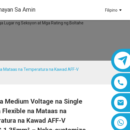
nayan Sa Amin
Filipino
e na Mataas na Temperatura na Kawad AFF-V
a Medium Voltage na Single
Loading...
Loading...
Loading...
Loading...
 Flexible na Mataas na
atura na Kawad AFF-V
8618019377761