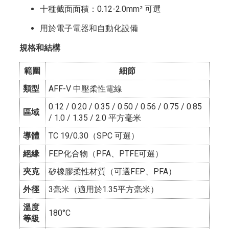
十種截面面積：0.12-2.0mm² 可選
用於電子電器和自動化設備
規格和結構
範圍
細節
類型
AFF-V 中壓柔性電線
0.12 / 0.20 / 0.35 / 0.50 / 0.56 / 0.75 / 0.85
區域
/ 1.0 / 1.35 / 2.0 平方毫米
導體
TC 19/0.30（SPC 可選）
絕緣
FEP化合物（PFA、PTFE可選）
夾克
矽橡膠柔性材質（可選FEP、PFA）
外徑
3毫米（適用於1.35平方毫米）
溫度
180°C
等級