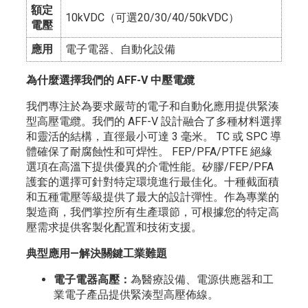
額定
10kVDC（可選20/30/40/50kVDC）
電壓
應用
電子電器、自動化設備
為什麼選擇我們的 AFF-V 中壓電纜
我們專注於為要求嚴苛的電子和自動化應用提供緊湊
型高壓電纜。我們的 AFF-V 設計融合了多種材料選擇
和靈活的結構，直徑最小可達 3 毫米。 TC 或 SPC 導
體確保了耐腐蝕性和可焊性。 FEP/PFA/PTFE 絕緣
選項在高溫下提供優異的介電性能。矽膠/FEP/PFA
護套的選擇可針對特定環境進行最佳化。十種截面積
和五種電壓等級提供了最大的設計彈性。作為專業的
製造商，我們掌控所有生產環節，可根據您的特定高
壓需求提供客製化配置和技術支援。
典型應用—解決關鍵工業難題
電子電器高壓：
為醫療設備、電源供應器和工
業電子產品提供緊湊型高壓佈線。