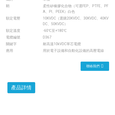
鞘
柔性矽橡膠化合物（可選FEP、PTFE、PF
A、PI、PEEK）白色
額定電壓
10KVDC（選購20KVDC、30KVDC、40KV
DC、50KVDC）
額定溫度
-60℃至+180℃
電纜編號
D367
關鍵字
耐高溫10kVDC單芯電纜
應用
用於電子設備和自動化設備的高壓電線
聯絡我們
產品詳情