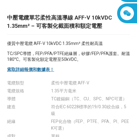
中壓電纜單芯柔性高溫導線 AFF-V 10kVDC
1.35mm² – 可客製化截面積和額定電壓
優質中壓電纜 AFF-V 10kVDC 1.35mm² 柔性耐高溫
TC/SPC導體，FEP/PFA/PTFE絕緣層，矽膠/FEP/PFA護套。耐溫
180°C。可客製化額定電壓至50kVDC。
索取詳細報價和數據表！
電纜類型
柔性中壓電纜 AFF-V
電纜規格
1.35平方毫米
導體
TC鍍錫銅（TC、CU、SPC、NPC可選）
建造
符合IEC 60228標準的19/0.30絞合線，5
級
絕緣
FEP化合物（FEP、PTFE、PFA、PI、PEE
K可選）
成對
單核