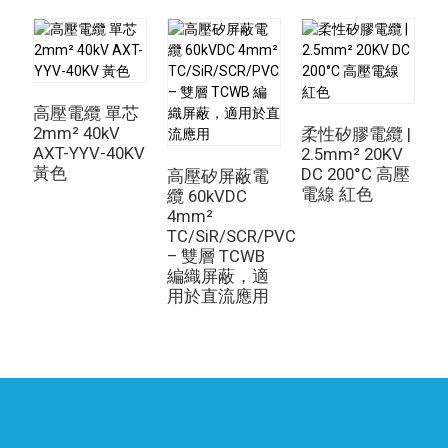
高壓電纜 單芯
2mm² 40kV
柔性矽膠電纜 |
AXT-YYV-40KV
2.5mm² 20KV
0
黃色
DC 200°C 高壓
T
高壓矽屏蔽電
電線 紅色
纜 60kVDC
4mm²
TC/SiR/SCR/PVC
– 雙層 TCWB
編織屏蔽，適
用於直流應用