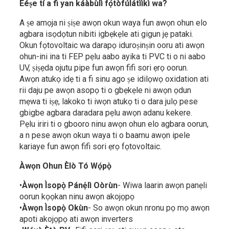
Èéṣe tí a fi yan káàbùlì fọ́tòfúlátììkì wa?
A ṣe amọja ni ṣiṣe awọn okun waya fun awọn ohun elo
agbara isọdọtun nibiti igbẹkẹle ati gigun jẹ pataki.
Okun fọtovoltaic wa darapọ iduroṣinṣin ooru ati awọn
ohun-ini ina ti FEP pẹlu aabo ayika ti PVC ti o ni aabo
UV, ṣiṣẹda ojutu pipe fun awọn fifi sori ẹrọ oorun.
Awọn atukọ idẹ ti a fi sinu ago ṣe idilọwọ oxidation ati
rii daju pe awọn asopọ ti o gbẹkẹle ni awọn ọdun
mẹwa ti iṣẹ, lakoko ti iwọn atukọ ti o dara julọ pese
gbigbe agbara daradara pẹlu awọn adanu kekere.
Pẹlu iriri ti o gbooro ninu awọn ohun elo agbara oorun,
a n pese awọn okun waya ti o baamu awọn ipele
kariaye fun awọn fifi sori ẹrọ fọtovoltaic.
Àwọn Ohun Èlò Tó Wọ́pọ̀
•
Àwọn Ìsopọ̀ Pánẹ́lì Oòrùn
- Wiwa laarin awọn panẹli
oorun kọọkan ninu awọn akojọpọ
•
Àwọn Ìsopọ̀ Okùn
- So awọn okun nronu pọ mọ awọn
apoti akojọpọ ati awọn inverters