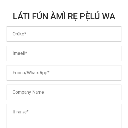
LÁTI FÚN ÀMÌ RẸ PẸ̀LÚ WA