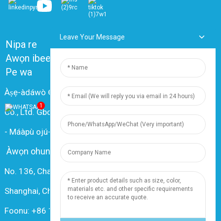
Leave Your Message
Nipa re
Awọn ibeere ti a maa n beere nigbagbogbo
Pe wa
Àṣẹ-àdáwò © 2024 Shanghai Dingzun Electric & Cable
1
Co., Ltd. Gbogbo ẹ̀tọ́ ni a fipamọ́
-
Máàpù ojú-ọ̀nà
-
Resource
Àwọn ohun èlò
No. 136, Changxiang Rd., Nanxiang Town, 201802,
Shanghai, China
Foonu: +86 18019377761