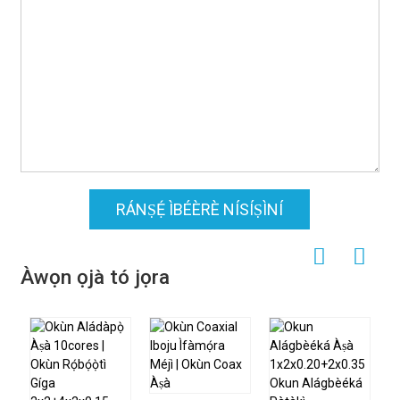
RÁNṢẸ́ ÌBÉÈRÈ NÍSÍṢÌNÍ
Àwọn ọjà tó jọra