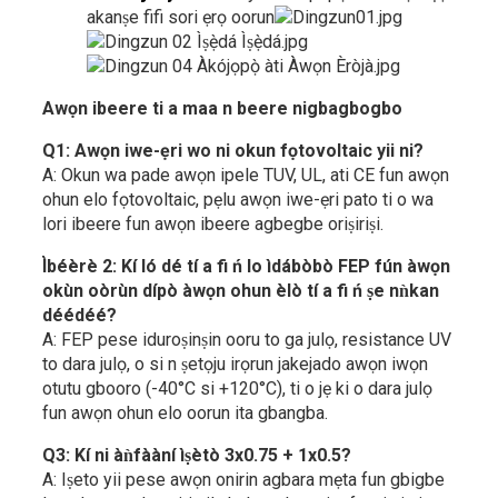
akanṣe fifi sori ẹrọ oorun
Awọn ibeere ti a maa n beere nigbagbogbo
Q1: Awọn iwe-ẹri wo ni okun fọtovoltaic yii ni?
A: Okun wa pade awọn ipele TUV, UL, ati CE fun awọn
ohun elo fọtovoltaic, pẹlu awọn iwe-ẹri pato ti o wa
lori ibeere fun awọn ibeere agbegbe oriṣiriṣi.
Ìbéèrè 2: Kí ló dé tí a fi ń lo ìdábòbò FEP fún àwọn
okùn oòrùn dípò àwọn ohun èlò tí a fi ń ṣe nǹkan
déédéé?
A: FEP pese iduroṣinṣin ooru to ga julọ, resistance UV
to dara julọ, o si n ṣetọju irọrun jakejado awọn iwọn
otutu gbooro (-40°C si +120°C), ti o jẹ ki o dara julọ
fun awọn ohun elo oorun ita gbangba.
Q3: Kí ni àǹfààní ìṣètò 3x0.75 + 1x0.5?
A: Iṣeto yii pese awọn onirin agbara mẹta fun gbigbe