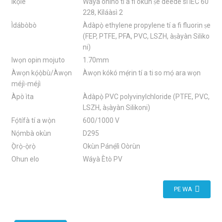
Ìkọ́lé
Wáyà oníhò tí a fi okùn ṣe déédé sí IEC 60
228, Kíláàsì 2
Ìdábòbò
Àdàpọ̀ ethylene propylene tí a fi fluorin ṣe
(FEP, PTFE, PFA, PVC, LSZH, àṣàyàn Siliko
ni)
Iwọn opin mojuto
1.70mm
Àwọn kọ́ọ̀bù/Àwọn
Àwọn kókó mẹ́rin tí a ti so mọ́ ara wọn
méjì-méjì
Àpò ìta
Àdàpọ̀ PVC polyvinylchloride (PTFE, PVC,
LSZH, àṣàyàn Silikoni)
Fọ́tífà tí a wọ̀n
600/1000 V
Nọ́mbà okùn
D295
Ọ̀rọ̀-ọ̀rọ̀
Okùn Pánẹ́lì Oòrùn
Ohun elo
Wáyà Ètò PV
PE WA