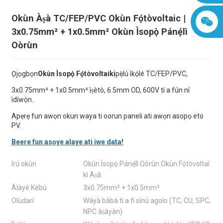
Okùn Àṣà TC/FEP/PVC Okùn Fọ́tòvoltaic |
3x0.75mm² + 1x0.5mm² Okùn Ìsopọ̀ Pánẹ́lì
Oòrùn
Ọjọgbọn
Okùn Ìsopọ̀ Fọ́tòvoltaiki
pẹ̀lú ìkọ́lé TC/FEP/PVC,
3x0.75mm² + 1x0.5mm² ìṣètò, 6.5mm OD, 600V tí a fún ní
ìdíwọ̀n.
Apẹrẹ fun awọn okun waya ti oorun paneli ati awọn asopọ eto
PV.
Beere fun asọye alaye ati iwe data!
Irú okùn
Okùn Ìsopọ̀ Pánẹ́lì Oòrùn Okùn Fọ́tòvoltaì
kì Àṣà
Àlàyé Kébù
3x0.75mm² + 1x0.5mm²
Olùdarí
Wáyà bàbà tí a fi sínú agolo (TC, CU, SPC,
NPC àṣàyàn)