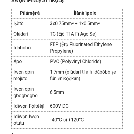
ÀWỌN ÌPÍNLẸ̀ ÀTI ÌKỌ́LẸ̀
Pílámẹ́rà
Ìlànà ìpele
Ìṣètò
3x0.75mm² + 1x0.5mm²
Olùdarí
TC (Ejò Tí A Fi Ago Ṣe)
FEP (Ẹ̀rọ Fluorinated Ethylene
Ìdábòbò
Propylene)
Àpò
PVC (Polyvinyl Chloride)
Iwọn opin
1.7mm (olùdarí tí a fi ìdábòbò ṣe
mojuto
fún ẹnìkọ̀ọ̀kan)
Iwọn opin
6.5mm
gbogbogbo
Idiwọn Fọ́ltéèjì
600V DC
Idiwọn Iwọn
-40°C sí +120°C
otutu