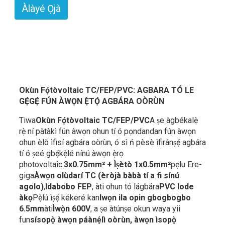
Àlàyé Ọjà
Okùn Fọ́tòvoltaic TC/FEP/PVC: AGBARA TÓ LE
GẸ́GẸ́ FÚN ÀWỌN Ẹ̀TỌ́ AGBÁRA OÒRÙN
Tiwa
Okùn Fọ́tòvoltaic TC/FEP/PVC
A ṣe àgbékalẹ̀
rẹ̀ ní pàtàkì fún àwọn ohun tí ó pọndandan fún àwọn
ohun èlò ìfisí agbára oòrùn, ó sì ń pèsè ìfiránṣẹ́ agbára
tí ó ṣeé gbẹ́kẹ̀lé nínú àwọn ẹ̀rọ
photovoltaic.
3x0.75mm² + Ìṣètò 1x0.5mm²
pẹlu Ere-
giga
Àwọn olùdarí TC (èròjà bàbà tí a fi sínú
agolo)
,
Idabobo FEP
, àti ohun tó lágbára
PVC lode
àkọ
Pẹ̀lú ìṣẹ́ kékeré kan
Iwọn ila opin gbogbogbo
6.5mm
àti
Ìwọ̀n 600V
, a ṣe àtúnṣe okun waya yii
fun
sísopọ̀ àwọn páànẹ́lì oòrùn, àwọn ìsopọ̀