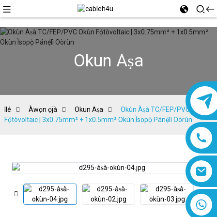
Okun Aṣa
Ilé
Àwọn ọjà
Okun Aṣa
Okùn Àṣà TC/FEP/PVC Okùn
Fọ́tòvoltaic | 3x0.75mm² + 1x0.5mm² Okùn Ìsopọ̀ Pánẹ́lì Oòrùn
8618019377761