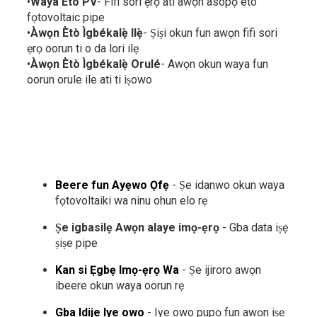
•
Wáyà Ètò PV
- Fifi sori ẹrọ ati awọn asopọ eto
fọtovoltaic pipe
•
Àwọn Ètò Ìgbékalẹ̀ Ilẹ̀
- Ṣiṣi okun fun awọn fifi sori
ẹrọ oorun ti o da lori ilẹ
•
Àwọn Ètò Ìgbékalẹ̀ Orulé
- Awọn okun waya fun
oorun orule ile ati ti iṣowo
Beere fun Ayẹwo Ọfẹ
- Ṣe idanwo okun waya
fọtovoltaiki wa ninu ohun elo rẹ
Ṣe igbasilẹ Awọn alaye imọ-ẹrọ
- Gba data iṣẹ
ṣiṣe pipe
Kan si Ẹgbẹ Imọ-ẹrọ Wa
- Ṣe ijiroro awọn
ibeere okun waya oorun rẹ
Gba Idije Iye owo
- Iye owo pupọ fun awọn iṣẹ