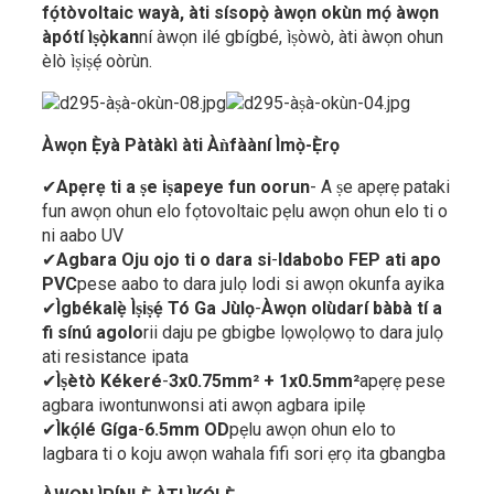
fọ́tòvoltaic wayà, àti sísopọ̀ àwọn okùn mọ́ àwọn
àpótí ìṣọ̀kan
ní àwọn ilé gbígbé, ìṣòwò, àti àwọn ohun
èlò ìṣiṣẹ́ oòrùn.
Àwọn Ẹ̀yà Pàtàkì àti Àǹfààní Ìmọ̀-Ẹ̀rọ
✔
Apẹrẹ ti a ṣe iṣapeye fun oorun
- A ṣe apẹrẹ pataki
fun awọn ohun elo fọtovoltaic pẹlu awọn ohun elo ti o
ni aabo UV
✔
Agbara Oju ojo ti o dara si
-
Idabobo FEP ati apo
PVC
pese aabo to dara julọ lodi si awọn okunfa ayika
✔
Ìgbékalẹ̀ Ìṣiṣẹ́ Tó Ga Jùlọ
-
Àwọn olùdarí bàbà tí a
fi sínú agolo
rii daju pe gbigbe lọwọlọwọ to dara julọ
ati resistance ipata
✔
Ìṣètò Kékeré
-
3x0.75mm² + 1x0.5mm²
apẹrẹ pese
agbara iwontunwonsi ati awọn agbara ipilẹ
✔
Ìkọ́lé Gíga
-
6.5mm OD
pẹlu awọn ohun elo to
lagbara ti o koju awọn wahala fifi sori ẹrọ ita gbangba