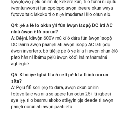
lọwọlọwọ pẹlu onirin ilẹ kekere kan, ti o funni ni ojutu
iwontunwonsi fun ọpọlọpọ awọn ibeere okun waya
fọtovoltaic lakoko ti o n ṣe imudarasi lilo ohun elo.
Q4: Ṣé a lè lo okùn yìí fún àwọn ìsopọ̀ DC àti AC
nínú àwọn ètò oorun?
A: Bẹ́ẹ̀ni, ìdíwọ̀n 600V mú kí ó dára fún àwọn ìsopọ̀
DC láàrín àwọn páànẹ́lì àti àwọn ìsopọ̀ AC láti ọ̀dọ̀
àwọn inverters, bó tilẹ̀ jẹ́ pé ó yẹ kí a fi àwọn ohun èlò
pàtó hàn ní ìbámu pẹ̀lú àwọn kódì iná mànàmáná
agbègbè.
Q5: Kí ni iye ìgbà tí a ń retí pé kí a fi iná oorun
síta?
A: Pẹlu fifi sori ẹrọ to dara, awọn okun onirin
fọtovoltaic wa ni a ṣe apẹrẹ fun ọdun 25+ ti igbesi
aye iṣẹ, ti o baamu akoko atilẹyin ọja deede ti awọn
panẹli oorun ati awọn paati eto.