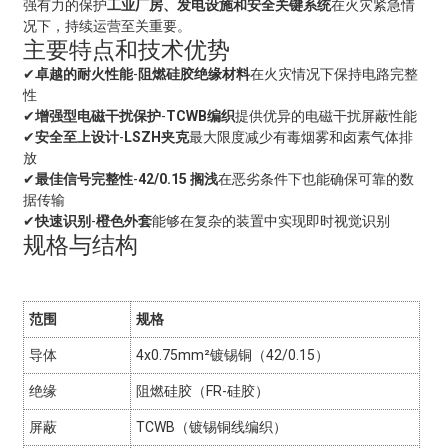
强有力的保护
工业厂房、发电设施和安全关键系统
在火灾紧急情
况下，持续运营至关重要。
主要特点和技术优势
✔
卓越的耐火性能
-
阻燃硅胶绝缘材料
在火灾情况下保持电路完整
性
✔
增强型电磁干扰保护
-
TCWB编织
提供优异的电磁干扰屏蔽性能
✔
安全至上设计
-
LSZH夹克
最大限度减少有毒烟雾和卤素气体排
放
✔
最佳信号完整性
-
42/0.15 搁浅
在恶劣条件下也能确保可靠的数
据传输
✔
快速识别
-
橙色外套
能够在复杂的装置中实现即时视觉识别
规格与结构
范围
规格
导体
4x0.75mm²镀锡铜（42/0.15）
绝缘
阻燃硅胶（FR-硅胶）
屏蔽
TCWB（镀锡铜线编织）