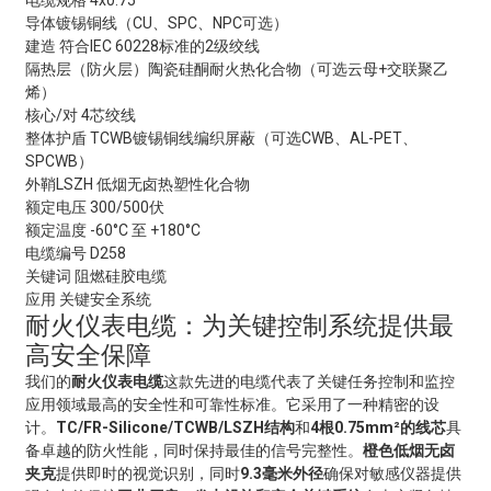
电缆规格
4x0.75
导体
镀锡铜线（CU、SPC、NPC可选）
建造
符合IEC 60228标准的2级绞线
隔热层（防火层）
陶瓷硅酮耐火热化合物（可选云母+交联聚乙
烯）
核心/对
4芯绞线
整体护盾
TCWB镀锡铜线编织屏蔽（可选CWB、AL-PET、
SPCWB）
外鞘
LSZH 低烟无卤热塑性化合物
额定电压
300/500伏
额定温度
-60°C 至 +180°C
电缆编号
D258
关键词
阻燃硅胶电缆
应用
关键安全系统
耐火仪表电缆：为关键控制系统提供最
高安全保障
我们的
耐火仪表电缆
这款先进的电缆代表了关键任务控制和监控
应用领域最高的安全性和可靠性标准。它采用了一种精密的设
计。
TC/FR-Silicone/TCWB/LSZH结构
和
4根0.75mm²的线芯
具
备卓越的防火性能，同时保持最佳的信号完整性。
橙色低烟无卤
夹克
提供即时的视觉识别，同时
9.3毫米外径
确保对敏感仪器提供