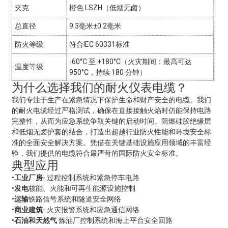
夹克
橙色 LSZH（低烟无卤）
总直径
9.3毫米±0.2毫米
防火等级
符合IEC 60331标准
-60°C 至 +180°C（火灾期间：最高可达
温度等级
950°C，持续 180 分钟）
为什么选择我们的耐火仪表电缆？
我们专注于生产在紧急情况下保护生命和财产安全的电缆。我们
的耐火电缆经过严格测试，确保在直接接触火焰时仍能保持电路
完整性，从而为应急系统争取关键的启动时间。阻燃硅胶绝缘层
和低烟无卤护套的结合，打造出超越行业防火性能和环境安全标
准的全面安全解决方案。凭借在关键基础设施应用领域的丰富经
验，我们提供的电缆符合最严苛的国际防火安全标准。
典型应用
•
工业厂房
- 过程控制系统和紧急停车电路
•
发电
核能、火能和可再生能源设施控制
•
运输
铁路信号系统和隧道安全网络
•
商业建筑
- 火灾报警系统和应急通信网络
•
石油和天然气
炼油厂控制系统和海上平台安全回路