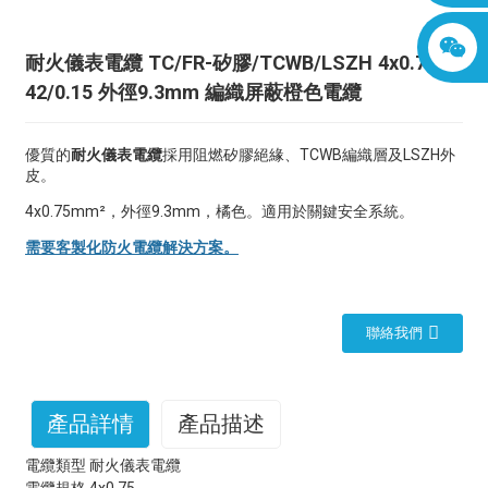
耐火儀表電纜 TC/FR-矽膠/TCWB/LSZH 4x0.75
42/0.15 外徑9.3mm 編織屏蔽橙色電纜
優質的
耐火儀表電纜
採用阻燃矽膠絕緣、TCWB編織層及LSZH外
皮。
4x0.75mm²，外徑9.3mm，橘色。適用於關鍵安全系統。
需要客製化防火電纜解決方案。
聯絡我們
產品詳情
產品描述
電纜類型
耐火儀表電纜