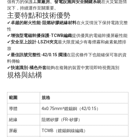
強有力的保護
工業廠房、發電設施與安全關鍵系統
在火災緊急情
況下，持續運作至關重要。
主要特點和技術優勢
✔
卓越的耐火性能
-
阻燃矽膠絕緣材料
在火災情況下保持電路完整
性
✔
增強型電磁幹擾保護
-
TCWB編織
提供優異的電磁幹擾屏蔽性能
✔
安全至上設計
-
LSZH夾克
最大限度減少有毒煙霧和鹵素氣體排
放
✔
最佳訊號完整性
-
42/0.15 擱淺
在惡劣條件下也能確保可靠的資
料傳輸
✔
快速識別
-
橘色外套
能夠在複雜的裝置中實現即時視覺識別
規格與結構
範圍
規格
導體
4x0.75mm²鍍錫銅（42/0.15）
絕緣
阻燃矽膠（FR-矽膠）
屏蔽
TCWB（鍍錫銅線編織）