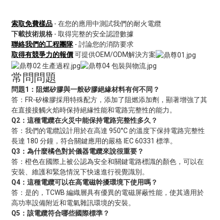
索取免費樣品
- 在您的應用中測試我們的耐火電纜
下載技術規格
- 取得完整的安全認證數據
聯絡我們的工程團隊
- 討論您的消防要求
取得有競爭力的報價
可提供OEM/ODM解決方案
常問問題
問題1：阻燃矽膠與一般矽膠絕緣材料有何不同？
答：FR-矽橡膠採用特殊配方，添加了阻燃添加劑，顯著增強了其
在直接接觸火焰時保持絕緣性能和電路完整性的能力。
Q2：這種電纜在火災中能保持電路完整性多久？
答：我們的電纜設計用於在高達 950°C 的溫度下保持電路完整性
長達 180 分鐘，符合關鍵應用的嚴格 IEC 60331 標準。
Q3：為什麼橘色對於儀器電纜來說很重要？
答：橙色在國際上被公認為安全和關鍵電路標識的顏色，可以在
安裝、維護和緊急情況下快速進行視覺識別。
Q4：這種電纜可以在高電磁幹擾環境下使用嗎？
答：是的，TCWB 編織層具有優異的電磁屏蔽性能，使其適用於
高功率設備附近和電氣雜訊環境的安裝。
Q5：該電纜符合哪些國際標準？