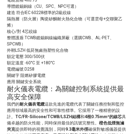
電纜規格
4x0.75
導體
鍍錫銅線（CU、SPC、NPC可選）
建造
符合IEC 60228標準的2級絞線
隔熱層（防火層）
陶瓷矽酮耐火熱化合物（可選雲母+交聯聚乙
烯）
核心/對
4芯絞線
整體護盾
TCWB鍍錫銅線編織屏蔽（選購CWB、AL-PET、
SPCWB）
外鞘
LSZH 低菸無鹵熱塑性化合物
額定電壓
300/500伏
額定溫度
-60°C 至 +180°C
電纜編號
D258
關鍵字
阻燃矽膠電纜
應用
關鍵安全系統
耐火儀表電纜：為關鍵控制系統提供最
高安全保障
我們的
耐火儀表電纜
這款先進的電纜代表了關鍵任務控制和監控
應用領域最高的安全性和可靠性標準。它採用了一種精密的設
計。
TC/FR-Silicone/TCWB/LSZH結構
和
4根0.75mm²的線芯
具
備卓越的防火性能，同時保持最佳的訊號完整性。
橙色低煙無滷
夾克
提供即時的視覺識別，同時
9.3毫米外徑
確保對敏感儀器提供