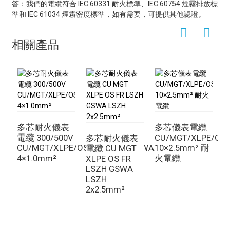
答：我們的電纜符合 IEC 60331 耐火標準、IEC 60754 煙霧排放標
準和 IEC 61034 煙霧密度標準，如有需要，可提供其他認證。
相關產品
多芯耐火儀表
多芯儀表電纜
電纜 300/500V
CU/MGT/XLPE/OS
多芯耐火儀表
CU/MGT/XLPE/OS/FR/LSZH/GSWA/LSZH
10×2.5mm² 耐
C
電纜 CU MGT
4×1.0mm²
火電纜
2
XLPE OS FR
LSZH GSWA
LSZH
2x2.5mm²