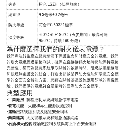
夾克
橙色 LSZH（低煙無鹵）
總直徑
9.3毫米±0.2毫米
防火等級
符合IEC 60331標準
-60°C 至 +180°C（火災期間：最高可達
溫度等級
950°C，持續 180 分鐘）
為什麼選擇我們的耐火儀表電纜？
我們專注於生產在緊急情況下保護生命和財產安全的電纜。我們
的耐火電纜經過嚴格測試，確保在直接接觸火焰時仍能保持電路
完整性，從而為緊急系統爭取關鍵的啟動時間。阻燃矽膠絕緣層
和低煙無鹵護套的結合，打造出超越業界防火性能和環境安全標
準的全面安全解決方案。憑藉在關鍵基礎設施應用領域的豐富經
驗，我們提供的電纜符合最嚴苛的國際防火安全標準。
典型應用
•
工業廠房
- 製程控制系統與緊急停車電路
•
發電
核能、火能和再生能源設施控制
•
運輸
鐵路號誌系統及隧道安全網絡
•
商業建築
- 火災警報系統和緊急通訊網絡
•
石油和天然氣
煉油廠控制系統與海上平台安全迴路