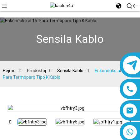
Sensila Kablo
Hejmo
Produktoj
Sensila Kablo
Enkonduko al 15-
Para Termoparo Tipo K Kablo
8618019377761