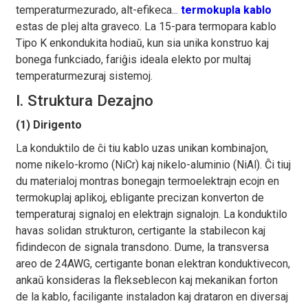
temperaturmezurado, alt-efikeca...
termokupla kablo
estas de plej alta graveco. La 15-para termopara kablo
Tipo K enkondukita hodiaŭ, kun sia unika konstruo kaj
bonega funkciado, fariĝis ideala elekto por multaj
temperaturmezuraj sistemoj.
I. Struktura Dezajno
(1) Dirigento
La konduktilo de ĉi tiu kablo uzas unikan kombinaĵon,
nome nikelo-kromo (NiCr) kaj nikelo-aluminio (NiAl). Ĉi tiuj
du materialoj montras bonegajn termoelektrajn ecojn en
termokuplaj aplikoj, ebligante precizan konverton de
temperaturaj signaloj en elektrajn signalojn. La konduktilo
havas solidan strukturon, certigante la stabilecon kaj
fidindecon de signala transdono. Dume, la transversa
areo de 24AWG, certigante bonan elektran konduktivecon,
ankaŭ konsideras la flekseblecon kaj mekanikan forton
de la kablo, faciligante instaladon kaj drataron en diversaj