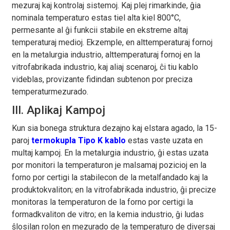
mezuraj kaj kontrolaj sistemoj. Kaj plej rimarkinde, ĝia
nominala temperaturo estas tiel alta kiel 800°C,
permesante al ĝi funkcii stabile en ekstreme altaj
temperaturaj medioj. Ekzemple, en alttemperaturaj fornoj
en la metalurgia industrio, alttemperaturaj fornoj en la
vitrofabrikada industrio, kaj aliaj scenaroj, ĉi tiu kablo
videblas, provizante fidindan subtenon por preciza
temperaturmezurado.
III. Aplikaj Kampoj
Kun sia bonega struktura dezajno kaj elstara agado, la 15-
paroj
termokupla Tipo K kablo
estas vaste uzata en
multaj kampoj. En la metalurgia industrio, ĝi estas uzata
por monitori la temperaturon je malsamaj pozicioj en la
forno por certigi la stabilecon de la metalfandado kaj la
produktokvaliton; en la vitrofabrikada industrio, ĝi precize
monitoras la temperaturon de la forno por certigi la
formadkvaliton de vitro; en la kemia industrio, ĝi ludas
ŝlosilan rolon en mezurado de la temperaturo de diversaj