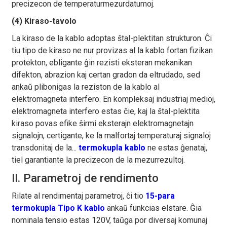
precizecon de temperaturmezurdatumoj.
(4) Kiraso-tavolo
La kiraso de la kablo adoptas ŝtal-plektitan strukturon. Ĉi
tiu tipo de kiraso ne nur provizas al la kablo fortan fizikan
protekton, ebligante ĝin rezisti eksteran mekanikan
difekton, abrazion kaj certan gradon da eltrudado, sed
ankaŭ plibonigas la reziston de la kablo al
elektromagneta interfero. En kompleksaj industriaj medioj,
elektromagneta interfero estas ĉie, kaj la ŝtal-plektita
kiraso povas efike ŝirmi eksterajn elektromagnetajn
signalojn, certigante, ke la malfortaj temperaturaj signaloj
transdonitaj de la...
termokupla kablo
ne estas ĝenataj,
tiel garantiante la precizecon de la mezurrezultoj.
II. Parametroj de rendimento
Rilate al rendimentaj parametroj, ĉi tio
15-para
termokupla Tipo K kablo
ankaŭ funkcias elstare. Ĝia
nominala tensio estas 120V, taŭga por diversaj komunaj