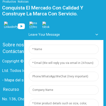
Productos
Noticias
Conquista El Mercado Con Calidad Y
Construye La Marca Con Servicio.
Leave Your Message
Sobre nosotros
Preguntas frecuentes
Contáctanos
Copyright © 2024 Shanghai Dingzun Electric & Cable Co.,
Ltd. Todos los derechos reservados.
-
Mapa del sitio
-
Recursos
Recurso
No. 136, Changxiang Rd., Nanxiang Town, 201802,