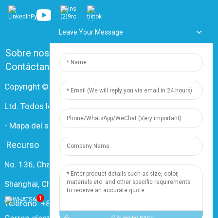
Leave Your Message
Sobre nosotros
Preguntas frecuentes
Contáctanos
Copyright © 2024 Shanghai Dingzun Electric & Cable Co.,
Ltd. Todos los derechos reservados.
-
Mapa del sitio
-
Recursos
Recurso
No. 136, Changxiang Rd., Nanxiang Town, 201802,
Shanghai, China
1
Teléfono: +86 18019377761