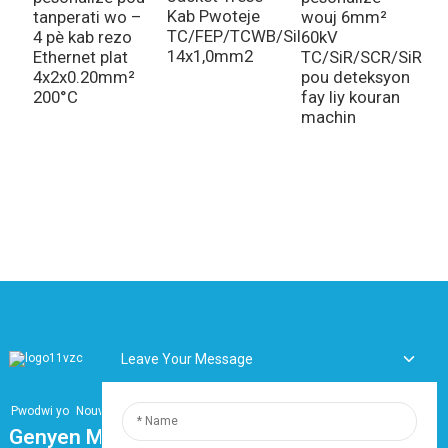
Kab Pwoteje
tanperati wo –
wouj 6mm²
TC/FEP/TCWB/Silikon
4 pè kab rezo
60kV
14x1,0mm2
Ethernet plat
TC/SiR/SCR/SiR
4x2x0.20mm²
pou deteksyon
200°C
fay liy kouran
machin
Leave Your Message
Pwodwi yo
Nouvèl
Genyen Mache A Ak Kalite Epi Bati Mak La Ak