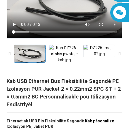
Kab USB Ethernet Bus Fleksibilite Segondè PE
Izolasyon PUR Jacket 2 × 0.22mm2 SPC ST + 2
× 0.5mm2 BC Personnalisable pou Itilizasyon
Endistriyèl
Ethernet ak USB Bis Fleksibilite Segondè
Kab pèsonalize
–
Izolasyon PE, Jakèt PUR