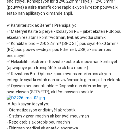
endistriyèl. Konsepsyon ibrid 2×0.22mm² (siyal) + 2×0.5mm²
(pouvwa) a asire transfè done rapid ak yon livrezon pouvwa ki
estab nan aplikasyon ki mande anpil.
✔ Karakteristik ak Benefis Prensipal yo
✅ Materyèl Kalite Siperyè - Izolasyon PE + jakèt ekstèn PUR pou
ekselan rezistans kont fwotman, lwil, ak pwodui chimik.
✅ Kondiktè Ibrid – 2×0.22mm² (SPC ST) pou siyal + 2×0.5mm²
(BC) pou pouvwa—ideyal pou Ethernet, USB, ak sistèm bis
endistriyèl.
✅ Fleksibilite ekstrèm - Reziste koube ak mouvman kontinyèl
(apwopriye pou transpòtè kab ak bra robotik).
✅ Rezistans Bri - Optimize pou mwens entèferans ak yon
entegrite siyal ki estab nan anviwònman ki gen anpil bri elektrik.
✅ Opsyon personnalisable – Disponib nan diferan longè,
pwoteksyon (STP/FTP), ak tèminasyon konektè.
📌 Aplikasyon ideyal yo:
- Otomatizasyon endistriyèl ak robotik
- Sistèm vizyon machin ak kontwòl mouvman
- Rezo otobis ak otobis pou machin
- Ekipman medikal ak aparèy laboratwa