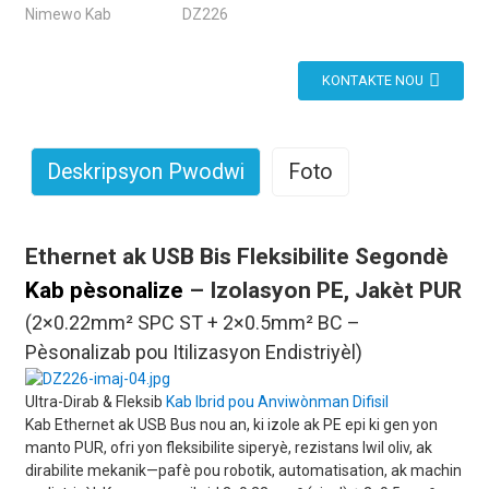
Nimewo Kab
DZ226
KONTAKTE NOU
Deskripsyon Pwodwi
Foto
Ethernet ak USB Bis Fleksibilite Segondè
Kab pèsonalize
– Izolasyon PE, Jakèt PUR
(2×0.22mm² SPC ST + 2×0.5mm² BC –
Pèsonalizab pou Itilizasyon Endistriyèl)
Ultra-Dirab & Fleksib
Kab Ibrid pou Anviwònman Difisil
Kab Ethernet ak USB Bus nou an, ki izole ak PE epi ki gen yon
manto PUR, ofri yon fleksibilite siperyè, rezistans lwil oliv, ak
dirabilite mekanik—pafè pou robotik, automatisation, ak machin