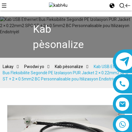
Kab
pèsonalize
Lakay
Pwodwi yo
Kab pèsonalize
Kab USB Ethernet
Bus Fleksibilite Segondè PE Izolasyon PUR Jacket 2 × 0.22mm2 SPC
ST + 2 × 0.5mm2 BC Personnalisable pou Itilizasyon Endistriyèl
8618019377761