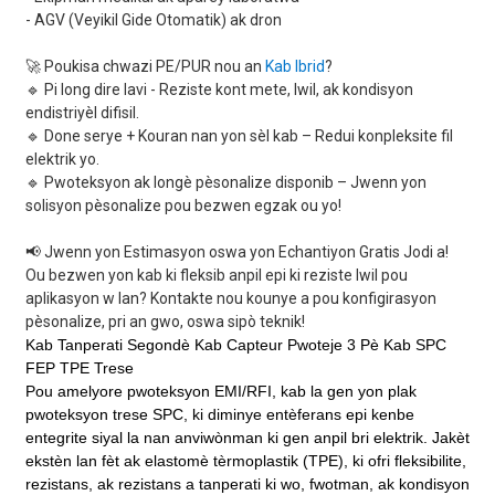
- AGV (Veyikil Gide Otomatik) ak dron
🚀 Poukisa chwazi PE/PUR nou an
Kab Ibrid
?
🔹 Pi long dire lavi - Reziste kont mete, lwil, ak kondisyon
endistriyèl difisil.
🔹 Done serye + Kouran nan yon sèl kab – Redui konpleksite fil
elektrik yo.
🔹 Pwoteksyon ak longè pèsonalize disponib – Jwenn yon
solisyon pèsonalize pou bezwen egzak ou yo!
📢 Jwenn yon Estimasyon oswa yon Echantiyon Gratis Jodi a!
Ou bezwen yon kab ki fleksib anpil epi ki reziste lwil pou
aplikasyon w lan? Kontakte nou kounye a pou konfigirasyon
pèsonalize, pri an gwo, oswa sipò teknik!
Kab Tanperati Segondè Kab Capteur Pwoteje 3 Pè Kab SPC
FEP TPE Trese
Pou amelyore pwoteksyon EMI/RFI, kab la gen yon plak
pwoteksyon trese SPC, ki diminye entèferans epi kenbe
entegrite siyal la nan anviwònman ki gen anpil bri elektrik. Jakèt
ekstèn lan fèt ak elastomè tèrmoplastik (TPE), ki ofri fleksibilite,
rezistans, ak rezistans a tanperati ki wo, fwotman, ak kondisyon