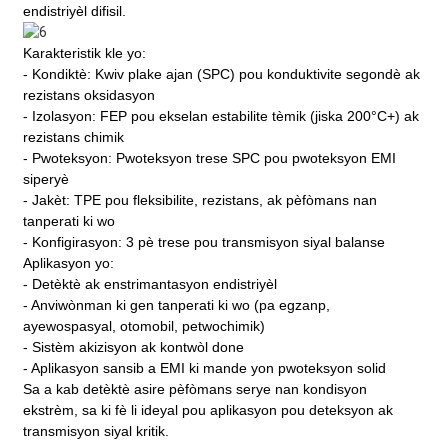
endistriyèl difisil.
Karakteristik kle yo:
- Kondiktè: Kwiv plake ajan (SPC) pou konduktivite segondè ak
rezistans oksidasyon
- Izolasyon: FEP pou ekselan estabilite tèmik (jiska 200°C+) ak
rezistans chimik
- Pwoteksyon: Pwoteksyon trese SPC pou pwoteksyon EMI
siperyè
- Jakèt: TPE pou fleksibilite, rezistans, ak pèfòmans nan
tanperati ki wo
- Konfigirasyon: 3 pè trese pou transmisyon siyal balanse
Aplikasyon yo:
- Detèktè ak enstrimantasyon endistriyèl
- Anviwònman ki gen tanperati ki wo (pa egzanp,
ayewospasyal, otomobil, petwochimik)
- Sistèm akizisyon ak kontwòl done
- Aplikasyon sansib a EMI ki mande yon pwoteksyon solid
Sa a
kab detèktè
asire pèfòmans serye nan kondisyon
ekstrèm, sa ki fè li ideyal pou aplikasyon pou deteksyon ak
transmisyon siyal kritik.