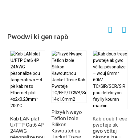
Pwodwi ki gen rapò
K
M
p
Plizyè Nwayo
S
Teflon Izole
Kab LAN plat
Kab doub trese
4
Silikon
U/FTP Cat6 4P
pwoteje ak
3
Kawoutchou
24AWG
gwo vòltaj
Jacket Trese
pèsonalize pou
pèsonalize –