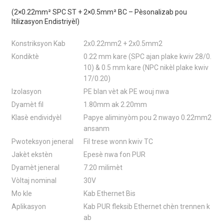
(2×0.22mm² SPC ST + 2×0.5mm² BC – Pèsonalizab pou
Itilizasyon Endistriyèl)
Konstriksyon Kab
2x0.22mm2 + 2x0.5mm2
Kondiktè
0.22 mm kare (SPC ajan plake kwiv 28/0.
10) & 0.5 mm kare (NPC nikèl plake kwiv
17/0.20)
Izolasyon
PE blan vèt ak PE wouj nwa
Dyamèt fil
1.80mm ak 2.20mm
Klasè endividyèl
Papye aliminyòm pou 2 nwayo 0.22mm2
ansanm
Pwoteksyon jeneral
Fil trese wonn kwiv TC
Jakèt ekstèn
Epesè nwa fon PUR
Dyamèt jeneral
7.20 milimèt
Vòltaj nominal
30V
Mo kle
Kab Ethernet Bis
Aplikasyon
Kab PUR fleksib Ethernet chèn trennen k
ab