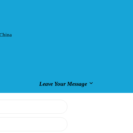
 China
Leave Your Message