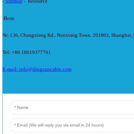
-
Sitemap
-
Resource
Bron
Nr. 136, Changxiang Rd., Nanxiang Town, 201802, Shanghai,
Tel: +86 18019377761
E-mail: info@dingzuncable.com