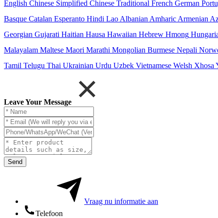
English
Chinese Simplified
Chinese Traditional
French
German
Port
Basque
Catalan
Esperanto
Hindi
Lao
Albanian
Amharic
Armenian
Az
Georgian
Gujarati
Haitian
Hausa
Hawaiian
Hebrew
Hmong
Hungari
Malayalam
Maltese
Maori
Marathi
Mongolian
Burmese
Nepali
Norw
Tamil
Telugu
Thai
Ukrainian
Urdu
Uzbek
Vietnamese
Welsh
Xhosa
Leave Your Message
Send
Vraag nu informatie aan
Telefoon