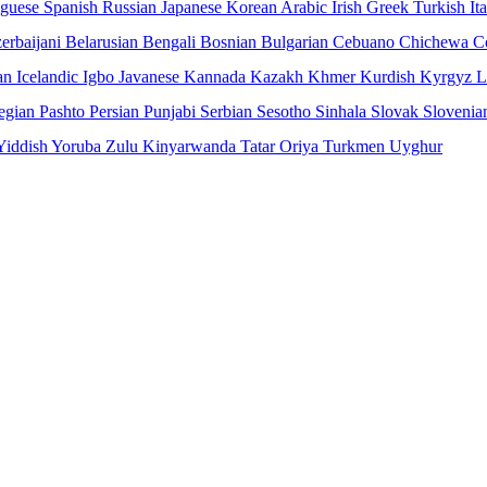
uguese
Spanish
Russian
Japanese
Korean
Arabic
Irish
Greek
Turkish
It
erbaijani
Belarusian
Bengali
Bosnian
Bulgarian
Cebuano
Chichewa
C
an
Icelandic
Igbo
Javanese
Kannada
Kazakh
Khmer
Kurdish
Kyrgyz
L
egian
Pashto
Persian
Punjabi
Serbian
Sesotho
Sinhala
Slovak
Slovenia
Yiddish
Yoruba
Zulu
Kinyarwanda
Tatar
Oriya
Turkmen
Uyghur