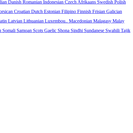
alian
Danish
Romanian
Indonesian
Czech
Afrikaans
Swedish
Polish
orsican
Croatian
Dutch
Estonian
Filipino
Finnish
Frisian
Galician
atin
Latvian
Lithuanian
Luxembou..
Macedonian
Malagasy
Malay
n
Somali
Samoan
Scots Gaelic
Shona
Sindhi
Sundanese
Swahili
Tajik