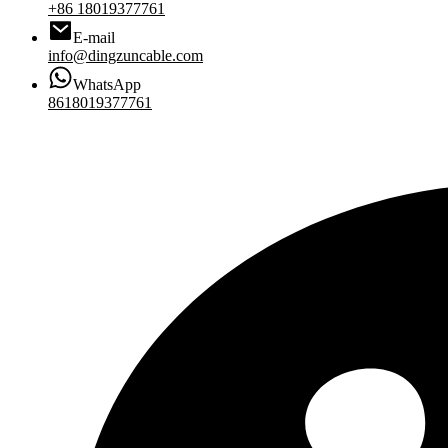
+86 18019377761
E-mail
info@dingzuncable.com
WhatsApp
8618019377761