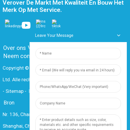
Verover De Markt Met Kwaliteit En Bouw Het
Merk Op Met Service.
Leave Your Message
Over ons
Veelgestelde vragen
Neem contact met ons op
Copyright © 2024 Shanghai Dingzun Electric & Cable Co.,
Ltd. Alle rechten voorbehouden.
-
Sitemap
-
Resource
Bron
Nr. 136, Changxiang Rd., Nanxiang Town, 201802,
Shanghai, China