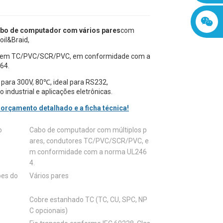
4
bo de computador com vários pares
com
oil&Braid,
 em TC/PVC/SCR/PVC, em conformidade com a
64.
 para 300V, 80℃, ideal para RS232,
industrial e aplicações eletrônicas.
 orçamento detalhado e a ficha técnica!
o
Cabo de computador com múltiplos p
ares, condutores TC/PVC/SCR/PVC, e
m conformidade com a norma UL246
4.
ões do
Vários pares
Cobre estanhado TC (TC, CU, SPC, NP
C opcionais)