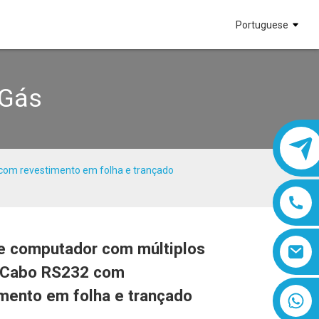
Portuguese
 Gás
com revestimento em folha e trançado
e computador com múltiplos
Loading...
Loading...
Loading...
Loading...
| Cabo RS232 com
mento em folha e trançado
8618019377761