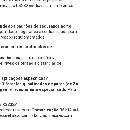
ncia e a malha fornecendo proteção
municação RS232 confiável em ambientes
nda aos padrões de segurança norte-
ualidade, segurança e confiabilidade para
mercados regulamentados.
 com outros protocolos de
 assíncrona
, com capacitância,
 níveis de tensão e distâncias de
a aplicações específicas?
o
Diferentes quantidades de pares (de 2 a
agem e revestimento especializado.
Para
s RS232?
malmente suporta
Comunicação RS232 até
ssível alcançar distâncias maiores com