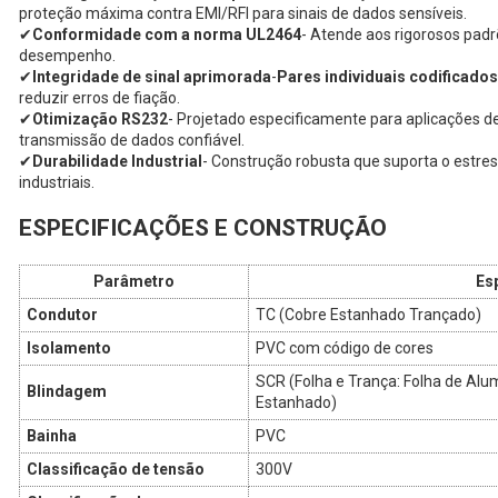
proteção máxima contra EMI/RFI para sinais de dados sensíveis.
✔
Conformidade com a norma UL2464
- Atende aos rigorosos padr
desempenho.
✔
Integridade de sinal aprimorada
-
Pares individuais codificados
reduzir erros de fiação.
✔
Otimização RS232
- Projetado especificamente para aplicações 
transmissão de dados confiável.
✔
Durabilidade Industrial
- Construção robusta que suporta o estre
industriais.
ESPECIFICAÇÕES E CONSTRUÇÃO
Parâmetro
Es
Condutor
TC (Cobre Estanhado Trançado)
Isolamento
PVC com código de cores
SCR (Folha e Trança: Folha de Alu
Blindagem
Estanhado)
Bainha
PVC
Classificação de tensão
300V