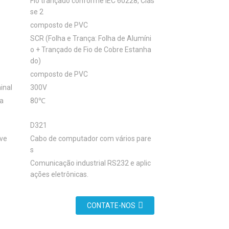
Fio trançado conforme IEC 60228, Clas
se 2
composto de PVC
SCR (Folha e Trança: Folha de Alumíni
o + Trançado de Fio de Cobre Estanha
do)
composto de PVC
inal
300V
a
80℃
D321
ve
Cabo de computador com vários pare
s
Comunicação industrial RS232 e aplic
ações eletrônicas.
CONTATE-NOS