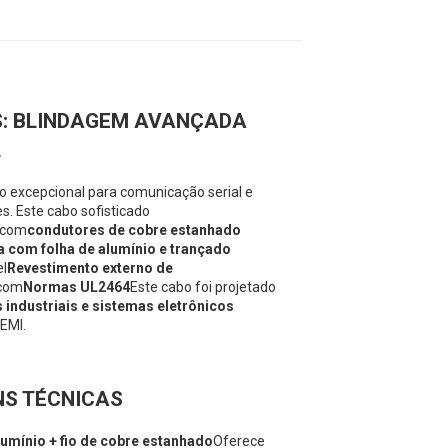
S: BLINDAGEM AVANÇADA
L
excepcional para comunicação serial e
s. Este cabo sofisticado
com
condutores de cobre estanhado
 com folha de alumínio e trançado
el
Revestimento externo de
 com
Normas UL2464
Este cabo foi projetado
ndustriais e sistemas eletrônicos
 EMI.
NS TÉCNICAS
lumínio + fio de cobre estanhado
Oferece