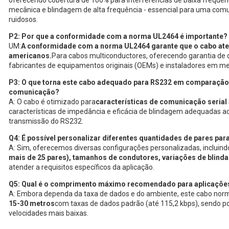
oferecendo cobertura de 100% para interferências de baixa frequê
mecânica e blindagem de alta frequência - essencial para uma co
ruidosos.
P2: Por que a conformidade com a norma UL2464 é importante?
UM:
A conformidade com a norma UL2464 garante que o cabo ate
americanos.
Para cabos multiconductores, oferecendo garantia de q
fabricantes de equipamentos originais (OEMs) e instaladores em 
P3: O que torna este cabo adequado para RS232 em comparação
comunicação?
A: O cabo é otimizado para
características de comunicação serial
características de impedância e eficácia de blindagem adequadas aos
transmissão do RS232.
Q4: É possível personalizar diferentes quantidades de pares par
A: Sim, oferecemos diversas configurações personalizadas, incluind
mais de 25 pares), tamanhos de condutores, variações de blind
atender a requisitos específicos da aplicação.
Q5: Qual é o comprimento máximo recomendado para aplicaçõe
A: Embora dependa da taxa de dados e do ambiente, este cabo nor
15-30 metros
com taxas de dados padrão (até 115,2 kbps), sendo po
velocidades mais baixas.