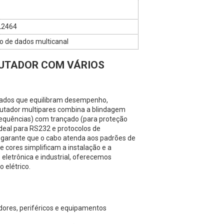
L2464
 de dados multicanal
UTADOR COM VÁRIOS
dados que equilibram desempenho,
utador multipares combina a blindagem
requências) com trançado (para proteção
deal para RS232 e protocolos de
 garante que o cabo atenda aos padrões de
cores simplificam a instalação e a
letrônica e industrial, oferecemos
 elétrico.
dores, periféricos e equipamentos