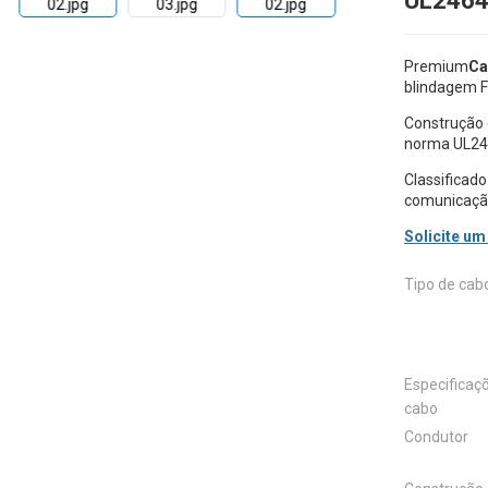
UL246
Premium
Ca
blindagem F
Construção
norma UL24
Classificado
comunicação 
Solicite um
Tipo de cab
Especificaç
cabo
Condutor