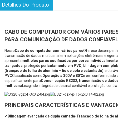
Detalhes Do Produto
CABO DE COMPUTADOR COM VÁRIOS PARE
PARA COMUNICAÇÃO DE DADOS CONFIÁVE
Nosso
Cabo de computador com vários pares
Oferece desempenho 
transmissão de dados multicanal em aplicações eletrônicas exigente
apresenta
múltiplos pares codificados por cores individualmente
trançados
, protegido por
Isolamento em PVC, blindagem completa
(trançado de folha de alumínio + fio de cobre estanhado).
e duráv
PVC
Classificado como
Operação a 300V e 80℃
e em conformidade
especificamente para
Comunicação RS232, transmissão de dados i
multicanal.
exigindo integridade de sinal confiável e proteção contra
PRINCIPAIS CARACTERÍSTICAS E VANTAGE
✔
Blindagem avançada de dupla camada
-
Trançado de folha de a