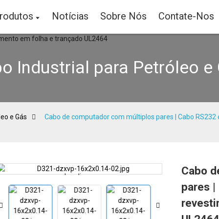
rodutos
Notícias
Sobre Nós
Contate-Nos
o Industrial para Petróleo e
leo e Gás
Cabo de computador com múltiplos pares | Cabo RS232 
Cabo d
Loading...
Loading...
pares 
revesti