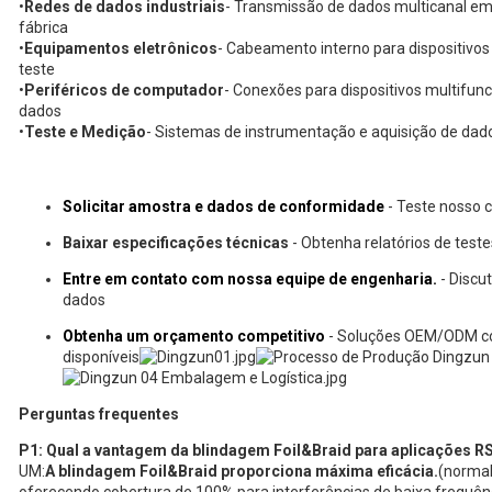
•
Redes de dados industriais
- Transmissão de dados multicanal em
fábrica
•
Equipamentos eletrônicos
- Cabeamento interno para dispositivos
teste
•
Periféricos de computador
- Conexões para dispositivos multifun
dados
•
Teste e Medição
- Sistemas de instrumentação e aquisição de dad
Solicitar amostra e dados de conformidade
- Teste nosso 
Baixar especificações técnicas
- Obtenha relatórios de teste
Entre em contato com nossa equipe de engenharia.
- Discu
dados
Obtenha um orçamento competitivo
- Soluções OEM/ODM co
disponíveis
Perguntas frequentes
P1: Qual a vantagem da blindagem Foil&Braid para aplicações R
UM:
A blindagem Foil&Braid proporciona máxima eficácia.
(normal