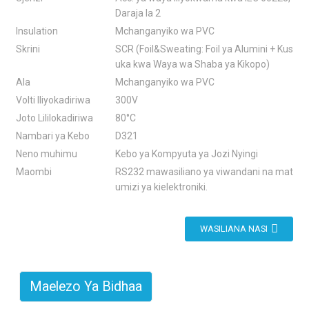
Daraja la 2
Insulation
Mchanganyiko wa PVC
Skrini
SCR (Foil&Sweating: Foil ya Alumini + Kus
uka kwa Waya wa Shaba ya Kikopo)
Ala
Mchanganyiko wa PVC
Volti Iliyokadiriwa
300V
Joto Lililokadiriwa
80°C
Nambari ya Kebo
D321
Neno muhimu
Kebo ya Kompyuta ya Jozi Nyingi
Maombi
RS232 mawasiliano ya viwandani na mat
umizi ya kielektroniki.
WASILIANA NASI
Maelezo Ya Bidhaa