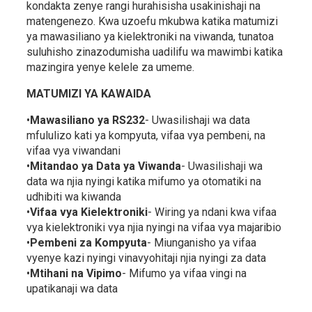
kondakta zenye rangi hurahisisha usakinishaji na
matengenezo. Kwa uzoefu mkubwa katika matumizi
ya mawasiliano ya kielektroniki na viwanda, tunatoa
suluhisho zinazodumisha uadilifu wa mawimbi katika
mazingira yenye kelele za umeme.
MATUMIZI YA KAWAIDA
•
Mawasiliano ya RS232
- Uwasilishaji wa data
mfululizo kati ya kompyuta, vifaa vya pembeni, na
vifaa vya viwandani
•
Mitandao ya Data ya Viwanda
- Uwasilishaji wa
data wa njia nyingi katika mifumo ya otomatiki na
udhibiti wa kiwanda
•
Vifaa vya Kielektroniki
- Wiring ya ndani kwa vifaa
vya kielektroniki vya njia nyingi na vifaa vya majaribio
•
Pembeni za Kompyuta
- Miunganisho ya vifaa
vyenye kazi nyingi vinavyohitaji njia nyingi za data
•
Mtihani na Vipimo
- Mifumo ya vifaa vingi na
upatikanaji wa data