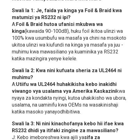
Swali la 1: Je, faida ya kinga ya Foil & Braid kwa
matumizi ya RS232 ni ipi?
A:
Foil & Braid hutoa ufanisi mkubwa wa
kinga
(kawaida 90-100dB), huku foil ikitoa ulinzi wa
100% kwa usumbufu wa masafa ya chini na msokoto
ukitoa ulinzi wa kiufundi na kinga ya masafa ya juu -
muhimu kwa mawasiliano ya kuaminika ya RS232
katika mazingira yenye kelele.
Swali la 2: Kwa nini kufuata sheria za UL2464 ni
muhimu?
A:
Utiifu wa UL2464 huhakikisha kebo inakidhi
viwango vya usalama vya Amerika Kaskazini
kwa
nyaya za kondakta nyingi, kutoa uhakikisho wa ubora,
usalama, na uaminifu kwa OEMs na wasakinishaji
katika masoko yanayodhibitiwa.
Swali la 3: Ni nini kinachofanya kebo hii ifae kwa
RS232 dhidi ya itifaki zingine za mawasiliano?
J: Kebo imeboreshwa kwa ajili ya
sifa za