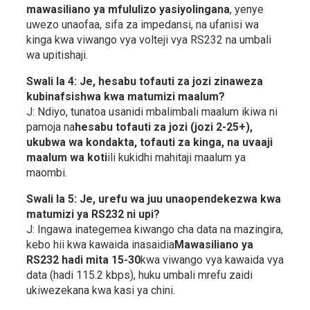
mawasiliano ya mfululizo yasiyolingana
, yenye
uwezo unaofaa, sifa za impedansi, na ufanisi wa
kinga kwa viwango vya volteji vya RS232 na umbali
wa upitishaji.
Swali la 4: Je, hesabu tofauti za jozi zinaweza
kubinafsishwa kwa matumizi maalum?
J: Ndiyo, tunatoa usanidi mbalimbali maalum ikiwa ni
pamoja na
hesabu tofauti za jozi (jozi 2-25+),
ukubwa wa kondakta, tofauti za kinga, na uvaaji
maalum wa koti
ili kukidhi mahitaji maalum ya
maombi.
Swali la 5: Je, urefu wa juu unaopendekezwa kwa
matumizi ya RS232 ni upi?
J: Ingawa inategemea kiwango cha data na mazingira,
kebo hii kwa kawaida inasaidia
Mawasiliano ya
RS232 hadi mita 15-30
kwa viwango vya kawaida vya
data (hadi 115.2 kbps), huku umbali mrefu zaidi
ukiwezekana kwa kasi ya chini.