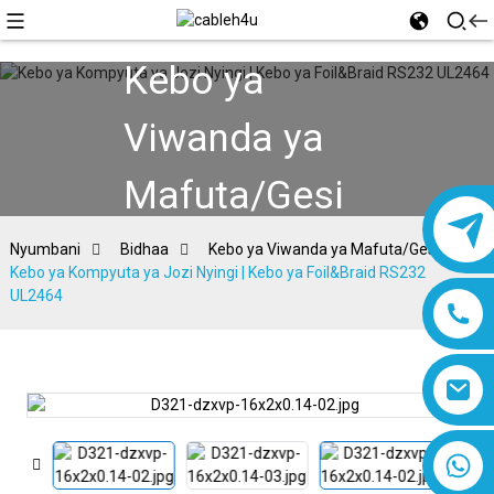
Kebo ya
Viwanda ya
Mafuta/Gesi
Nyumbani
Bidhaa
Kebo ya Viwanda ya Mafuta/Gesi
Kebo ya Kompyuta ya Jozi Nyingi | Kebo ya Foil&Braid RS232
UL2464
8618019377761