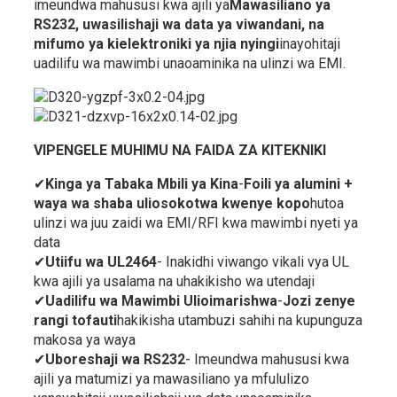
imeundwa mahususi kwa ajili ya
Mawasiliano ya
RS232, uwasilishaji wa data ya viwandani, na
mifumo ya kielektroniki ya njia nyingi
inayohitaji
uadilifu wa mawimbi unaoaminika na ulinzi wa EMI.
VIPENGELE MUHIMU NA FAIDA ZA KITEKNIKI
✔
Kinga ya Tabaka Mbili ya Kina
-
Foili ya alumini +
waya wa shaba uliosokotwa kwenye kopo
hutoa
ulinzi wa juu zaidi wa EMI/RFI kwa mawimbi nyeti ya
data
✔
Utiifu wa UL2464
- Inakidhi viwango vikali vya UL
kwa ajili ya usalama na uhakikisho wa utendaji
✔
Uadilifu wa Mawimbi Ulioimarishwa
-
Jozi zenye
rangi tofauti
hakikisha utambuzi sahihi na kupunguza
makosa ya waya
✔
Uboreshaji wa RS232
- Imeundwa mahususi kwa
ajili ya matumizi ya mawasiliano ya mfululizo