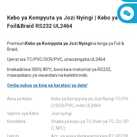
Kebo ya Kompyuta ya Jozi Nyingi | Kebo ya
Foil&Braid RS232 UL2464
Premium
Kebo ya Kompyuta ya Jozi Nyingi
na kinga ya Foil &
Braid,
Ujenzi wa TC/PVC/SCR/PVC, unaozingatia UL2464.
Imekadiriwa 300V, 80℃, bora kwa matumizi ya RS232,
mawasiliano ya viwandani na kielektroniki.
Omba nukuu ya kina na karatasi ya data!
Aina ya Kebo
Kebo ya Kompyuta ya Jozi Nyingi TC/PV
C/SCR/PVC, inatii UL2464
Vipimo vya Kebo
Jozi nyingi
Kondakta
Shaba ya kopo ya TC (hiari ya TC, CU, SP
C, NPC)
Ujenzi
Acc. ya waya iliyokwama kwa IEC 60228,