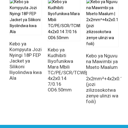
Kebo ya
F
Kompyuta Jozi
M
Kebo ya
Nyingi 18P FEP
K
Kudhibiti
Kebo ya Nguvu
Jacket ya
V
Iliyofunikwa
na Mawimbi ya
Silikoni
J
Mara Mbili
Mseto Maalum
Iliyolindwa kwa
J
TC/PE/SCR/TCWB/LSZH
|
Ala
0
4x2x0.14
2x2mm²+4x2x0.15
7/0.16
(jozi
OD6.50mm
zilizosokotwa
zenye ulinzi wa
foili)