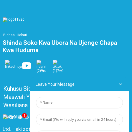
Bidhaa
Habari
Shinda Soko Kwa Ubora Na Ujenge Chapa
Kwa Huduma
Leave Your Message
Kuhusu Sisi
Maswali Yanayoulizwa Mara kwa Mara
Wasiliana Nasi
1
Hakimiliki © 2024 Shanghai Dingzun Electric & Cable Co.,
Ltd. Haki zote zimehifadhiwa