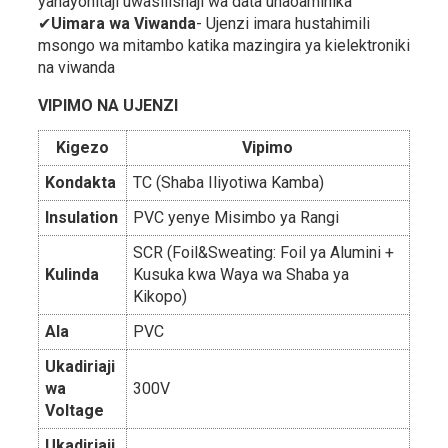
yanayohitaji uwasilishaji wa data unaoaminika
✔
Uimara wa Viwanda
- Ujenzi imara hustahimili
msongo wa mitambo katika mazingira ya kielektroniki
na viwanda
VIPIMO NA UJENZI
Kigezo
Vipimo
Kondakta
TC (Shaba Iliyotiwa Kamba)
Insulation
PVC yenye Misimbo ya Rangi
SCR (Foil&Sweating: Foil ya Alumini +
Kulinda
Kusuka kwa Waya wa Shaba ya
Kikopo)
Ala
PVC
Ukadiriaji
wa
300V
Voltage
Ukadiriaji