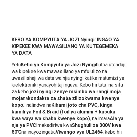
KEBO YA KOMPYUTA YA JOZI Nyingi: INGAO YA
KIPEKEE KWA MAWASILIANO YA KUTEGEMEKA
YA DATA
Yetu
Kebo ya Kompyuta ya Jozi Nyingi
hutoa utendaji
wa kipekee kwa mawasiliano ya mfululizo na
uwasilishaji wa data wa njia nyingi katika matumizi ya
kielektroniki yanayohitaji nguvu. Kebo hii tata ina sifa
za kebo.
jozi nyingi zenye msimbo wa rangi moja
moja
na
kondakta za shaba zilizokwama kwenye
kopo
, inalindwa na
Kihami joto cha PVC, kinga
kamili ya Foil & Braid (foil ya alumini + kusuka
kwa waya wa shaba kwenye kopo)
, na imara
Ala ya
nje ya PVC
Imekadiriwa kwa
Shughuli za 300V kwa
80℃
na inayozingatia
Viwango vya UL2464
, kebo hii