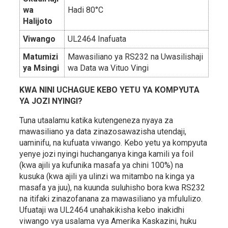
wa
Hadi 80°C
Halijoto
Viwango
UL2464 Inafuata
Matumizi
Mawasiliano ya RS232 na Uwasilishaji
ya Msingi
wa Data wa Vituo Vingi
KWA NINI UCHAGUE KEBO YETU YA KOMPYUTA
YA JOZI NYINGI?
Tuna utaalamu katika kutengeneza nyaya za
mawasiliano ya data zinazosawazisha utendaji,
uaminifu, na kufuata viwango. Kebo yetu ya kompyuta
yenye jozi nyingi huchanganya kinga kamili ya foil
(kwa ajili ya kufunika masafa ya chini 100%) na
kusuka (kwa ajili ya ulinzi wa mitambo na kinga ya
masafa ya juu), na kuunda suluhisho bora kwa RS232
na itifaki zinazofanana za mawasiliano ya mfululizo.
Ufuataji wa UL2464 unahakikisha kebo inakidhi
viwango vya usalama vya Amerika Kaskazini, huku