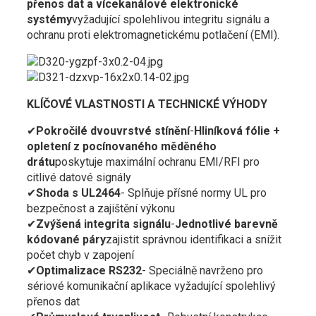
přenos dat a vícekanálové elektronické
systémy
vyžadující spolehlivou integritu signálu a
ochranu proti elektromagnetickému potlačení (EMI).
KLÍČOVÉ VLASTNOSTI A TECHNICKÉ VÝHODY
✔
Pokročilé dvouvrstvé stínění
-
Hliníková fólie +
opletení z pocínovaného měděného
drátu
poskytuje maximální ochranu EMI/RFI pro
citlivé datové signály
✔
Shoda s UL2464
- Splňuje přísné normy UL pro
bezpečnost a zajištění výkonu
✔
Zvýšená integrita signálu
-
Jednotlivé barevně
kódované páry
zajistit správnou identifikaci a snížit
počet chyb v zapojení
✔
Optimalizace RS232
- Speciálně navrženo pro
sériové komunikační aplikace vyžadující spolehlivý
přenos dat