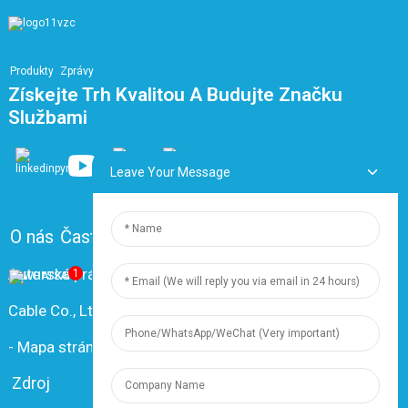
Produkty
Zprávy
Získejte Trh Kvalitou A Budujte Značku
Službami
Leave Your Message
O nás
Často kladené otázky
Kontaktujte nás
Autorská práva © 2024 Shanghai Dingzun Electric &
1
Cable Co., Ltd. Všechna práva vyhrazena.
-
Mapa stránek
-
Resource
Zdroj