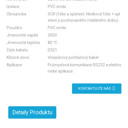
Izolace
PVC směs
Obrazovka
SCR (fólie a opletení: hliníková fólie + opl
etení z pocínovaného měděného drátu)
Pouzdro
PVC směs
Jmenovité napětí
300V
Jmenovitá teplota
80 °C
Číslo kabelu
D321
Klíčové slovo
Vícepárový počítačový kabel
Aplikace
Průmyslová komunikace RS232 a elektro
nické aplikace.
KONTAKTUJTE NÁS
Detaily Produktu