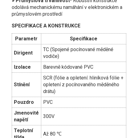
✔
Průmyslová trvanlivost
- Robustní konstrukce
odolává mechanickému namáhání v elektronickém a
průmyslovém prostředí
SPECIFIKACE A KONSTRUKCE
Parametr
Specifikace
TC (Spojené pocínované měděné
Dirigent
vodiče)
Izolace
Barevně kódované PVC
SCR (fólie a opletení: hliníková fólie +
Stínění
opletení z pocínovaného měděného
drátu)
Pouzdro
PVC
Jmenovité
300V
napětí
Teplotní
Až 80 ℃
třída