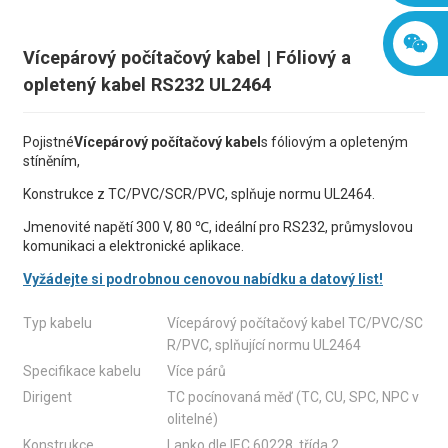
Vícepárový počítačový kabel | Fóliový a
opletený kabel RS232 UL2464
Pojistné
Vícepárový počítačový kabel
s fóliovým a opleteným
stíněním,
Konstrukce z TC/PVC/SCR/PVC, splňuje normu UL2464.
Jmenovité napětí 300 V, 80 ℃, ideální pro RS232, průmyslovou
komunikaci a elektronické aplikace.
Vyžádejte si podrobnou cenovou nabídku a datový list!
Typ kabelu
Vícepárový počítačový kabel TC/PVC/SC
R/PVC, splňující normu UL2464
Specifikace kabelu
Více párů
Dirigent
TC pocínovaná měď (TC, CU, SPC, NPC v
olitelné)
Konstrukce
Lanko dle IEC 60228, třída 2