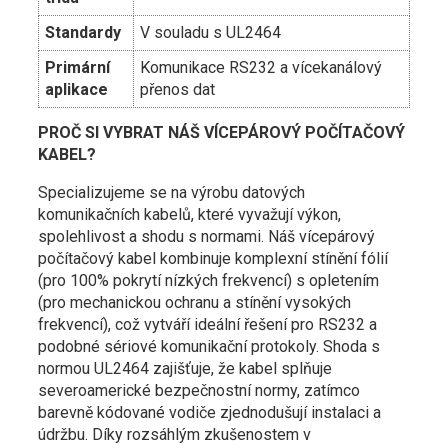
Standardy
V souladu s UL2464
Primární
Komunikace RS232 a vícekanálový
aplikace
přenos dat
PROČ SI VYBRAT NÁŠ VÍCEPÁROVÝ POČÍTAČOVÝ
KABEL?
Specializujeme se na výrobu datových
komunikačních kabelů, které vyvažují výkon,
spolehlivost a shodu s normami. Náš vícepárový
počítačový kabel kombinuje komplexní stínění fólií
(pro 100% pokrytí nízkých frekvencí) s opletením
(pro mechanickou ochranu a stínění vysokých
frekvencí), což vytváří ideální řešení pro RS232 a
podobné sériové komunikační protokoly. Shoda s
normou UL2464 zajišťuje, že kabel splňuje
severoamerické bezpečnostní normy, zatímco
barevně kódované vodiče zjednodušují instalaci a
údržbu. Díky rozsáhlým zkušenostem v