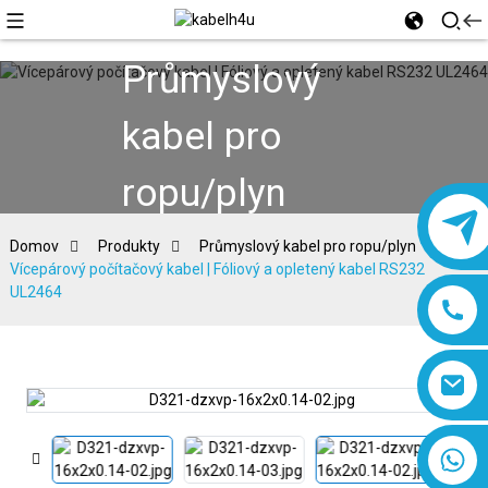
Průmyslový
kabel pro
ropu/plyn
Domov
Produkty
Průmyslový kabel pro ropu/plyn
Vícepárový počítačový kabel | Fóliový a opletený kabel RS232
UL2464
8618019377761