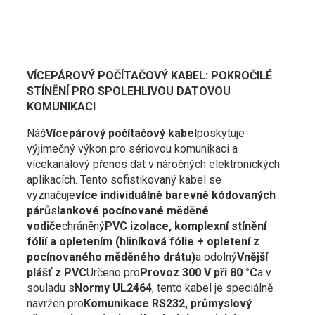
VÍCEPÁROVÝ POČÍTAČOVÝ KABEL: POKROČILÉ
STÍNĚNÍ PRO SPOLEHLIVOU DATOVOU
KOMUNIKACI
Náš
Vícepárový počítačový kabel
poskytuje
výjimečný výkon pro sériovou komunikaci a
vícekanálový přenos dat v náročných elektronických
aplikacích. Tento sofistikovaný kabel se
vyznačuje
více individuálně barevně kódovaných
párů
s
lankové pocínované měděné
vodiče
chráněný
PVC izolace, komplexní stínění
fólií a opletením (hliníková fólie + opletení z
pocínovaného měděného drátu)
a odolný
Vnější
plášť z PVC
Určeno pro
Provoz 300 V při 80 °C
a v
souladu s
Normy UL2464
, tento kabel je speciálně
navržen pro
Komunikace RS232, průmyslový