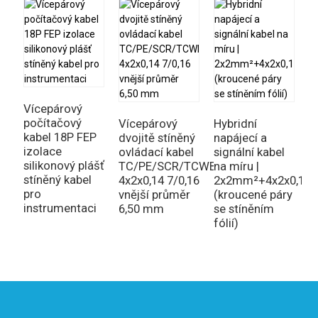
Vícepárový
počítačový
Vícepárový
Hybridní
P
kabel 18P FEP
dvojitě stíněný
napájecí a
v
izolace
ovládací kabel
signální kabel
k
silikonový plášť
TC/PE/SCR/TCWB/LSZH
na míru |
d
stíněný kabel
4x2x0,14 7/0,16
2x2mm²+4x2x0,15
s
pro
vnější průměr
(kroucené páry
o
instrumentaci
6,50 mm
se stíněním
p
fólií)
3