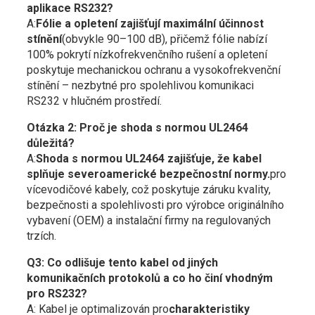
aplikace RS232?
A:
Fólie a opletení zajišťují maximální účinnost
stínění
(obvykle 90–100 dB), přičemž fólie nabízí
100% pokrytí nízkofrekvenčního rušení a opletení
poskytuje mechanickou ochranu a vysokofrekvenční
stínění – nezbytné pro spolehlivou komunikaci
RS232 v hlučném prostředí.
Otázka 2: Proč je shoda s normou UL2464
důležitá?
A:
Shoda s normou UL2464 zajišťuje, že kabel
splňuje severoamerické bezpečnostní normy.
pro
vícevodičové kabely, což poskytuje záruku kvality,
bezpečnosti a spolehlivosti pro výrobce originálního
vybavení (OEM) a instalační firmy na regulovaných
trzích.
Q3: Co odlišuje tento kabel od jiných
komunikačních protokolů a co ho činí vhodným
pro RS232?
A: Kabel je optimalizován pro
charakteristiky