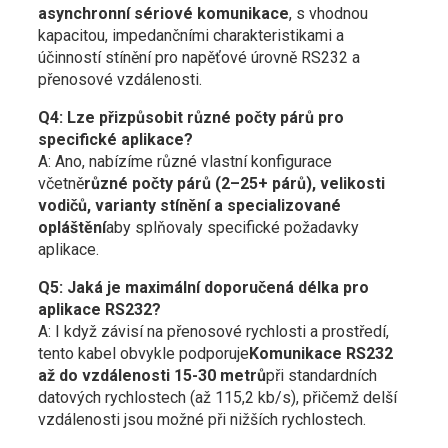
asynchronní sériové komunikace
, s vhodnou
kapacitou, impedančními charakteristikami a
účinností stínění pro napěťové úrovně RS232 a
přenosové vzdálenosti.
Q4: Lze přizpůsobit různé počty párů pro
specifické aplikace?
A: Ano, nabízíme různé vlastní konfigurace
včetně
různé počty párů (2–25+ párů), velikosti
vodičů, varianty stínění a specializované
opláštění
aby splňovaly specifické požadavky
aplikace.
Q5: Jaká je maximální doporučená délka pro
aplikace RS232?
A: I když závisí na přenosové rychlosti a prostředí,
tento kabel obvykle podporuje
Komunikace RS232
až do vzdálenosti 15-30 metrů
při standardních
datových rychlostech (až 115,2 kb/s), přičemž delší
vzdálenosti jsou možné při nižších rychlostech.