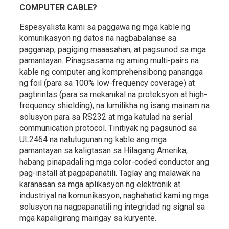
COMPUTER CABLE?
Espesyalista kami sa paggawa ng mga kable ng
komunikasyon ng datos na nagbabalanse sa
pagganap, pagiging maaasahan, at pagsunod sa mga
pamantayan. Pinagsasama ng aming multi-pairs na
kable ng computer ang komprehensibong panangga
ng foil (para sa 100% low-frequency coverage) at
pagtirintas (para sa mekanikal na proteksyon at high-
frequency shielding), na lumilikha ng isang mainam na
solusyon para sa RS232 at mga katulad na serial
communication protocol. Tinitiyak ng pagsunod sa
UL2464 na natutugunan ng kable ang mga
pamantayan sa kaligtasan sa Hilagang Amerika,
habang pinapadali ng mga color-coded conductor ang
pag-install at pagpapanatili. Taglay ang malawak na
karanasan sa mga aplikasyon ng elektronik at
industriyal na komunikasyon, naghahatid kami ng mga
solusyon na nagpapanatili ng integridad ng signal sa
mga kapaligirang maingay sa kuryente.