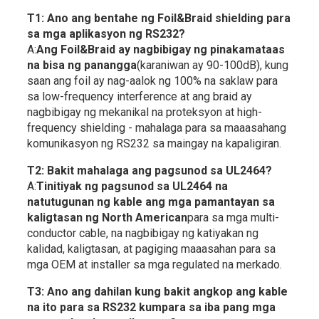
T1: Ano ang bentahe ng Foil&Braid shielding para
sa mga aplikasyon ng RS232?
A:
Ang Foil&Braid ay nagbibigay ng pinakamataas
na bisa ng panangga
(karaniwan ay 90-100dB), kung
saan ang foil ay nag-aalok ng 100% na saklaw para
sa low-frequency interference at ang braid ay
nagbibigay ng mekanikal na proteksyon at high-
frequency shielding - mahalaga para sa maaasahang
komunikasyon ng RS232 sa maingay na kapaligiran.
T2: Bakit mahalaga ang pagsunod sa UL2464?
A:
Tinitiyak ng pagsunod sa UL2464 na
natutugunan ng kable ang mga pamantayan sa
kaligtasan ng North American
para sa mga multi-
conductor cable, na nagbibigay ng katiyakan ng
kalidad, kaligtasan, at pagiging maaasahan para sa
mga OEM at installer sa mga regulated na merkado.
T3: Ano ang dahilan kung bakit angkop ang kable
na ito para sa RS232 kumpara sa iba pang mga