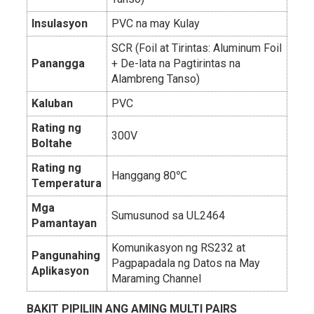
Insulasyon
PVC na may Kulay
SCR (Foil at Tirintas: Aluminum Foil
Panangga
+ De-lata na Pagtirintas na
Alambreng Tanso)
Kaluban
PVC
Rating ng
300V
Boltahe
Rating ng
Hanggang 80℃
Temperatura
Mga
Sumusunod sa UL2464
Pamantayan
Komunikasyon ng RS232 at
Pangunahing
Pagpapadala ng Datos na May
Aplikasyon
Maraming Channel
BAKIT PIPILIIN ANG AMING MULTI PAIRS