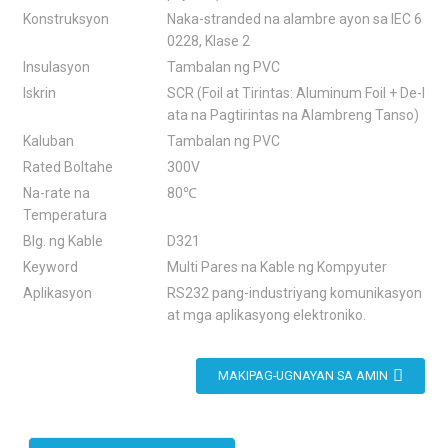
Konstruksyon
Naka-stranded na alambre ayon sa IEC 6
0228, Klase 2
Insulasyon
Tambalan ng PVC
Iskrin
SCR (Foil at Tirintas: Aluminum Foil + De-l
ata na Pagtirintas na Alambreng Tanso)
Kaluban
Tambalan ng PVC
Rated Boltahe
300V
Na-rate na
80℃
Temperatura
Blg. ng Kable
D321
Keyword
Multi Pares na Kable ng Kompyuter
Aplikasyon
RS232 pang-industriyang komunikasyon
at mga aplikasyong elektroniko.
MAKIPAG-UGNAYAN SA AMIN