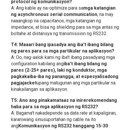
protocol ng komunikasyon?
A: Ang kable ay na-optimize para sa
mga katangian
ng asynchronous serial communication
, na may
naaangkop na capacitance, mga katangian ng
impedance, at bisa ng shielding para sa mga antas ng
boltahe at distansya ng transmission ng RS232.
T4: Maaari bang ipasadya ang iba't ibang bilang
ng pares para sa mga partikular na aplikasyon?
A: Oo, nag-aalok kami ng iba't ibang pasadyang mga
configuration kabilang ang
iba't ibang bilang ng
pares (2-25+ pares), laki ng konduktor, mga
pagkakaiba-iba ng panangga, at espesyalisadong
pagjajacket
upang matugunan ang mga partikular na
kinakailangan sa aplikasyon.
T5: Ano ang pinakamataas na inirerekomendang
haba para sa mga aplikasyon ng RS232?
A: Bagama't nakadepende sa data rate at kapaligiran,
karaniwang sinusuportahan ng cable na ito
ang
Komunikasyon ng RS232 hanggang 15-30