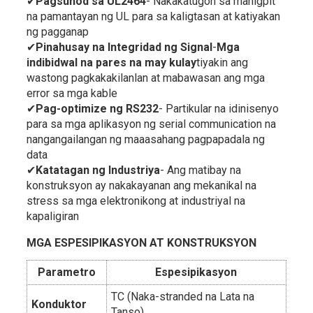
✔
Pagsunod sa UL2464
- Nakakatugon sa mahigpit
na pamantayan ng UL para sa kaligtasan at katiyakan
ng pagganap
✔
Pinahusay na Integridad ng Signal
-
Mga
indibidwal na pares na may kulay
tiyakin ang
wastong pagkakakilanlan at mabawasan ang mga
error sa mga kable
✔
Pag-optimize ng RS232
- Partikular na idinisenyo
para sa mga aplikasyon ng serial communication na
nangangailangan ng maaasahang pagpapadala ng
data
✔
Katatagan ng Industriya
- Ang matibay na
konstruksyon ay nakakayanan ang mekanikal na
stress sa mga elektronikong at industriyal na
kapaligiran
MGA ESPESIPIKASYON AT KONSTRUKSYON
Parametro
Espesipikasyon
TC (Naka-stranded na Lata na
Konduktor
Tanso)