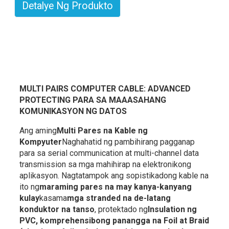
Detalye Ng Produkto
MULTI PAIRS COMPUTER CABLE: ADVANCED
PROTECTING PARA SA MAAASAHANG
KOMUNIKASYON NG DATOS
Ang aming
Multi Pares na Kable ng
Kompyuter
Naghahatid ng pambihirang pagganap
para sa serial communication at multi-channel data
transmission sa mga mahihirap na elektronikong
aplikasyon. Nagtatampok ang sopistikadong kable na
ito ng
maraming pares na may kanya-kanyang
kulay
kasama
mga stranded na de-latang
konduktor na tanso
, protektado ng
Insulation ng
PVC, komprehensibong panangga na Foil at Braid