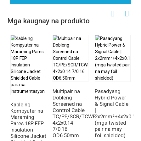
Mga kaugnay na produkto
Multipair na
Pasadyang
D
Dobleng
Hybrid Power
P
Screened na
& Signal Cable
F
Kable ng
Control Cable
|
P
Kompyuter na
TC/PE/SCR/TCWB/LSZH
2x2mm²+4x2x0.15
M
Maraming
4x2x0.14
(mga twisted
I
Pares 18P FEP
7/0.16
pair na may
K
Insulation
OD6.50mm
foil shielded)
0
Silicone Jacket