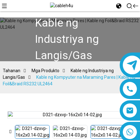
Kable ng
Industriya ng
Langis/Gas
Tahanan
Mga Produkto
Kable ng Industriya ng
Langis/Gas
Kable ng Kompyuter na Maraming Pares | Kable ng
Foil&Braid RS232 UL2464
8618019377761