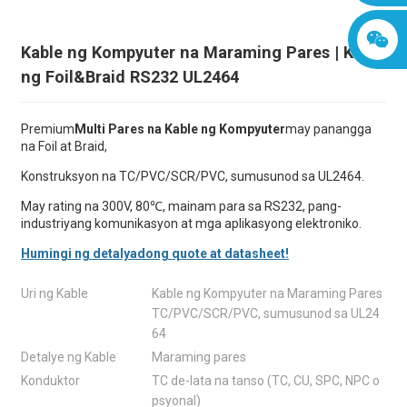
Kable ng Kompyuter na Maraming Pares | Kable
ng Foil&Braid RS232 UL2464
Premium
Multi Pares na Kable ng Kompyuter
may panangga
na Foil at Braid,
Konstruksyon na TC/PVC/SCR/PVC, sumusunod sa UL2464.
May rating na 300V, 80℃, mainam para sa RS232, pang-
industriyang komunikasyon at mga aplikasyong elektroniko.
Humingi ng detalyadong quote at datasheet!
Uri ng Kable
Kable ng Kompyuter na Maraming Pares
TC/PVC/SCR/PVC, sumusunod sa UL24
64
Detalye ng Kable
Maraming pares
Konduktor
TC de-lata na tanso (TC, CU, SPC, NPC o
psyonal)