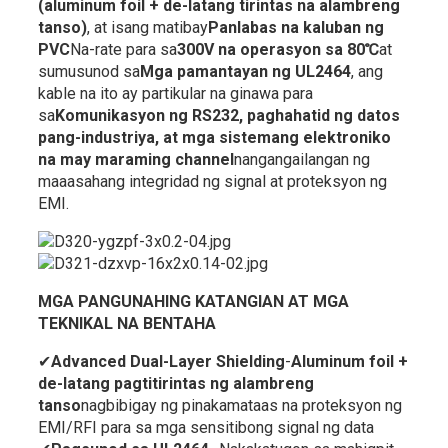
(aluminum foil + de-latang tirintas na alambreng
tanso)
, at isang matibay
Panlabas na kaluban ng
PVC
Na-rate para sa
300V na operasyon sa 80℃
at
sumusunod sa
Mga pamantayan ng UL2464
, ang
kable na ito ay partikular na ginawa para
sa
Komunikasyon ng RS232, paghahatid ng datos
pang-industriya, at mga sistemang elektroniko
na may maraming channel
nangangailangan ng
maaasahang integridad ng signal at proteksyon ng
EMI.
MGA PANGUNAHING KATANGIAN AT MGA
TEKNIKAL NA BENTAHA
✔
Advanced Dual-Layer Shielding
-
Aluminum foil +
de-latang pagtitirintas ng alambreng
tanso
nagbibigay ng pinakamataas na proteksyon ng
EMI/RFI para sa mga sensitibong signal ng data