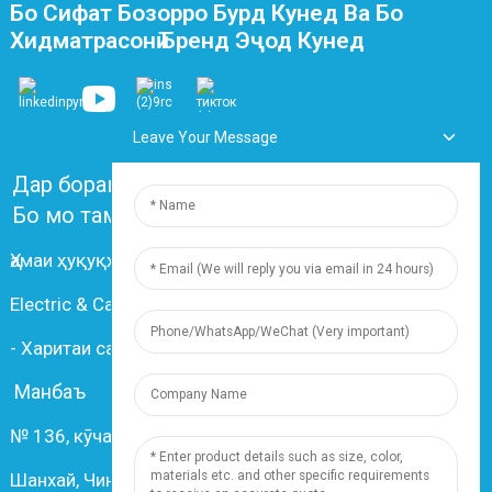
Бо Сифат Бозорро Бурд Кунед Ва Бо
Хидматрасонӣ Бренд Эҷод Кунед
Leave Your Message
Дар бораи мо
Саволҳои зиёд такрормешуда
Бо мо тамос гиред
Ҳамаи ҳуқуқҳо маҳфузанд © 2024 Шанхай Dingzun
Electric & Cable Co., Ltd.
-
Харитаи сайт
-
Resource
Манбаъ
№ 136, кӯчаи Чансян, шаҳри Нансианг, 201802,
Шанхай, Чин