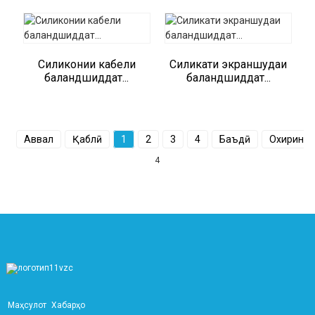
Силиконии кабели
Силикати экраншудаи
баландшиддат...
баландшиддат...
Аввал
Қаблӣ
1
2
3
4
Баъдӣ
Охирин
4
Маҳсулот
Хабарҳо