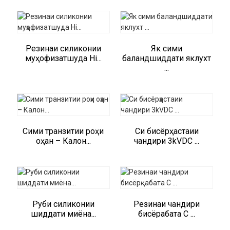
Резинаи силиконии
Як сими
муҳофизатшуда Hi...
баландшиддати яклухт
...
Сими транзитии роҳи
Си бисёрҳастаии
оҳан – Калон...
чандири 3kVDC ...
Руби силиконии
Резинаи чандири
шиддати миёна...
бисёрқабата C ...