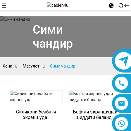
Сими
чандир
Хона
Маҳсулот
Сими чандир
Силикони беқабати
Бофтаи экраншудаи
экраншуда...
шиддати баланд...
8618019377761