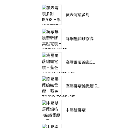
儀表電纜多對...
篩網無鞘矽膠高...
高壓屏蔽編織C...
高壓屏蔽編織層 C...
中壓雙屏蔽...