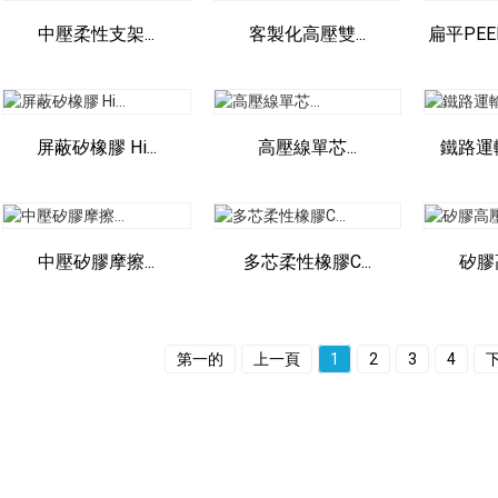
中壓柔性支架...
客製化高壓雙...
扁平PEEK
屏蔽矽橡膠 Hi...
高壓線單芯...
鐵路運輸
中壓矽膠摩擦...
多芯柔性橡膠C...
矽膠
第一的
上一頁
1
2
3
4