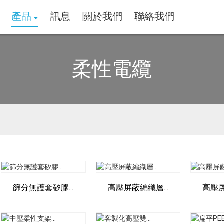
產品
訊息
關於我們
聯絡我們
柔性電纜
篩分無護套矽膠...
高壓屏蔽編織層...
高壓