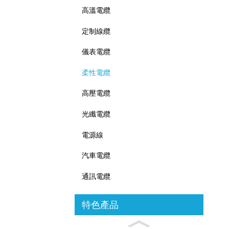
高溫電纜
定制線纜
儀表電纜
柔性電纜
高壓電纜
光纖電纜
電源線
汽車電纜
通訊電纜
特色產品