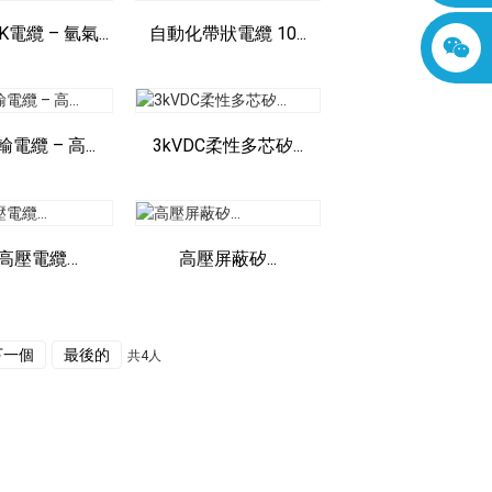
電纜 – 氫氣...
自動化帶狀電纜 10...
電纜 – 高...
3kVDC柔性多芯矽...
高壓電纜…
高壓屏蔽矽...
下一個
最後的
共4人