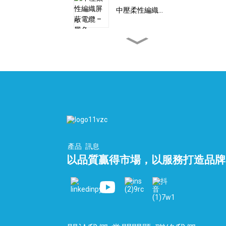
中壓柔性編織…
訂製高壓雙編織線...
扁平PEEK電纜 – 氫氣電
纜...
自動化扁平電纜 10 芯...
產品
訊息
以品質贏得市場，以服務打造品牌
液化天然氣終端總管和低
溫...