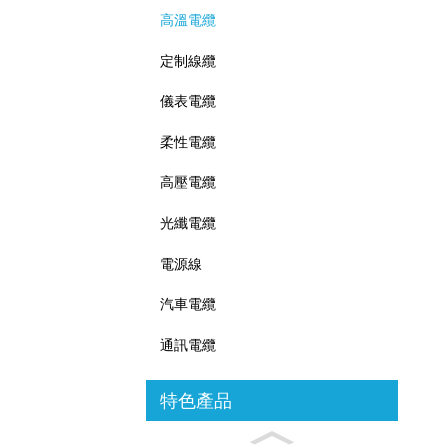
高溫電纜
定制線纜
儀表電纜
柔性電纜
高壓電纜
光纖電纜
電源線
汽車電纜
通訊電纜
特色產品