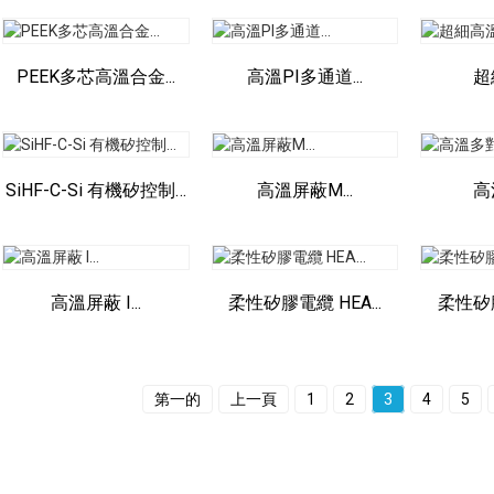
PEEK多芯高溫合金...
高溫PI多通道...
超
SiHF-C-Si 有機矽控制…
高溫屏蔽M...
高
高溫屏蔽 I...
柔性矽膠電纜 HEA...
柔性矽膠
第一的
上一頁
1
2
3
4
5