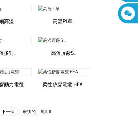
細高溫...
高溫PI單...
溫多對...
高溫屏蔽S...
動力電纜...
柔性矽膠電纜 HEA...
下一個
最後的
總共 5