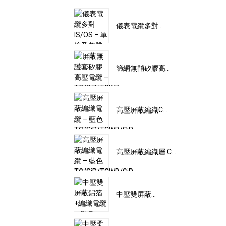
儀表電纜多對...
篩網無鞘矽膠高...
高壓屏蔽編織C...
高壓屏蔽編織層 C...
中壓雙屏蔽...