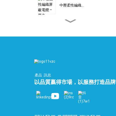
中壓柔性編織…
訂製高壓雙編織線...
扁平PEEK電纜 – 氫氣電
纜...
自動化扁平電纜 10 芯...
產品
訊息
以品質贏得市場，以服務打造品牌
液化天然氣終端總管和低
溫...