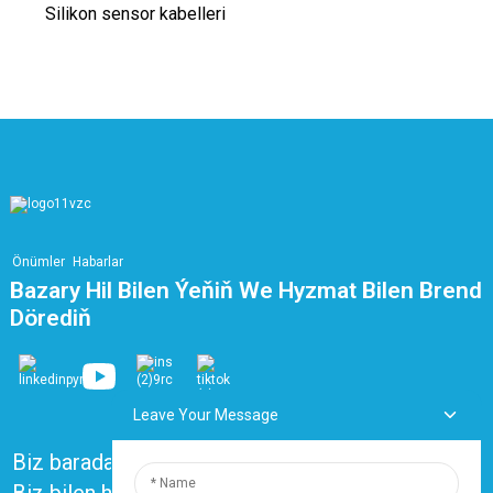
Silikon sensor kabelleri
Önümler
Habarlar
Bazary Hil Bilen Ýeňiň We Hyzmat Bilen Brend
Dörediň
Leave Your Message
Biz barada
Köp soralýan soraglar