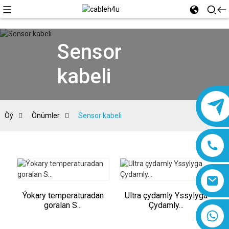
Sensor
kabeli
Öý
Önümler
Sensor kabeli
Ýokary temperaturadan
Ultra çydamly Yssylyga
goralan S...
Çydamly...
8618019377761