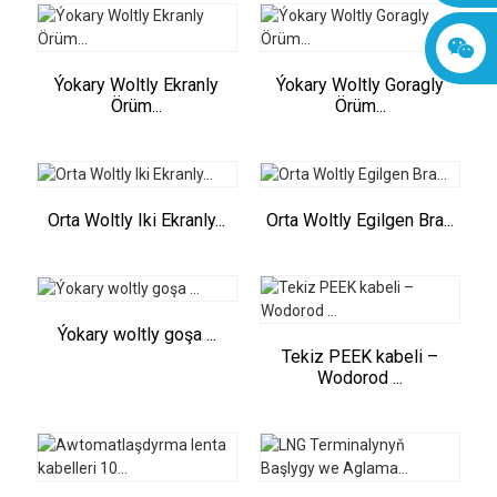
Ýokary Woltly Ekranly
Ýokary Woltly Goragly
Örüm...
Örüm...
Orta Woltly Iki Ekranly...
Orta Woltly Egilgen Bra...
Ýokary woltly goşa ...
Tekiz PEEK kabeli –
Wodorod ...