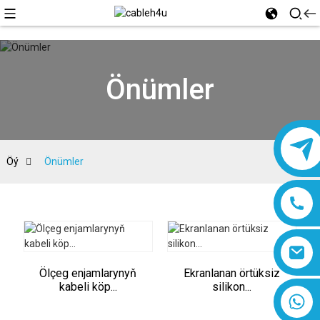
Önümler
Öý
Önümler
Ölçeg enjamlarynyň
Ekranlanan örtüksiz
kabeli köp...
silikon...
8618019377761