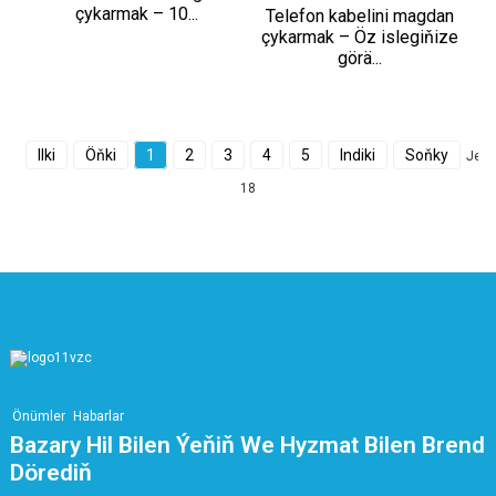
çykarmak – 10...
Telefon kabelini magdan
çykarmak – Öz islegiňize
görä...
Ilki
Öňki
1
2
3
4
5
Indiki
Soňky
Jem
18
Önümler
Habarlar
Bazary Hil Bilen Ýeňiň We Hyzmat Bilen Brend
Dörediň