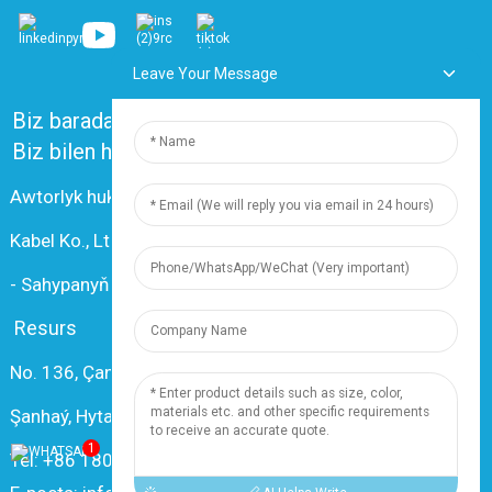
Leave Your Message
Biz barada
Köp soralýan soraglar
Biz bilen habarlaşyň
Awtorlyk hukugy © 2024 Şanhaý Dingzun Elektrik we
Kabel Ko., Ltd. Ähli hukuklar goralandyr
-
Sahypanyň kartasy
-
Resource
Resurs
No. 136, Çanxiang Rd., Nanxiang şäherçesi, 201802,
Şanhaý, Hytaý
1
Tel: +86 18019377761