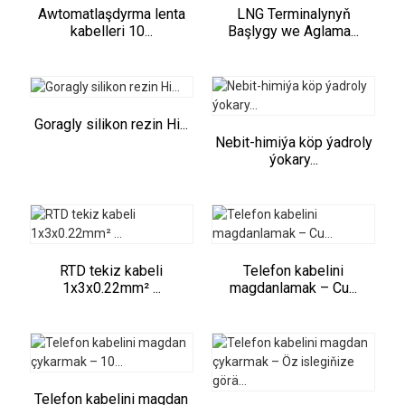
Awtomatlaşdyrma lenta
LNG Terminalynyň
kabelleri 10...
Başlygy we Aglama...
Goragly silikon rezin Hi...
Nebit-himiýa köp ýadroly
ýokary...
RTD tekiz kabeli
Telefon kabelini
1x3x0.22mm² ...
magdanlamak – Cu...
Telefon kabelini magdan