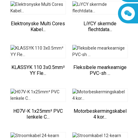
Elektronyske Multi Cores
LiYCY skermde
Kabel...
flechtdata...
KLASSYK 110 3x0.5mm²
Fleksibele mearkearnige
YY Fle...
PVC-sh ...
H07V-K 1x25mm² PVC
Motorbeskermingskabel
Ienkele C...
4 kor...