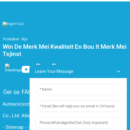
Produkten
Nijs
Win De Merk Mei Kwaliteit En Bou It Merk Mei
Tsjinst
Leave Your Message
Oer ús
FAQ
Kontakt mei ús opnimme
Auteursrjocht © 2024 Shanghai Dingzun Electric & Cable
Co., Ltd. Alle rjochten foarbehâlden
-
Sitemap
-
Resource