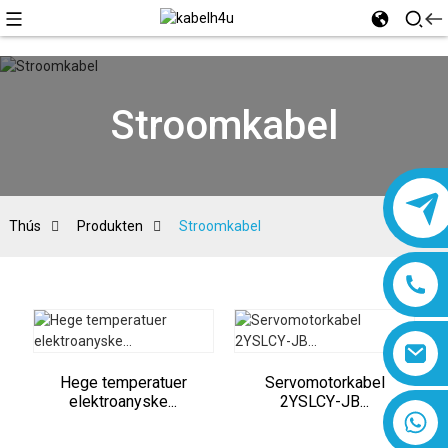
Stroomkabel
Thús
Produkten
Stroomkabel
Hege temperatuer
Servomotorkabel
elektroanyske...
2YSLCY-JB...
8618019377761