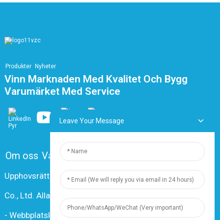
Produkter
Nyheter
Vinn Marknaden Med Kvalitet Och Bygg
Varumärket Med Service
Leave Your Message
Om oss
Vanliga frågor
Kontakta oss
Upphovsrätt © 2024 Shanghai Dingzun Electric & Cable
Co., Ltd. Alla rättigheter förbehållna.
-
Webbplatskarta
-
Resource