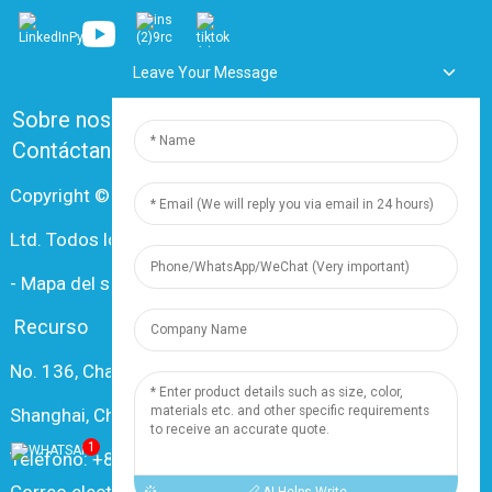
Leave Your Message
Sobre nosotros
Preguntas frecuentes
Contáctanos
Copyright © 2024 Shanghai Dingzun Electric & Cable Co.,
Ltd. Todos los derechos reservados.
-
Mapa del sitio
-
Recursos
Recurso
No. 136, Changxiang Rd., Nanxiang Town, 201802,
Shanghai, China
1
Teléfono: +86 18019377761