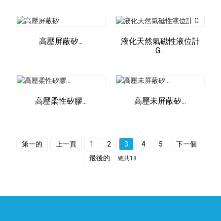
高壓屏蔽矽...
液化天然氣磁性液位計
G...
高壓柔性矽膠...
高壓未屏蔽矽...
第一的
上一頁
1
2
3
4
5
下一個
最後的
總共18