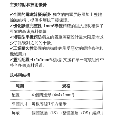
主要特點和技術優勢
✔
全面的電磁幹擾保護
- 獨立的四重屏蔽層加上整體
編織結構，提供多層抗干擾保護。
✔
優化訊號完整性
-
1mm²導體
精確的阻抗控制確保了
可靠的高速資料傳輸
✔
增強型串擾預防
獨立的四重屏蔽設計最大限度地減
少了訊號對之間的干擾。
✔
工業耐久性
堅固的結構能夠承受惡劣的環境條件和
機械應力
✔
靈活配置
-
4x4x1mm²
此設計支援在單一電纜組件中
整合多個資料通道。
規格與結構
範圍
規格
配置
4 個四邊形 (4x4x1mm²)
導體尺寸
每根導線1平方毫米
屏蔽
個體護盾（IS）+整體護盾（OS）編織