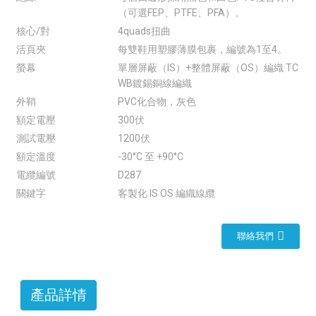
（可選FEP、PTFE、PFA）。
核心/對
4quads扭曲
活頁夾
每雙鞋用塑膠薄膜包裹，編號為1至4。
螢幕
單層屏蔽（IS）+整體屏蔽（OS）編織 TC
WB鍍錫銅線編織
外鞘
PVC化合物，灰色
額定電壓
300伏
測試電壓
1200伏
額定溫度
-30°C 至 +90°C
電纜編號
D287
關鍵字
客製化 IS OS 編織線纜
聯絡我們
產品詳情