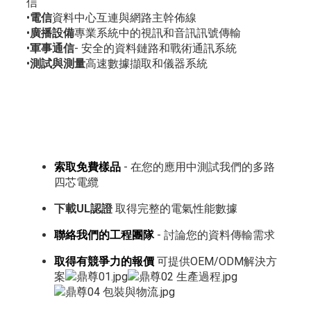
信
•
電信
資料中心互連與網路主幹佈線
•
廣播設備
專業系統中的視訊和音訊訊號傳輸
•
軍事通信
- 安全的資料鏈路和戰術通訊系統
•
測試與測量
高速數據擷取和儀器系統
索取免費樣品
- 在您的應用中測試我們的多路
四芯電纜
下載UL認證
取得完整的電氣性能數據
聯絡我們的工程團隊
- 討論您的資料傳輸需求
取得有競爭力的報價
可提供OEM/ODM解決方
案