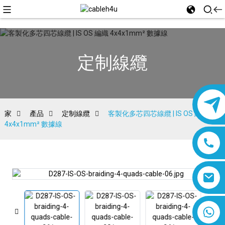
定制線纜
家
產品
定制線纜
客製化多芯四芯線纜 | IS OS 編織
4x4x1mm² 數據線
8618019377761