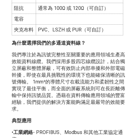
阻抗
通常為 100Ω 或 120Ω（可自訂）
電容
夾克布料
PVC、LSZH 或 PUR（可自訂）
為什麼選擇我們的多通道資料線？
我們專注於為訊號完整性至關重要的應用領域生產高
效能資料線纜。我們採用多股四芯線纜設計，結合獨
立屏蔽和整體屏蔽，可有效防止內部串擾和外部電磁
幹擾，即使在最具挑戰性的環境下也能確保清晰的訊
號傳輸。 1mm²的導體尺寸在載流能力和柔韌性之間
實現了最佳平衡，而全面的屏蔽系統則可在長距離傳
輸中保持訊號品質。憑藉在資料傳輸應用領域的豐富
經驗，我們提供的解決方案能夠滿足最嚴苛的效能要
求。
典型應用
•
工業網絡
- PROFIBUS、Modbus 和其他工業協定通