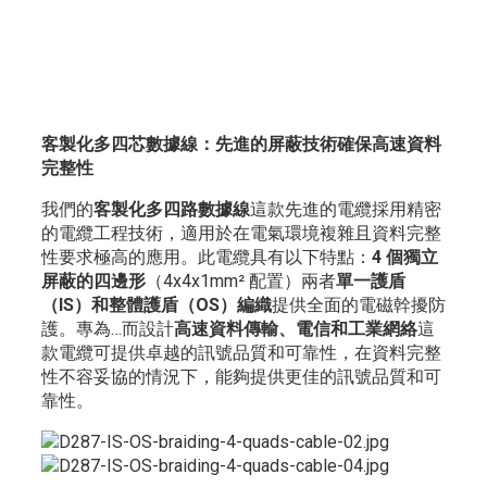
客製化多四芯數據線：先進的屏蔽技術確保高速資料
完整性
我們的
客製化多四路數據線
這款先進的電纜採用精密
的電纜工程技術，適用於在電氣環境複雜且資料完整
性要求極高的應用。此電纜具有以下特點：
4 個獨立
屏蔽的四邊形
（4x4x1mm² 配置）兩者
單一護盾
（IS）和整體護盾（OS）編織
提供全面的電磁幹擾防
護。專為…而設計
高速資料傳輸、電信和工業網絡
這
款電纜可提供卓越的訊號品質和可靠性，在資料完整
性不容妥協的情況下，能夠提供更佳的訊號品質和可
靠性。