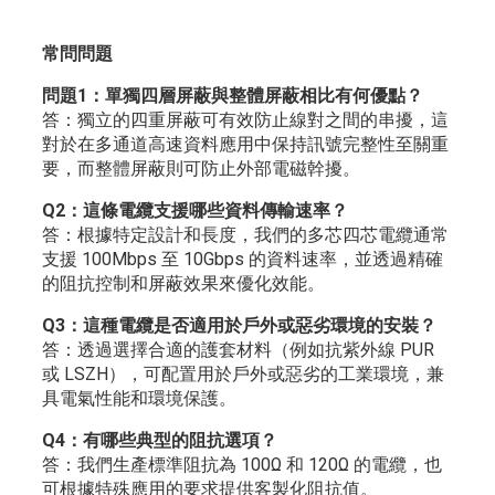
常問問題
問題1：單獨四層屏蔽與整體屏蔽相比有何優點？
答：獨立的四重屏蔽可有效防止線對之間的串擾，這
對於在多通道高速資料應用中保持訊號完整性至關重
要，而整體屏蔽則可防止外部電磁幹擾。
Q2：這條電纜支援哪些資料傳輸速率？
答：根據特定設計和長度，我們的多芯四芯電纜通常
支援 100Mbps 至 10Gbps 的資料速率，並透過精確
的阻抗控制和屏蔽效果來優化效能。
Q3：這種電纜是否適用於戶外或惡劣環境的安裝？
答：透過選擇合適的護套材料（例如抗紫外線 PUR
或 LSZH），可配置用於戶外或惡劣的工業環境，兼
具電氣性能和環境保護。
Q4：有哪些典型的阻抗選項？
答：我們生產標準阻抗為 100Ω 和 120Ω 的電纜，也
可根據特殊應用的要求提供客製化阻抗值。