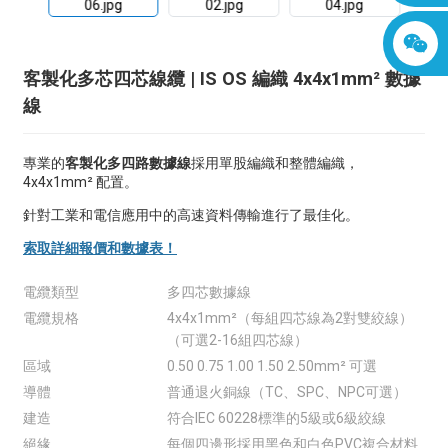
客製化多芯四芯線纜 | IS OS 編織 4x4x1mm² 數據
線
專業的
客製化多四路數據線
採用單股編織和整體編織，
4x4x1mm² 配置。
針對工業和電信應用中的高速資料傳輸進行了最佳化。
索取詳細報價和數據表！
電纜類型
多四芯數據線
電纜規格
4x4x1mm²（每組四芯線為2對雙絞線）
（可選2-16組四芯線）
區域
0.50 0.75 1.00 1.50 2.50mm² 可選
導體
普通退火銅線（TC、SPC、NPC可選）
建造
符合IEC 60228標準的5級或6級絞線
絕緣
每個四邊形採用黑色和白色PVC複合材料