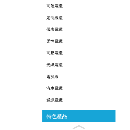
高溫電纜
定制線纜
儀表電纜
柔性電纜
高壓電纜
光纖電纜
電源線
汽車電纜
通訊電纜
特色產品