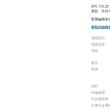
SPC 7/0
護套。外徑 
雙層編織玻
索取詳細報
電纜類型
電纜規格
導體
建造
絕緣
成對
內編織層
內金屬網層
外層非金屬