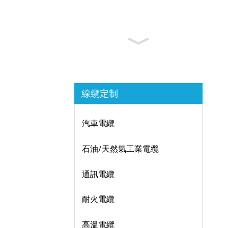
線纜定制
汽車電纜
石油/天然氣工業電纜
通訊電纜
耐火電纜
高溫電纜