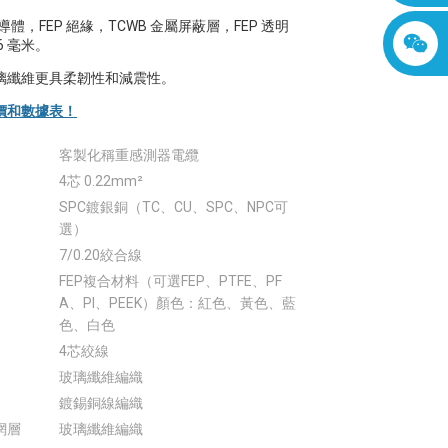
.20 導體，FEP 絕緣，TCWB 金屬屏蔽層，FEP 透明
6 毫米。
璃纖維更具柔韌性和減震性。
價和數據表！
客製化稱重感測器電纜
4芯 0.22mm²
SPC鍍銀銅（TC、CU、SPC、NPC可
選）
7/0.20絞合線
FEP複合材料（可選FEP、PTFE、PF
A、PI、PEEK）顏色：紅色、黃色、藍
色、白色
4芯絞線
玻璃纖維編織
鍍錫銅線編織
網層
玻璃纖維編織