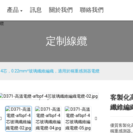
產品
訊息
關於我們
聯絡我們
定制線纜
4芯，0.22mm²玻璃纖維編織，適用於稱重感測器電纜
客製化高
Loading...
Loading...
纖維編
優質客製化高
稱重感測器