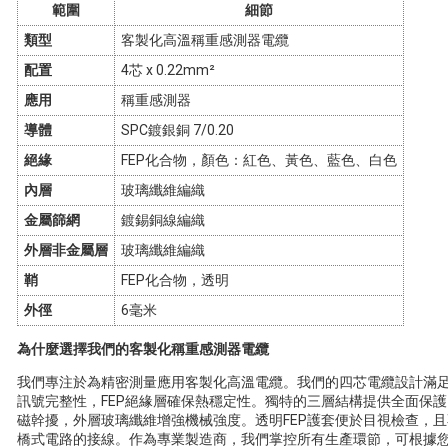
範圍
細節
類型
客製化高溫稱重感測器電纜
配置
4芯 x 0.22mm²
應用
稱重感測器
導體
SPC鍍銀銅 7/0.20
絕緣
FEP化合物，顏色：紅色、黃色、藍色、白色
內層
玻璃纖維編織
金屬篩網
鍍錫銅線編織
外層非金屬層
玻璃纖維編織
鞘
FEP化合物，透明
外徑
6毫米
為什麼選擇我們的客製化稱重感測器電纜
我們專注於為精密測量應用客製化高溫電纜。我們的四芯電纜設計滿足
訊號完整性，FEP絕緣層確保熱穩定性。獨特的三層結構提供全面保
磁幹擾，外層玻璃纖維增強機械強度。透明FEP護套便於目視檢查，
橋式電路的接線。作為專業製造商，我們掌控所有生產環節，可根據