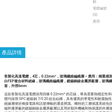
鞘
電纜編號
OD
應用
產品詳情
客製化高溫電纜，4芯，0.22mm²，玻璃纖維編織層 – 應用：稱重感測器
白FEP複合材料絕緣，玻璃纖維編織層，鍍錫銅線金屬屏蔽層，玻璃纖
套，外徑6mm
這款客製化高溫電纜採用四條 0.22mm² 的芯線，專為需要熱穩定
體均採用 SPC 鍍銀銅 7/0.20 絞合結構，具有優異的導電性和耐腐
絕緣層便於橋接電路和訊號傳輸的通道辨識。獨特的三層保護系統包
磁幹擾屏蔽的鍍錫銅線金屬屏蔽層以及用於額外機械和熱保護的外層玻璃