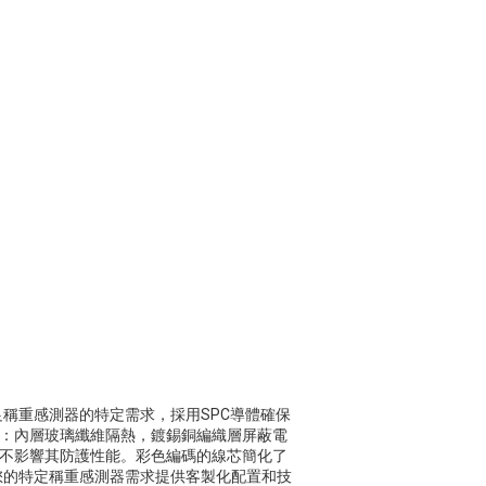
稱重感測器的特定需求，採用SPC導體確保
護：內層玻璃纖維隔熱，鍍錫銅編織層屏蔽電
且不影響其防護性能。彩色編碼的線芯簡化了
您的特定稱重感測器需求提供客製化配置和技