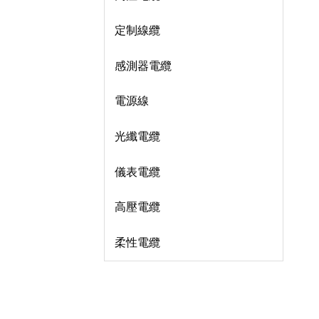
定制線纜
感測器電纜
電源線
光纖電纜
儀表電纜
高壓電纜
柔性電纜