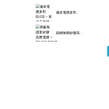
儀表電纜多對...
篩網無鞘矽膠高...