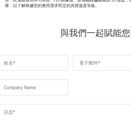
答：此電纜採用SPC導體、FEP絕緣層、玻璃纖維編織層及FEP護套
隊，以了解根據您的應用需求而定的具體溫度等級。
與我們一起賦能您