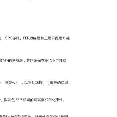
 SPC導體、FEP絕緣層和三層屏蔽層可確
和額外的隔熱層，共同確保在高溫下性能穩
-、訊號+/-），以達到準確、可重複的接線。
供與著色 FEP 相同的耐高溫和耐化學性。