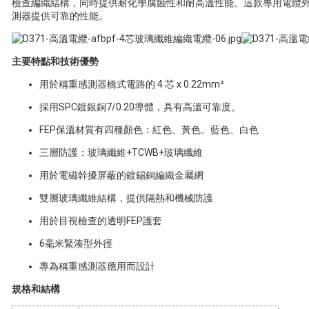
檢查編織結構，同時提供耐化學腐蝕性和耐高溫性能。這款專用電纜外
測器提供可靠的性能。
主要特點和技術優勢
用於稱重感測器橋式電路的 4 芯 x 0.22mm²
採用SPC鍍銀銅7/0.20導體，具有高溫可靠度。
FEP保溫材質有四種顏色：紅色、黃色、藍色、白色
三層防護：玻璃纖維+TCWB+玻璃纖維
用於電磁幹擾屏蔽的鍍錫銅編織金屬網
雙層玻璃纖維結構，提供隔熱和機械防護
用於目視檢查的透明FEP護套
6毫米緊湊型外徑
專為稱重感測器應用而設計
規格和結構