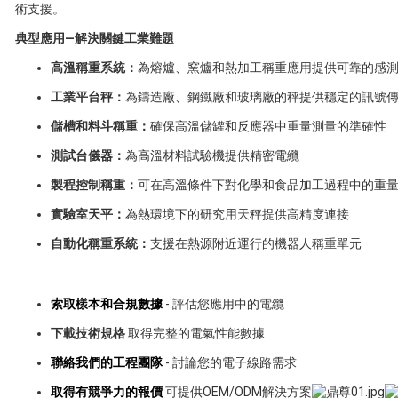
術支援。
典型應用—解決關鍵工業難題
高溫稱重系統：
為熔爐、窯爐和熱加工稱重應用提供可靠的感
工業平台秤：
為鑄造廠、鋼鐵廠和玻璃廠的秤提供穩定的訊號
儲槽和料斗稱重：
確保高溫儲罐和反應器中重量測量的準確性
測試台儀器：
為高溫材料試驗機提供精密電纜
製程控制稱重：
可在高溫條件下對化學和食品加工過程中的重
實驗室天平：
為熱環境下的研究用天秤提供高精度連接
自動化稱重系統：
支援在熱源附近運行的機器人稱重單元
索取樣本和合規數據
- 評估您應用中的電纜
下載技術規格
取得完整的電氣性能數據
聯絡我們的工程團隊
- 討論您的電子線路需求
取得有競爭力的報價
可提供OEM/ODM解決方案