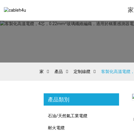
家
家
產品
定制線纜
客製化高溫電纜，
產品類別
Loading...
Loading...
石油/天然氣工業電纜
耐火電纜