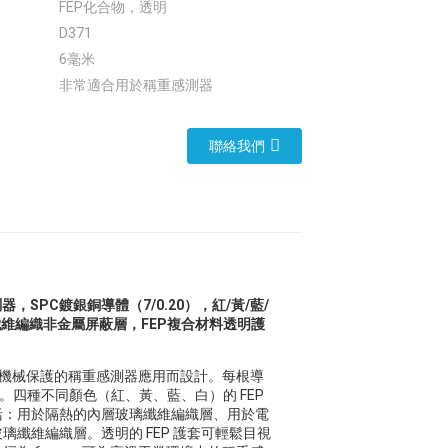
FEP化合物，透明
D371
6毫米
非常適合用於稱重感測器
聯絡我們
，SPC鍍銀銅導體（7/0.20），紅/黃/藍/
維編織非金屬屏蔽層，FEP複合材料透明護
性和機械保護的稱重感測器應用而設計。每根導
蝕性。四種不同顏色（紅、黃、藍、白）的 FEP
括：用於隔熱的內層玻璃纖維編織層、用於電
纖維編織層。透明的 FEP 護套可輕鬆目視