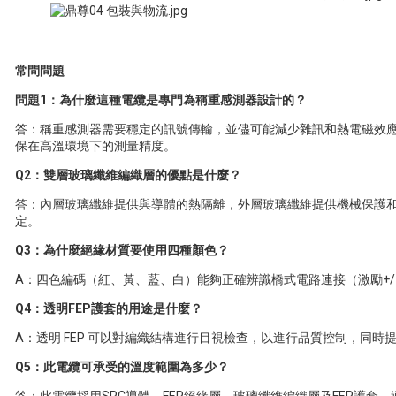
常問問題
問題1：為什麼這種電纜是專門為稱重感測器設計的？
答：稱重感測器需要穩定的訊號傳輸，並儘可能減少雜訊和熱電磁效應。
保在高溫環境下的測量精度。
Q2：雙層玻璃纖維編織層的優點是什麼？
答：內層玻璃纖維提供與導體的熱隔離，外層玻璃纖維提供機械保護
定。
Q3：為什麼絕緣材質要使用四種顏色？
A：四色編碼（紅、黃、藍、白）能夠正確辨識橋式電路連接（激勵+/
Q4：透明FEP護套的用途是什麼？
A：透明 FEP 可以對編織結構進行目視檢查，以進行品質控制，同時提
Q5：此電纜可承受的溫度範圍為多少？