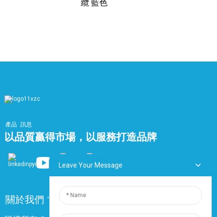
體。護套能夠承受環境壓力並自熄，從而防止火勢蔓延。
纜 藍色
耐火性
我們的電纜經過了嚴格的測試。其組件的組合使其能夠在
極端高溫下保持電氣性能，能夠承受遠超普通建築火災溫
度的高溫。固化絕緣層能有效阻止火勢沿著電纜蔓延，保
護鄰近零件並減少損失。
應用程式
產品
訊息
它廣泛應用於各種場合。在商業建築中，它對火災警報、
以品質贏得市場，以服務打造品牌
安防和通訊系統至關重要，確保這些系統在火災發生時正
常運作。在工業設施中，它連接關鍵控制系統，以實現安
全停機或監控。在醫院和學校等公共機構中，它提供了一
Leave Your Message
個至關重要的安全網，使系統能夠在緊急情況下正常運
行，用於人員疏散和緊急應變。
關於我們
常問問題
聯絡我們
總而言之，我們的耐火單對電纜是一項技術成就。其設
計、材料和耐火性能使其成為安全關鍵型應用的首選，能