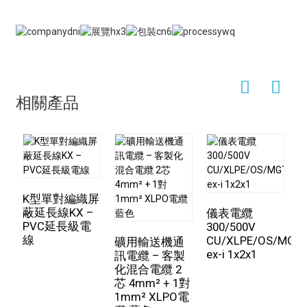
電纜類型：耐火電纜 КСБГнг(А)-FRHF (KSBGng(A)-
外層護套：LSZH複合材料，橘色
FRHF)
額定電壓：300V
電纜規格：1 x 2 x 1.2平方毫米
阻燃等級：A級
線纜設計
我們可以根據不同需求進行客製化。歡迎OEM訂單。
導體：裸銅 7/0.40
絕緣材質：陶瓷矽膠（防火層）
卓越的耐火單對電纜
相關產品
絕緣層顏色：粉紅色和白色，有編號
今天我將介紹我們卓越的耐火單芯電纜。在現代電氣和通
包裝：PI膠帶
訊系統中，安全性和可靠性至關重要，而我們的電纜正是
整體屏蔽 1：鋁箔包裹，內部為鍍錫銅線排水線。
這一領域的傑出代表。
填充物：低煙無鹵化合物
整體屏蔽 2：鍍錫銅線編織
結構與材料
K型單對編織屏
此電纜採用一對高品質銅芯導體，確保卓越的訊號傳輸性
蔽延長線KX –
儀表電纜
PVC延長級電
300/500V
能。絕緣層為特殊的陶瓷矽膠，遇火固化，形成堅固的防
線
CU/XLPE/OS/MGT
線
礦用輸送機通
火屏障，有效保護導體和訊號。導體外包裹阻燃屏蔽層，
ex-i 1x2x1
訊電纜 – 客製
可降低電磁幹擾，阻止火勢蔓延，並限制有害氣體的釋
芯
化混合電纜 2
放。外護套採用耐用且阻燃的聚合物製成，不含鹵素。這
T
芯 4mm² + 1對
一點至關重要，因為含鹵素材料在燃燒時會釋放有毒氣
1mm² XLPO電