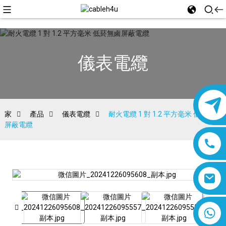
儀表電纜
家
產品
儀表電纜
耐火電纜 1 對 1.2 平方毫米 低菸無鹵
屏蔽電纜
8618019377761