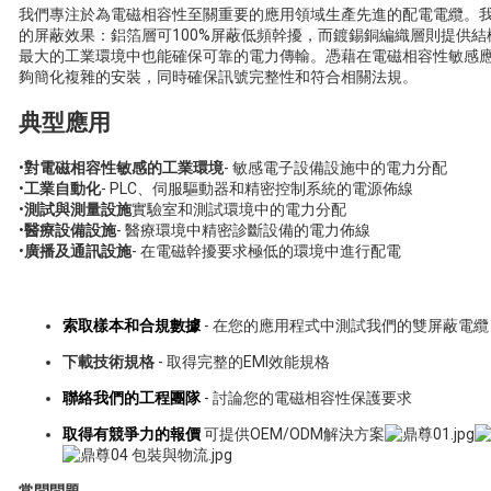
我們專注於為電磁相容性至關重要的應用領域生產先進的配電電纜。
的屏蔽效果：鋁箔層可100%屏蔽低頻幹擾，而鍍錫銅編織層則提供
最大的工業環境中也能確保可靠的電力傳輸。憑藉在電磁相容性敏感
夠簡化複雜的安裝，同時確保訊號完整性和符合相關法規。
典型應用
•
對電磁相容性敏感的工業環境
- 敏感電子設備設施中的電力分配
•
工業自動化
- PLC、伺服驅動器和精密控制系統的電源佈線
•
測試與測量設施
實驗室和測試環境中的電力分配
•
醫療設備設施
- 醫療環境中精密診斷設備的電力佈線
•
廣播及通訊設施
- 在電磁幹擾要求極低的環境中進行配電
索取樣本和合規數據
- 在您的應用程式中測試我們的雙屏蔽電纜
下載技術規格
- 取得完整的EMI效能規格
聯絡我們的工程團隊
- 討論您的電磁相容性保護要求
取得有競爭力的報價
可提供OEM/ODM解決方案