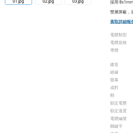
採用 8x1mm
雙層屏蔽，
索取詳細報
電纜類型
電纜規格
導體
建造
絕緣
螢幕
成對
鞘
額定電壓
額定溫度
電纜編號
關鍵字