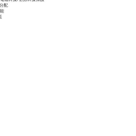
分配
能
延