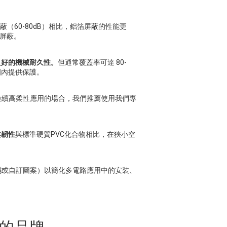
蔽（60-80dB）相比，鋁箔屏蔽的性能更
屏蔽。
良好的機械耐久性。
但通常覆蓋率可達 80-
圍內提供保護。
連續高柔性應用的場合，我們推薦使用我們專
柔韌性
與標準硬質PVC化合物相比，在狹小空
碼或自訂圖案）以簡化多電路應用中的安裝、