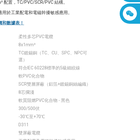
² 配置，TC/PVC/SCR/PVC 結構。
適用於工業配電和電磁幹擾敏感應用。
價和數據表！
柔性多芯PVC電纜
8x1mm²
TC鍍錫銅（TC、CU、SPC、NPC可
選）
符合IEC 60228標準的5級細絞線
軟PVC化合物
SCR雙層屏蔽（鋁箔+鍍錫銅絲編織）
8芯擱淺
軟質阻燃PVC化合物 - 黑色
300/500伏
-30℃至+70℃
D311
雙屏蔽電纜