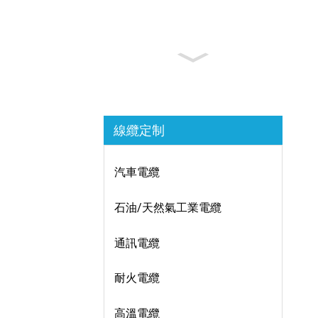
線纜定制
汽車電纜
石油/天然氣工業電纜
通訊電纜
耐火電纜
高溫電纜