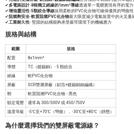
✔
多電路設計
-
8根獨立絕緣的1mm²導線
透過單一電纜實現有序的電力
✔
增強靈活性
-
5類絞合導線
採用柔軟的PVC化合物可確保優異的彎曲性
✔
阻燃劑安全
-
軟質阻燃PVC化合物
最大限度減少電氣裝置中的火災蔓
✔
工業耐久性
- 堅固的結構能夠承受嚴苛環境下的機械應力
規格與結構
範圍
規格
配置
8x1mm²
導體
TC（鍍錫銅）- 5 類絞合
絕緣
軟PVC化合物
屏蔽
SCR雙層屏蔽（鋁箔+鍍錫銅絲編織）
鞘
軟質阻燃PVC化合物 - 黑色
額定電壓
通常為 300/500V 或 450/750V
溫度等級
-5℃至+70℃（彎曲），-30℃至+80℃（靜態）
為什麼選擇我們的雙屏蔽電源線？