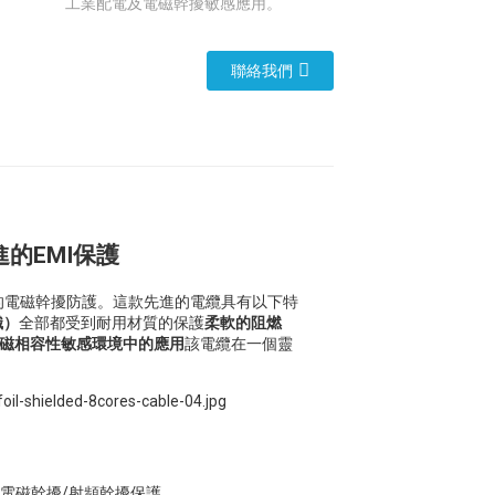
工業配電及電磁幹擾敏感應用。
聯絡我們
的EMI保護
的電磁幹擾防護。這款先進的電纜具有以下特
織）
全部都受到耐用材質的保護
柔軟的阻燃
磁相容性敏感環境中的應用
該電纜在一個靈
電磁幹擾/射頻幹擾保護