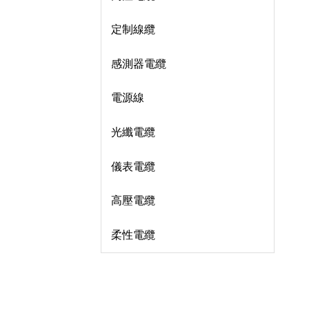
定制線纜
感測器電纜
電源線
光纖電纜
儀表電纜
高壓電纜
柔性電纜