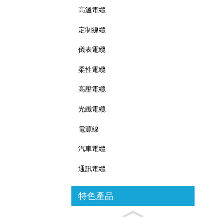
高溫電纜
定制線纜
儀表電纜
柔性電纜
高壓電纜
光纖電纜
電源線
汽車電纜
通訊電纜
特色產品