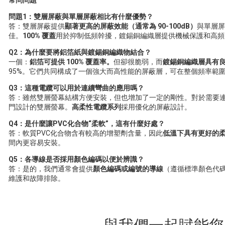
常問問題
問題1：雙層屏蔽與單層屏蔽相比有什麼優勢？
答：雙層屏蔽提供
顯著更高的屏蔽效能（通常為 90-100dB）
與單層屏
佳。
100% 覆蓋
用於抑制低頻幹擾，鍍錫銅編織層提供機械保護和高頻
Q2：為什麼要將鋁箔紙與鍍錫銅編織物結合？
一個：
鋁箔可提供 100% 覆蓋率。
但卻很脆弱，而
鍍錫銅編織層具有
95%。它們共同構成了一個強大而高性能的屏蔽層，可在整個頻率範
Q3：這種電纜可以用於連續彎曲的應用嗎？
答：雖然雙層螢幕結構方便安裝，但也增加了一定的剛性。對於需要
門設計的雙層螢幕。
高柔性電纜系列
採用優化的屏蔽設計。
Q4：是什麼讓PVC化合物“柔軟”，這有什麼好處？
答：軟質PVC化合物含有較高的增塑劑含量，因此
低溫下具有更好的
間內更容易安裝。
Q5：各導線是否採用顏色編碼以便於辨識？
答：是的，我們通常會提供
顏色編碼或編號的導線
（遵循標準顏色代
維護和故障排除。