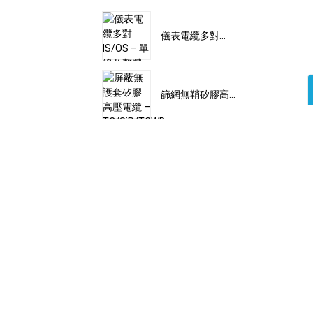
儀表電纜多對...
篩網無鞘矽膠高...