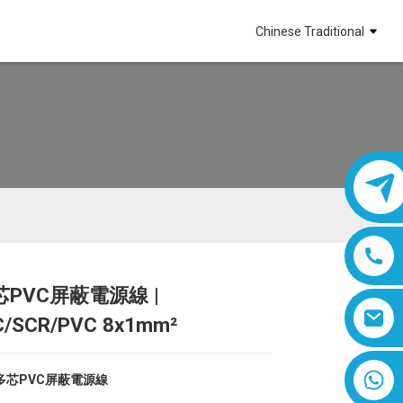
Chinese Traditional
PVC屏蔽電源線 |
Loading...
Loading...
Loading...
Loading...
C/SCR/PVC 8x1mm²
8618019377761
多芯PVC屏蔽電源線