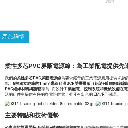
應用
產品詳情
柔性多芯PVC屏蔽電源線：為工業配電提供先進
我們的
柔性多芯PVC屏蔽電源線
為要求嚴苛的工業電源應用提供卓越
點：
8根獨立絕緣的1mm²導線
精湛
SCR雙層屏蔽（鋁箔+鍍錫銅線編
PVC絕緣材料與護套
專為…而設計
工業配電、控制系統和機械設備在電
活的組件中提供有序的多電路供電，並具有出色的 EMI/RFI 保護。
主要特點和技術優勢
✔
先進的雙層屏蔽
-
鋁箔紙+鍍錫銅線編織
在各種頻率範圍內提供卓越的