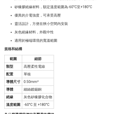
矽橡膠絕緣材料，額定溫度範圍為-60°C至+180°C
優異的介電強度，可承受高壓
靈活設計，方便在狹小空間內安裝
灰色絕緣材料，外觀中性
適用於極端環境的寬溫範圍
規格和結構
範圍
細節
類型
高壓柔性電線
配置
單核
導體尺寸
0.50mm²
導體
細絲鍍錫銅
絕緣
灰色矽橡膠化合物
溫度範圍
-60°C 至 +180°C