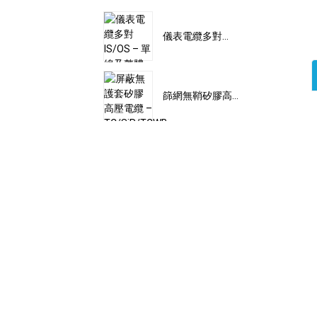
儀表電纜多對...
篩網無鞘矽膠高...