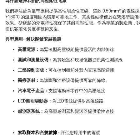
為什麼選擇我們的高壓柔性電線
我們專注於為嚴苛應用提供高性能柔性電線。這款 0.50mm² 的電線採
+180°C 的溫度範圍內穩定可靠地工作。其柔性結構便於在緊湊型
效果。矽橡膠的介電特性確保了其耐高壓性能。作為專業的製造商，
提供客製化長度和技術支援。
典型應用—解決關鍵安裝難題
高壓電源：
為緊湊型高壓模組提供靈活的內部佈線
測試和測量設備：
為實驗室和現場儀器提供柔性測試線
工業控制面板：
可在控制櫃和外殼內實現高壓連接
醫療器材：
為診斷和治療設備提供可靠的佈線。
汽車電子產品：
支援電動車零件中的高壓連接
LED照明驅動器：
為LED電源提供耐高溫線路
感測器系統：
為高壓感測器和變送器提供柔性連接
索取樣本和合規數據
- 評估您應用中的電纜