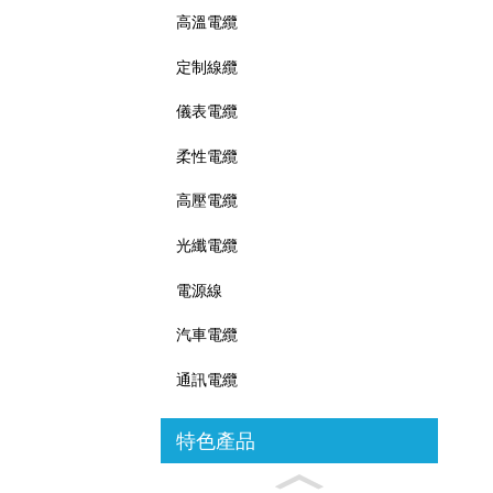
高溫電纜
定制線纜
儀表電纜
柔性電纜
高壓電纜
光纖電纜
電源線
汽車電纜
通訊電纜
特色產品