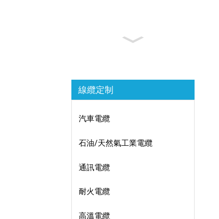
線纜定制
汽車電纜
石油/天然氣工業電纜
通訊電纜
耐火電纜
高溫電纜