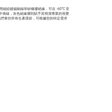
用細絞鍍錫銅線和矽橡膠絕緣，可在 -60°C 至
設備中佈線，灰色絕緣層則賦予其簡潔專業的視覺
我們掌控所有生產環節，可根據您的特定需求