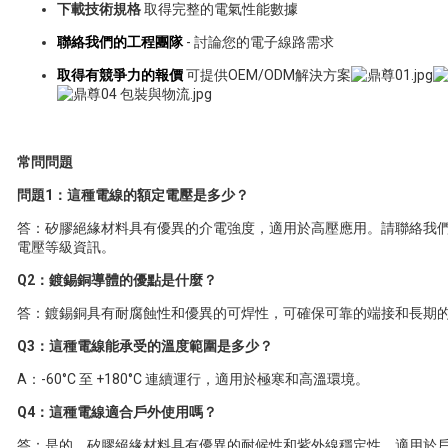
下載技術規格
取得完整的電氣性能數據
聯絡我們的工程團隊
- 討論您的電子線路需求
取得有競爭力的報價
可提供OEM/ODM解決方案
常問問題
問題1：這種電線的額定電壓是多少？
答：矽膠絕緣材料具有優異的介電強度，適用於高壓應用。請聯絡我
電壓等級資訊。
Q2：鍍錫銅導體的優點是什麼？
答：鍍錫銅具有耐腐蝕性和優異的可焊性，可確保可靠的端接和長期
Q3：這種電線能承受的溫度範圍是多少？
A：-60°C 至 +180°C 連續運行，適用於極寒和高溫環境。
Q4：這種電線適合戶外使用嗎？
答：是的，矽膠絕緣材料具有優異的耐候性和紫外線穩定性，適用於