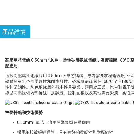
產品詳情
高壓單芯電線 0.50mm² 灰色 – 柔性矽膠絕緣電纜，溫度範圍 -60°
壓應用
這款高壓柔性電線採用 0.50mm² 單芯結構，專為需要在極端溫度
導體具有出色的柔韌性和耐腐蝕性。矽橡膠絕緣層在 -60°C 至 +18
性和柔韌性。灰色絕緣層外觀中性且專業，適用於工業、汽車和電子
線是高壓設備內部佈線、測試線、控制面板以及其他需要緊湊、柔性
主要特點和技術優勢
0.50mm² 單芯，適用於緊湊型高壓應用
採用細股鍍錫銅導體，具有良好的柔韌性和耐腐蝕性