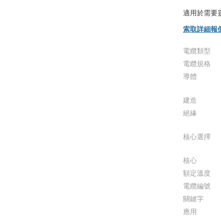
適用於需要
索取詳細報
電纜類型
電纜規格
導體
建造
絕緣
核心選擇
核心
額定溫度
電纜編號
關鍵字
應用