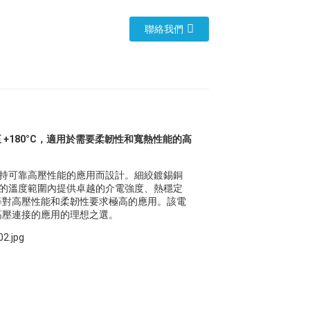
聯絡我們
C 至 +180°C，適用於需要柔韌性和寬熱性能的高
下保持可靠高壓性能的應用而設計。細絞鍍錫銅
0°C 的溫度範圍內提供卓越的介電強度、熱穩定
等對高壓性能和柔韌性要求極高的應用。該電
高壓連接的應用的理想之選。