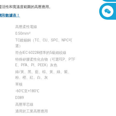
靈活性和寬溫度範圍的高壓應用。
價和數據表！
高壓柔性電線
0.50mm²
TC鍍錫銅（TC、CU、SPC、NPC可
選）
符合IEC 60228標準的5級細絞線
特殊矽膠柔性化合物（可選FEP、PTF
E、PFA、PI、PEEK）灰色
綠/黃、黑、藍、棕、黃、綠、紫、
粉、橙、紅、白、灰
單核
-60℃至+180℃
D389
高壓單芯線
適用於工業高壓應用