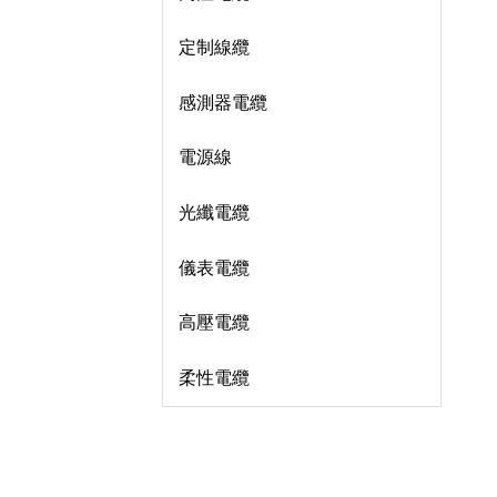
定制線纜
感測器電纜
電源線
光纖電纜
儀表電纜
高壓電纜
柔性電纜