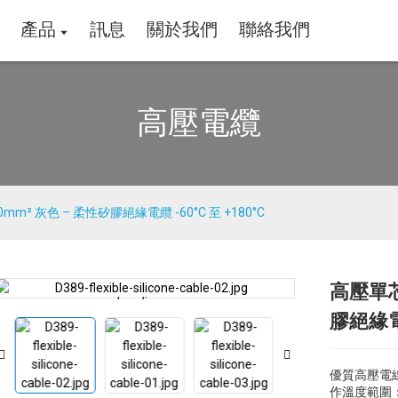
產品
訊息
關於我們
聯絡我們
高壓電纜
mm² 灰色 – 柔性矽膠絕緣電纜 -60°C 至 +180°C
高壓單芯
Loading...
Loading...
膠絕緣電纜
優質高壓電線
作溫度範圍：-6