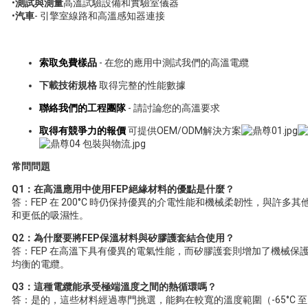
•
測試與測量
高溫試驗設備和實驗室儀器
•
汽車
- 引擎室線路和高溫感知器連接
索取免費樣品
- 在您的應用中測試我們的高溫電纜
下載技術規格
取得完整的性能數據
聯絡我們的工程團隊
- 請討論您的高溫要求
取得有競爭力的報價
可提供OEM/ODM解決方案
常問問題
Q1：在高溫應用中使用FEP絕緣材料的優點是什麼？
答：FEP 在 200°C 時仍保持優異的介電性能和機械柔韌性，與許
和更低的吸濕性。
Q2：為什麼要將FEP保溫材料與矽膠護套結合使用？
答：FEP 在高溫下具有優異的電氣性能，而矽膠護套則增加了機械保
均衡的電纜。
Q3：這種電纜能承受極端溫度之間的熱循環嗎？
答：是的，這些材料經過專門挑選，能夠在較寬的溫度範圍（-65°C 至