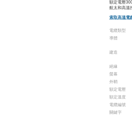
額定電壓30
航太和高溫
索取高溫電
電纜類型
導體
建造
絕緣
螢幕
外鞘
額定電壓
額定溫度
電纜編號
關鍵字