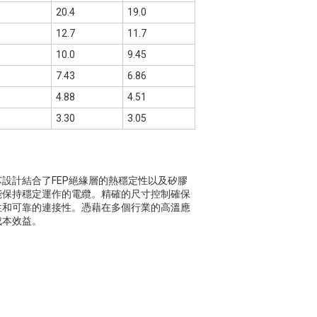
20.4
19.0
12.7
11.7
10.0
9.45
7.43
6.86
4.88
4.51
3.30
3.05
設計結合了FEP絕緣層的熱穩定性以及矽膠
能保持穩定運作的電纜。精確的尺寸控制確保
性和可靠的連接性。憑藉在多個行業的高溫應
成本效益。