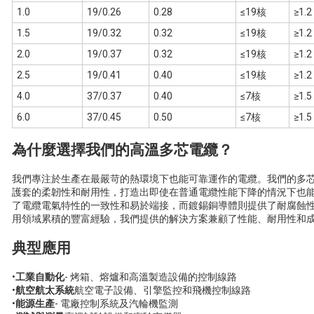
1.0
19/0.26
0.28
≤19核
≥1.2
1.5
19/0.32
0.32
≤19核
≥1.2
2.0
19/0.37
0.32
≤19核
≥1.2
2.5
19/0.41
0.40
≤19核
≥1.2
4.0
37/0.37
0.40
≤7核
≥1.5
6.0
37/0.45
0.50
≤7核
≥1.5
為什麼選擇我們的高溫多芯電纜？
我們專注於生產在最嚴苛的熱環境下也能可靠運作的電纜。我們的多芯
護套的柔韌性和耐用性，打造出即使在普通電纜性能下降的情況下也
了電纜電氣特性的一致性和易於端接，而鍍錫銅導體則提供了耐腐蝕
用領域累積的豐富經驗，我們提供的解決方案兼顧了性能、耐用性和
典型應用
•
工業自動化
- 烤箱、熔爐和高溫製造設備的控制線路
•
航空航太系統
航空電子設備、引擎監控和飛機控制線路
•
能源生產
- 電廠控制系統及汽輪機監測