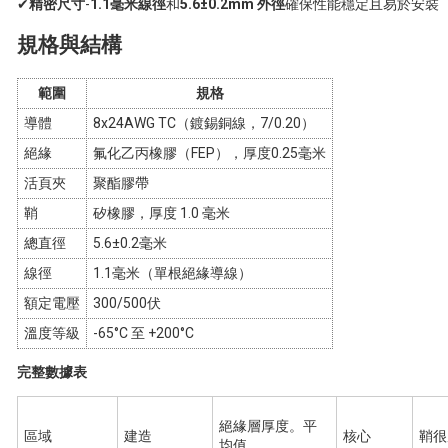
✔
精密尺寸
-
1.1毫米線徑
和
5.6±0.2mm 外徑
確保性能穩定且易於安裝
規格與結構
範圍
規格
導體
8x24AWG TC（鍍錫銅線，7/0.20）
絕緣
氟化乙丙橡膠（FEP），厚度0.25毫米
活頁夾
聚酯膠帶
鞘
矽橡膠，厚度 1.0 毫米
總直徑
5.6±0.2毫米
線徑
1.1毫米（單根絕緣導線）
額定電壓
300/500伏
溫度等級
-65°C 至 +200°C
完整數據表
絕緣層厚度。平
區域
建造
核心
鞘很
均值。