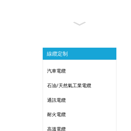
線纜定制
汽車電纜
石油/天然氣工業電纜
通訊電纜
耐火電纜
高溫電纜