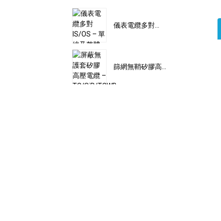
儀表電纜多對...
篩網無鞘矽膠高...