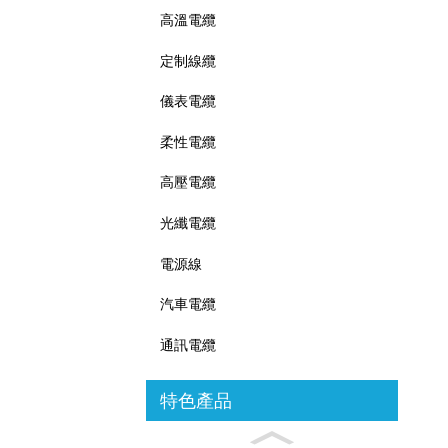
高溫電纜
定制線纜
儀表電纜
柔性電纜
高壓電纜
光纖電纜
電源線
汽車電纜
通訊電纜
特色產品