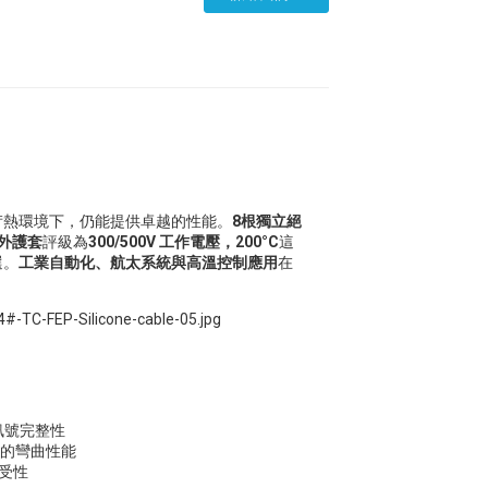
苛熱環境下，仍能提供卓越的性能。
8根獨立絕
膠外護套
評級為
300/500V 工作電壓，200°C
這
選。
工業自動化、航太系統與高溫控制應用
在
訊號完整性
的彎曲性能
受性