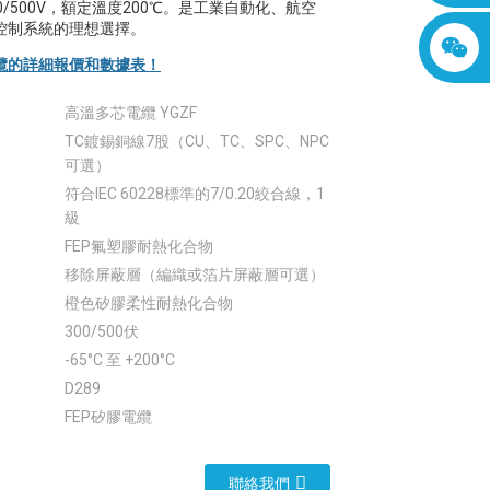
0/500V，額定溫度200℃。是工業自動化、航空
控制系統的理想選擇。
纜的詳細報價和數據表！
高溫多芯電纜 YGZF
TC鍍錫銅線7股（CU、TC、SPC、NPC
可選）
符合IEC 60228標準的7/0.20絞合線，1
級
FEP氟塑膠耐熱化合物
移除屏蔽層（編織或箔片屏蔽層可選）
橙色矽膠柔性耐熱化合物
300/500伏
-65°C 至 +200°C
D289
FEP矽膠電纜
聯絡我們