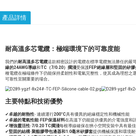
產品詳情
耐高溫多芯電纜：極端環境下的可靠度能
我們的
耐高溫多芯電纜
這款精密設計的電纜在標準電纜無法勝任的嚴
緣的24AWG導線
和
TC（7/0.20）擱淺
受保護
FEP絕緣層和堅固的矽
種電纜在極端條件下仍能保持柔韌性和電氣完整性，使其成為理想之
可靠性至關重要的場合。
主要特點和技術優勢
✔
卓越的耐熱性
- 連續運行
200°C
具有優異的絕緣穩定性和機械性能
✔
卓越的電氣性能
-
FEP保溫材料
在高溫下仍能提供優異的介電強度和
✔
增強靈活性
-
7/0.20 TC擱淺
每根導線確保在狹小空間安裝中具有最佳
✔
堅固的結構
-
聚酯膠帶包邊器和1.0毫米矽膠套
提供機械保護和環境耐