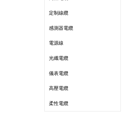
定制線纜
感測器電纜
電源線
光纖電纜
儀表電纜
高壓電纜
柔性電纜