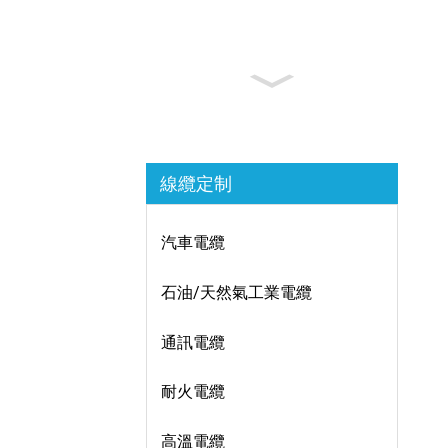
線纜定制
汽車電纜
石油/天然氣工業電纜
通訊電纜
耐火電纜
高溫電纜