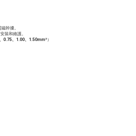
電磁幹擾。
速安裝和維護。
0、0.75、1.00、1.50mm²
）