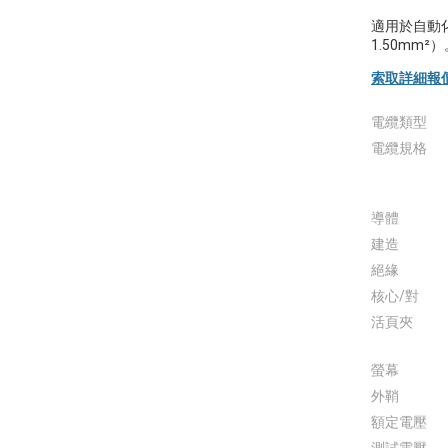
適用於自動化
1.50mm²
索取詳細報
電纜類型
電纜規格
導體
建造
絕緣
核心/對
活頁夾
螢幕
外鞘
額定電壓