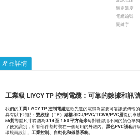
測試電壓
額定溫度
電纜編號
關鍵字
產品詳情
工業級 LIYCY TP 控制電纜：可靠的數據和訊
我們的
工業 LiYCY TP 控制電纜
這款先進的電纜為需要可靠訊號傳輸的
具有以下特點：
雙絞線（TP）結構
和
CU/PVC/TCWB/PVC層
提供卓
55對
導體尺寸範圍為
0.14 至 1.50 平方毫米
每對鞋都用不同的顏色單獨
了便於識別，所有部件都封裝在一個耐用的外殼內。
黑色PVC護套
評
環境而設計。
工業控制、自動化和儀器系統
。