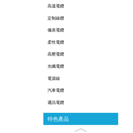
高溫電纜
定制線纜
儀表電纜
柔性電纜
高壓電纜
光纖電纜
電源線
汽車電纜
通訊電纜
特色產品