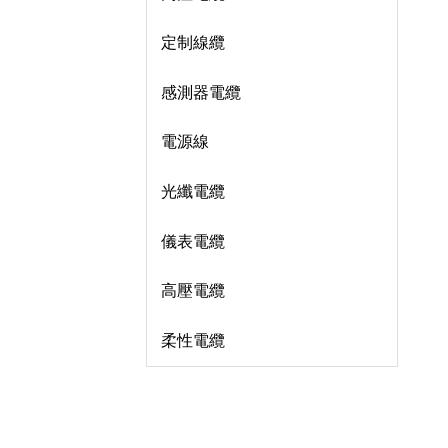
定制線纜
感測器電纜
電源線
光纖電纜
儀表電纜
高壓電纜
柔性電纜