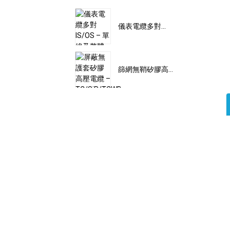
儀表電纜多對...
篩網無鞘矽膠高...