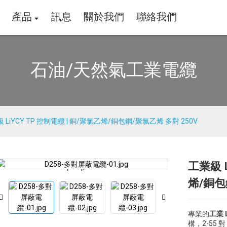
產品
訊息
關於我們
聯絡我們
石油/天然氣工業電纜
 LiYCY TP 控制電纜 | 銅/聚氯乙烯/銅包鋼/聚氯乙烯 多對 250V
工業級 L
Loading...
Loading...
烯/銅包
專業的
工業 
構，2-55 