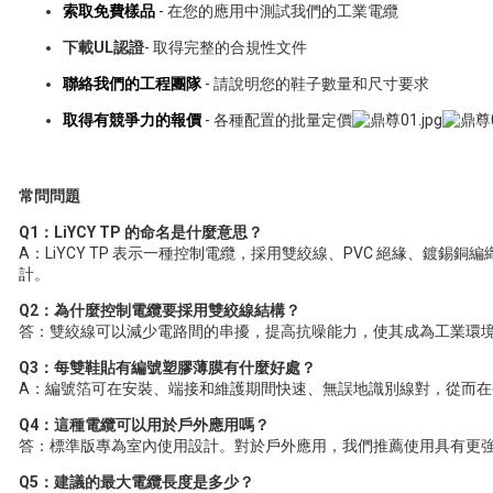
索取免費樣品
- 在您的應用中測試我們的工業電纜
下載UL認證
- 取得完整的合規性文件
聯絡我們的工程團隊
- 請說明您的鞋子數量和尺寸要求
取得有競爭力的報價
- 各種配置的批量定價
常問問題
Q1：LiYCY TP 的命名是什麼意思？
A：LiYCY TP 表示一種控制電纜，採用雙絞線、PVC 絕緣、鍍錫銅
計。
Q2：為什麼控制電纜要採用雙絞線結構？
答：雙絞線可以減少電路間的串擾，提高抗噪能力，使其成為工業環
Q3：每雙鞋貼有編號塑膠薄膜有什麼好處？
A：編號箔可在安裝、端接和維護期間快速、無誤地識別線對，從而
Q4：這種電纜可以用於戶外應用嗎？
答：標準版專為室內使用設計。對於戶外應用，我們推薦使用具有更
Q5：建議的最大電纜長度是多少？