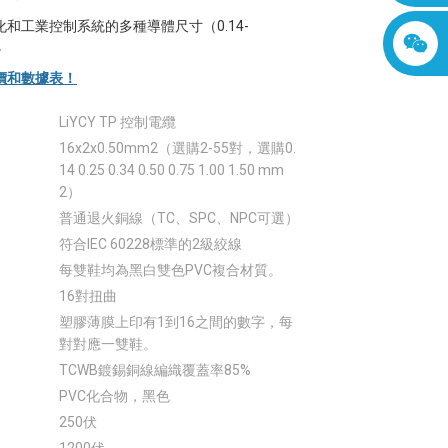
和工業控制系統的多種導體尺寸（0.14-
）。
價和數據表！
LiYCY TP 控制電纜
16x2x0.50mm2（選購2-55對，選購0.
14 0.25 0.34 0.50 0.75 1.00 1.50 mm
2）
普通退火銅線（TC、SPC、NPC可選）
符合IEC 60228標準的2級絞線
每雙鞋均為黑白雙色PVC複合材質。
16對扭曲
塑膠薄膜上印有1到16之間的數字，每
對對應一雙鞋。
TCWB鍍錫銅線編織覆蓋率85%
PVC化合物，黑色
250伏