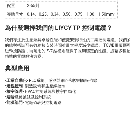
配置
2-55對
導體尺寸
0.14、0.25、0.34、0.50、0.75、1.00、1.50mm²
為什麼選擇我們的 LIYCY TP 控制電纜？
我們專注於生產兼具卓越性能和便捷安裝特性的工業控制電纜。我們
的線對標誌可有效縮短安裝時間並最大程度減少錯誤。 TCWB屏蔽層
磁幹擾防護，而耐用的PVC結構則確保了長期穩定的性能。憑藉多種
精準的電纜解決方案。
典型應用
•
工業自動化
- PLC系統、感測器網路和控制面板佈線
•
過程控制
- 製造設備和生產線控制
•
樓宇管理
- HVAC控制系統與樓宇自動化
•
運輸
鐵路號誌及控制系統
•
能源部門
- 電廠儀表與控制電路