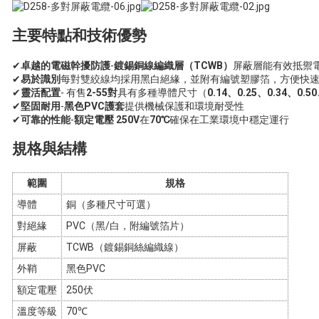
主要特點和技術優勢
✔
卓越的電磁幹擾防護
-
鍍錫銅線編織層（TCWB）
屏蔽層能有效抵禦
✔
易於識別
每對雙絞線均採用黑白絕緣，並附有編號塑膠箔，方便快
✔
靈活配置
- 有售
2-55對
具有多種導體尺寸（
0.14、0.25、0.34、0.5
✔
堅固耐用
-
黑色PVC護套
提供機械保護和環境耐受性
✔
可靠的性能
-
額定電壓 250V
在
70℃
確保在工業環境中穩定運行
規格與結構
範圍
規格
導體
銅（多種尺寸可選）
對絕緣
PVC（黑/白，附編號箔片）
屏蔽
TCWB（鍍錫銅絲編織線）
外鞘
黑色PVC
額定電壓
250伏
溫度等級
70℃