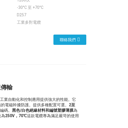
1200伏
-30°C 至 +70°C
D257
工業多對電纜
聯絡我們
號傳輸
工業自動化和控制應用提供強大的性能。它
越的電磁幹擾防護。提供多種配置可選。
2至
編碼。
黑色/白色絕緣材料和編號塑膠薄膜
為
級為
250V，70℃
這款電纜專為滿足嚴苛的使用