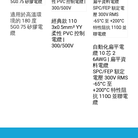
適用於高溫環
耐
境的 180 度
經典款 110
5G0.75 矽膠電
C
3x0.5mm² YY
纜
柔性 PVC 控制
電纜 |
300/500V
自動化扁平電
纜 10 芯 2​​
6AWG | 扁平資
料電纜
SPC/FEP 額定
電壓 300V RMS
-65°C 至
+200°C 特性阻
抗 110Ω 並聯電
纜