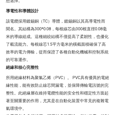
想選擇。
導電性和導體設計
該電纜採用鍍錫銅（TC）導體，鍍錫銅以其高導電性而
聞名。其結構為300*0.08，每根線芯由300根直徑0.08毫
米的導線組成。這種細絞結構不僅提高了柔韌性，也優化
了載流能力。每根線芯1.5平方毫米的橫截面積確保了高
效率的電力傳輸，從而保證了各種自動化機械和控制系統
的可靠運作。
絕緣和核心完整性
所用絕緣材料為聚氯乙烯（PVC）。 PVC具有優異的電絕
緣性能，能有效防止線芯間漏電，並保障傳輸電訊號的完
整性。此絕緣層在維持電纜性能的安全性和穩定性方面起
著至關重要的作用，尤其是在自動化裝置中常見的複雜電
氣環境中。