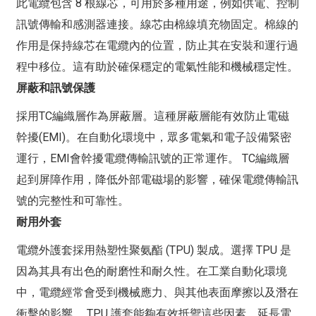
此電纜包含 8 根線芯，可用於多種用途，例如供電、控制
訊號傳輸和感測器連接。線芯由棉線填充物固定。棉線的
作用是保持線芯在電纜內的位置，防止其在安裝和運行過
程中移位。這有助於確保穩定的電氣性能和機械穩定性。
屏蔽和訊號保護
採用TC編織層作為屏蔽層。這種屏蔽層能有效防止電磁
幹擾(EMI)。在自動化環境中，眾多電氣和電子設備緊密
運行，EMI會幹擾電纜傳輸訊號的正常運作。 TC編織層
起到屏障作用，降低外部電磁場的影響，確保電纜傳輸訊
號的完整性和可靠性。
耐用外套
電纜外護套採用熱塑性聚氨酯 (TPU) 製成。選擇 TPU 是
因為其具有出色的耐磨性和耐久性。在工業自動化環境
中，電纜經常會受到機械應力、與其他表面摩擦以及潛在
衝擊的影響。 TPU 護套能夠有效抵禦這些因素，延長電