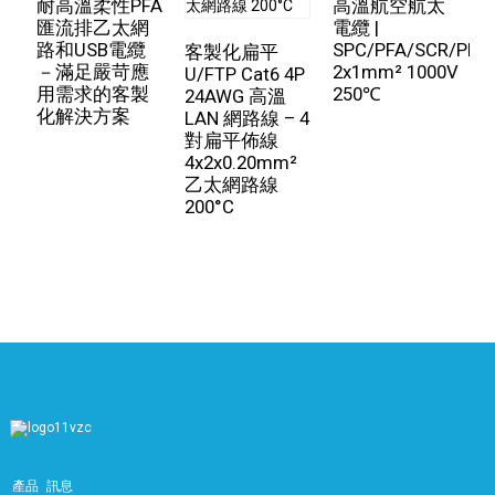
耐高溫柔性PFA
高溫航空航太
匯流排乙太網
電纜 |
路和USB電纜
SPC/PFA/SCR/PFA
客製化扁平
－滿足嚴苛應
2x1mm² 1000V
纜
U/FTP Cat6 4P
用需求的客製
250℃
S
24AWG 高溫
化解決方案
LAN 網路線 – 4
對扁平佈線
4x2x0.20mm²
乙太網路線
200°C
產品
訊息