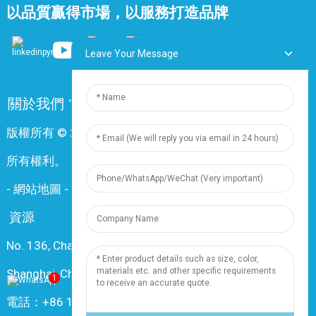
以品質贏得市場，以服務打造品牌
Leave Your Message
關於我們
常問問題
聯絡我們
版權所有 © 2024 上海鼎尊電氣電纜股份有限公司。保留
所有權利。
-
網站地圖
-
Resource
資源
No. 136, Changxiang Rd., Nanxiang Town, 201802,
Shanghai, China
1
電話：+86 18019377761