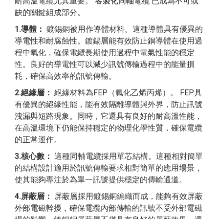
耐高溫電纜尤其重要。
客製化同軸電纜
已成為不可或
人和其他設備的連接；在石油化工行業，它適用於煉油
2.額定溫度：
其工作溫度範圍為-40℃至+200℃，展現出
缺的關鍵組成部分。
廠、化工廠等高溫腐蝕性環境下的儀器、監控系統等的佈
優異的高低溫性能。在工業爐、高溫乾燥設備等高溫環境
線。
1.導​​體：
鍍錫銅被用作導體材料。這種導體具有優異的
下，即使溫度過高，也能正常運作，不會出現性能下降或
導電性和耐腐蝕性。鍍錫層能有效防止銅導體在使用過
損壞。在寒冷地區的戶外設備、冷藏庫等低溫環境下，它
總而言之，這種具有特殊結構和性能的耐高溫同軸電纜，
程中氧化，確保電纜長期使用過程中電氣性能的穩定
同樣能保持良好的柔韌性和電氣性能，確保設備的正常運
憑藉其優異的耐高低溫性能、良好的電氣性能和屏蔽效
性。良好的導電性可以減少訊號傳輸過程中的能量損
作。
果，在許多高溫應用場景中發揮著重要作用，為各種設備
耗，確保高效率的訊號傳輸。
的穩定運行提供了可靠的保障。
2.絕緣層：
絕緣材料為FEP（氟化乙烯丙烯）。 FEP具
如果您對
定制線纜
詳情請與我們聯絡。
有優異的絕緣性能，能有效隔離導體與外界，防止訊號
洩漏與短路現象。同時，它還具有良好的耐高溫性能，
在高溫環境下仍能保持穩定的物理化學性質，確保電纜
的正常運作。
3.核心數：
這種同軸電纜採用單芯結構。這種相對簡單
的結構設計適用於訊號傳輸要求相對簡單的應用場景，
使其能夠專注於為單一訊號提供穩定的傳輸通道。
4.屏蔽層：
屏蔽層採用鍍錫銅編織而成，能夠有效屏蔽
外部電磁幹擾，確保電纜內部傳輸的訊號不受外部電磁