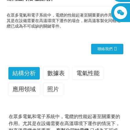
在眾多電氣和電子系統中，電纜的性能起著至關重要的作用。尤
其是在設備需要在高溫環境下運作的場合，耐高溫客製化同軸電
纜已成為不可或缺的關鍵零件。
聯絡我們
結構分析
數據表
電氣性能
應用領域
照片
1.額定電壓：
由於其優異的耐高溫和抗干擾性能，這種耐高溫同軸電纜
此同軸電纜的額定電壓為300/500V，這意
味著它可以在相電壓為300V、線電壓為500V的環境下安
被廣泛應用於多個領域。在航空航太領域，它可用於飛機
在眾多電氣和電子系統中，電纜的性能起著至關重要的
全穩定地工作。這種額定電壓設計使其適用於各種中低壓
引擎周圍感測器、控制系統和其他設備的訊號傳輸；在工
作用。尤其是在設備需要在高溫環境下運作的情況下，
電氣設備和電子系統。
業自動化領域，它可用於高溫環境下自動化生產線、機器