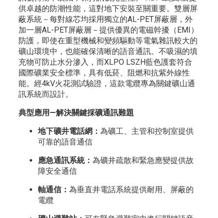
供卓越的防潮性能，這對地下安裝至關重要。雙層屏
蔽系統－每對線芯均採用獨立的AL-PET屏蔽層，外
加一層AL-PET屏蔽層－提供優異的電磁幹擾（EMI）
防護，即使在重型機械和變頻驅動等電氣雜訊較大的
礦山環境中，也能確保清晰的語音通訊。不吸濕的填
充物可防止水分滲入，而XLPO LSZH藍色護套符合
國際礦業安全標準，具有低菸、阻燃和抗紫外線性
能。經4kV火花測試驗證，這款電纜專為關鍵礦山通
訊系統而設計。
典型應用—解決關鍵採礦通訊難題
地下礦井電話網：
為礦工、主管和控制室提供
可靠的語音通信
應急通訊系統：
為礦井疏散和緊急應變提供故
障安全通信
軸通信：
為垂直井電話系統提供耐用、屏蔽的
電纜