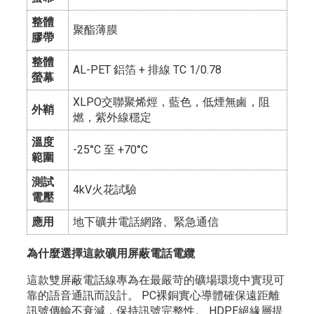
整體
聚酯薄膜
膠帶
整體
AL-PET 鋁箔 + 排線 TC 1/0.78
螢幕
XLPO交聯聚烯烴，藍色，低煙無鹵，阻
外鞘
燃，紫外線穩定
溫度
-25°C 至 +70°C
範圍
測試
4kV火花試驗
電壓
應用
地下礦井電話網路、緊急通信
為什麼選擇這款礦用屏蔽電話電纜
這款雙屏蔽電話線專為在最嚴苛的礦場環境中實現可
靠的語音通訊而設計。 PC裸銅實心導體確保遠距離
訊號傳輸不衰減，保持訊號完整性。 HDPE絕緣層提