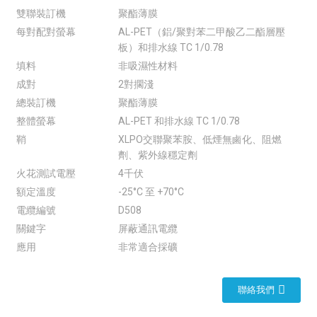
雙聯裝訂機
聚酯薄膜
每對配對螢幕
AL-PET（鋁/聚對苯二甲酸乙二酯層壓
板）和排水線 TC 1/0.78
填料
非吸濕性材料
成對
2對擱淺
總裝訂機
聚酯薄膜
整體螢幕
AL-PET 和排水線 TC 1/0.78
鞘
XLPO交聯聚苯胺、低煙無鹵化、阻燃
劑、紫外線穩定劑
火花測試電壓
4千伏
額定溫度
-25°C 至 +70°C
電纜編號
D508
關鍵字
屏蔽通訊電纜
應用
非常適合採礦
聯絡我們