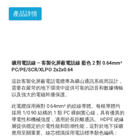
產品詳情
礦用電話線 – 客製化屏蔽電話線 藍色 2 對 0.64mm²
PC/PE/SCR/XLPO 2x2x0.64
這款客製化屏蔽電話電纜專為礦山通訊系統而設計，
需要在嚴苛的地下環境中提供可靠的語音和數據傳輸
以及強大的電磁幹擾保護。
此電纜採用兩對 0.64mm² 的絞線導體。每根導體均
採用 1/0.90 結構的 1 類 PC 裸銅實心線，具有優異的
導電性和機械強度，適用於長距離通訊。 HDPE 絕緣
層提供穩定的介電性能和防潮性能，這對於地下採礦
應用至關重要。線芯標識採用電話標準顏色編碼：