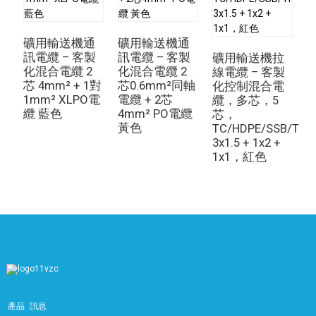
礦用輸送機通
礦用輸送機通
訊電纜 – 客製
訊電纜 – 客製
礦用輸送機拉
化混合電纜 2
化混合電纜 2
色
線電纜 – 客製
芯 4mm² + 1對
芯0.6mm²同軸
4
化控制混合電
1mm² XLPO電
電纜 + 2芯
1
纜，多芯，5
纜 藍色
4mm² PO電纜
T
芯，
黃色
TC/HDPE/SSB/TP
3x1.5 + 1x2 +
1x1，紅色
產品
訊息