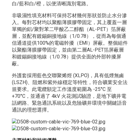
白/藍和白/橙，以便清晰識別電路。
非吸濕性填充材料可保持芯材幾何形狀並防止水分滲
入。每對芯材均以聚酯薄膜膠帶固定，其上覆蓋一層
單獨的鋁/聚對苯二甲酸乙二醇酯（AL-PET）箔屏蔽
層，並配有鍍錫銅接地線（1/0.78），從而為每個通
信通道提供100%的電磁幹擾（EMI）屏蔽。整個組件
以聚酯薄膜膠帶固定，並由第二層AL-PET箔屏蔽層
和鍍錫銅接地線（1/0.78）提供全面的外部幹擾屏
蔽。
外護套採用藍色交聯聚烯烴 (XLPO)，具有低煙無鹵
(LSZH)、阻燃和紫外線穩定等特性，符合礦業安全法
規要求。此電纜額定工作溫度範圍為 -25°C 至
+70°C，並通過了 4kV 火花測試驗證，是地下礦井電
話網路、緊急通訊系統以及危險礦井環境中關鍵語音
通訊的理想選擇。