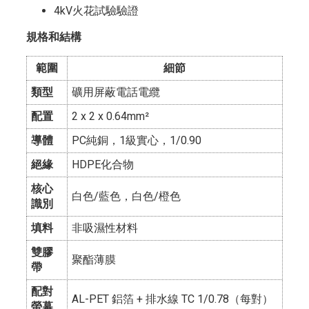
4kV火花試驗驗證
規格和結構
範圍
細節
類型
礦用屏蔽電話電纜
配置
2 x 2 x 0.64mm²
導體
PC純銅，1級實心，1/0.90
絕緣
HDPE化合物
核心
白色/藍色，白色/橙色
識別
填料
非吸濕性材料
雙膠
聚酯薄膜
帶
配對
AL-PET 鋁箔 + 排水線 TC 1/0.78（每對）
螢幕