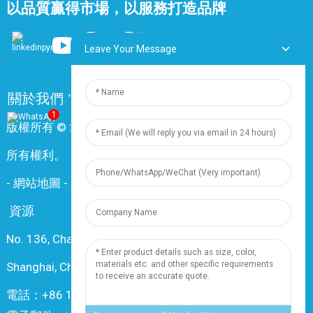
以品質贏得市場，以服務打造品牌
Leave Your Message
關於我們
常問問題
聯絡我們
1
版權所有 © 2024 上海鼎尊電氣電纜股份有限公司。保留
所有權利。
-
網站地圖
-
Resource
資源
No. 136, Changxiang Rd., Nanxiang Town, 201802,
Shanghai, China
電話：+86 18019377761