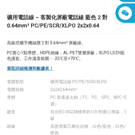
礦用電話線 – 客製化屏蔽電話線 藍色 2 對
0.64mm² PC/PE/SCR/XLPO 2x2x0.64
高級挖礦手機線纜 2 對 0.64mm² 屏蔽線。
PC實心1類導體，HDPE絕緣，AL-PET雙層屏蔽，XLPO LSZH藍
色護套。工作溫度範圍：-25℃至+70℃。
索取詳細報價和數據表！
電纜類型
礦用電話線 PC/PE/SCR/XLPO
電纜規格
2x2x0.64mm²
導體
PC 普通退火銅（TC、PC、SPC、NPC 可
選）
建造
符合IEC 60228標準的1/0.90實心導線，1
級
絕緣
高密度聚乙烯化合物，白色/藍色，白色/
橙色