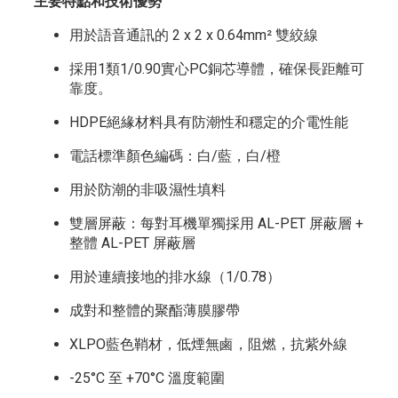
主要特點和技術優勢
用於語音通訊的 2 x 2 x 0.64mm² 雙絞線
採用1類1/0.90實心PC銅芯導體，確保長距離可
靠度。
HDPE絕緣材料具有防潮性和穩定的介電性能
電話標準顏色編碼：白/藍，白/橙
用於防潮的非吸濕性填料
雙層屏蔽：每對耳機單獨採用 AL-PET 屏蔽層 +
整體 AL-PET 屏蔽層
用於連續接地的排水線（1/0.78）
成對和整體的聚酯薄膜膠帶
XLPO藍色鞘材，低煙無鹵，阻燃，抗紫外線
-25°C 至 +70°C 溫度範圍