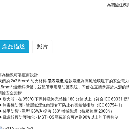
為關鍵任務
產品描述
照片
專為極致可靠度而設計
我們的 2×2.5mm² 防火材料
儀表電纜
這款電纜為高風險環境下的安全電力
2.5mm² 鍍錫銅導體，並配備軍用級防護系統，即使在直接暴露於火源
關鍵安全架構
◆ 耐火芯 - 在 950°C 下保持電路完整性 180 分鐘以上（符合 IEC 60331 
◆ 無毒性防護 - 雙層低煙無鹵護套可防止有害氣體排放（IEC 60754-1）
◆ 裝甲防禦 - 重型 GSWA 提供 360° 機械防護（抗壓強度 2000N）
◆ 電磁幹擾防護強化 - MGT+OS屏蔽組合可達到90%以上的干擾抑制