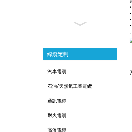
線纜定制
汽車電纜
石油/天然氣工業電纜
通訊電纜
耐火電纜
高溫電纜