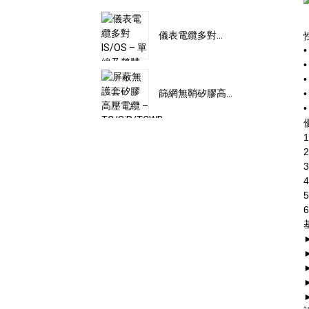
儀表電纜多對...
篩網無鞘矽膠高...