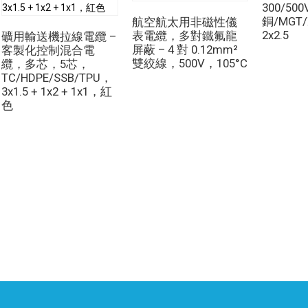
300/500
銅/MGT/
航空航太用非磁性儀
2x2.5
表電纜，多對鐵氟龍
礦用輸送機拉線電纜 –
屏蔽 – 4 對 0.12mm²
客製化控制混合電
雙絞線，500V，105°C
纜，多芯，5芯，
TC/HDPE/SSB/TPU，
3x1.5 + 1x2 + 1x1，紅
色