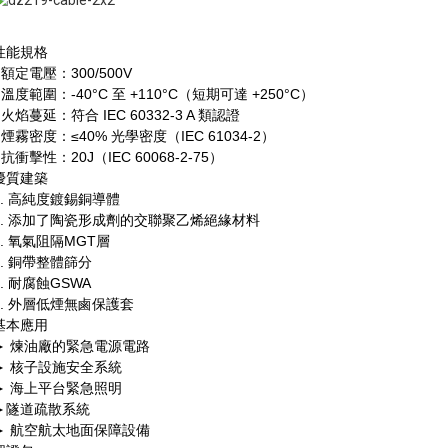
性能規格
• 額定電壓：300/500V
• 溫度範圍：-40°C 至 +110°C（短期可達 +250°C）
• 火焰蔓延：符合 IEC 60332-3 A 類認證
• 煙霧密度：≤40% 光學密度（IEC 61034-2）
• 抗衝擊性：20J（IEC 60068-2-75）
優質建築
1. 高純度鍍錫銅導體
2. 添加了陶瓷形成劑的交聯聚乙烯絕緣材料
3. 氧氣阻隔MGT層
4. 銅帶整體篩分
5. 耐腐蝕GSWA
6. 外層低煙無鹵保護套
基本應用
► 煉油廠的緊急電源電路
► 核子設施安全系統
► 海上平台緊急照明
►隧道疏散系統
► 航空航太地面保障設備