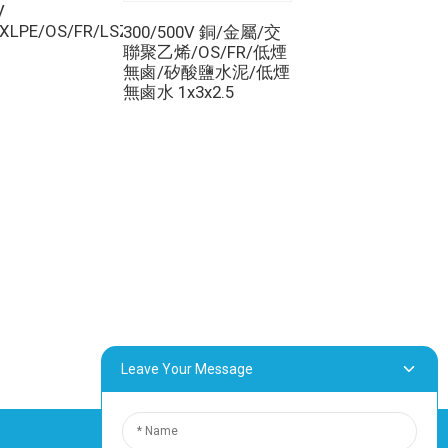
V
客製化電纜
XLPE/OS/FR/LSZH/GSWA/LSZH
CU/XLPE/IS/OS/
300/500V 銅/金屬/交
422/485 鎧裝
聯聚乙烯/OS/FR/低煙
3x2x22AWG
無鹵/矽酸鹽水泥/低煙
無鹵水 1x3x2.5
Leave Your Message