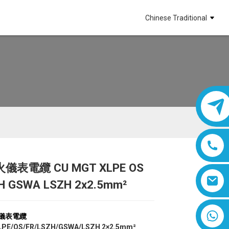
Chinese Traditional
儀表電纜 CU MGT XLPE OS
Loading...
Loading...
Loading...
Loading...
H GSWA LSZH 2x2.5mm²
8618019377761
儀表電纜
PE/OS/FR/LSZH/GSWA/LSZH 2×2.5mm²