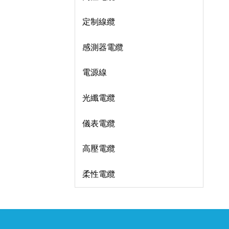
定制線纜
感測器電纜
電源線
光纖電纜
儀表電纜
高壓電纜
柔性電纜