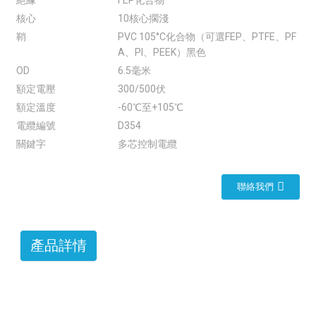
絕緣
FEP化合物
核心
10核心擱淺
鞘
PVC 105°C化合物（可選FEP、PTFE、PF
A、PI、PEEK）黑色
OD
6.5毫米
額定電壓
300/500伏
額定溫度
-60℃至+105℃
電纜編號
D354
關鍵字
多芯控制電纜
聯絡我們
產品詳情