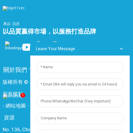
產品
訊息
以品質贏得市場，以服務打造品牌
Leave Your Message
關於我們
常問問題
聯絡我們
版權所有 © 2024 上海鼎尊電氣電纜股份有限公司。保留
所有權利。
1
-
網站地圖
-
Resource
資源
No. 136, Changxiang Rd., Nanxiang Town, 201802,