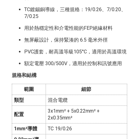
TC鍍錫銅導線，三種規格：19/0.26、7/0.20、
7/0.25
用於熱穩定性和介電性能的FEP絕緣材料
無屏蔽設計，保持緊湊的 6.5 毫米外徑
PVC護套，耐高溫等級105°C，適用於高溫環境
額定電壓 300/500V，適用於控制和訊號應用
規格和結構
範圍
細節
類型
混合電纜
3x1mm² + 5x0.22mm² +
配置
2x0.35mm²
1mm²導體
TC 19/0.26