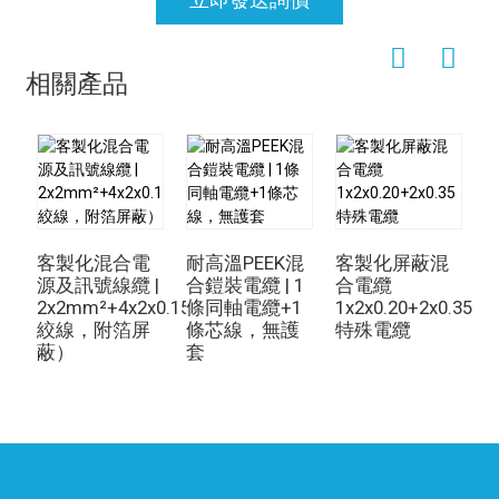
相關產品
混
3
客製化混合電
耐高溫PEEK混
客製化屏蔽混
源及訊號線纜 |
合鎧裝電纜 | 1
合電纜
2x2mm²+4x2x0.15mm²（雙
條同軸電纜+1
1x2x0.20+2x0.35
絞線，附箔屏
條芯線，無護
特殊電纜
蔽）
套