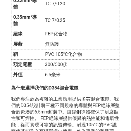
0.22mm²導
TC 7/0.20
體
0.35mm²導
TC 7/0.25
體
絕緣
FEP化合物
屏蔽
無防護
鞘
PVC 105°C化合物
額定電壓
300/500伏
外徑
6.5毫米
為什麼選擇我們的D354混合電纜
我們專注於為複雜的工業應用提供多芯混合電纜。我
們的D354設計將三種不同規格的導體與FEP絕緣層整
合於緊湊的6.5mm封裝中。鍍錫銅導體確保了耐腐蝕
性和可焊性。 FEP絕緣層提供優異的熱性能和電氣性
能，從而實現可靠的訊號傳輸。耐溫105°C的PVC護