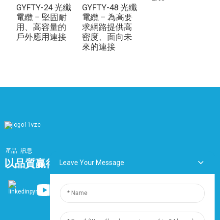
GYFTY-24 光纖
GYFTY-48 光纖
電纜 – 堅固耐
電纜 – 為高要
用、高容量的
求網路提供高
戶外應用連接
密度、面向未
來的連接
產品
訊息
以品質贏得市場，以服務打造品牌
Leave Your Message