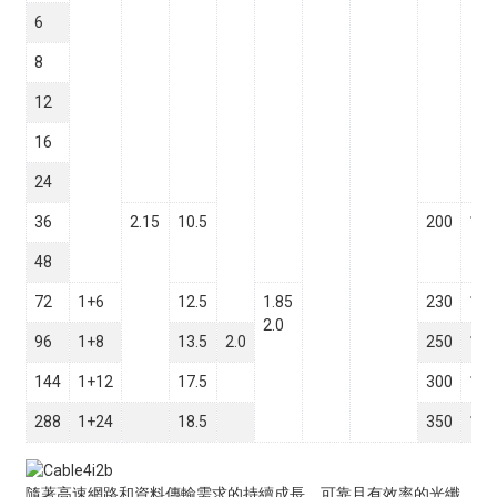
6
8
12
16
24
36
2.15
10.5
200
130
48
72
1+6
12.5
1.85
230
140
2.0
96
1+8
13.5
2.0
250
160
144
1+12
17.5
300
160
288
1+24
18.5
350
180
隨著高速網路和資料傳輸需求的持續成長，可靠且有效率的光纖