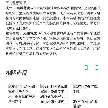
下的理想選擇。
光纖電纜 GYTS
支援遠距離高速資料傳輸。光纜內的光
此外，
能
纖能夠以驚人的速度傳輸大量數據，使其成為長途電信網路（包
括骨幹網路和城際連接）的理想選擇。中央鋼構件的高抗拉強度
也確保了光纜能夠承受戶外安裝的嚴苛條件，包括拉力、壓力和
環境因素的影響。
在電信業，
光纖電纜 GYTS
光纜在實現高速資料傳輸和可靠連接
方面發揮著至關重要的作用。它廣泛應用於各種領域，包括電信
網路、互聯網基礎設施、有線電視系統和企業數據網路。光纜結
構堅固，性能卓越，使其非常適合嚴苛的戶外環境，為遠距離資
料傳輸提供了可靠且有效率的途徑。
相關產品
GYFTY-8 光纖
G
電纜