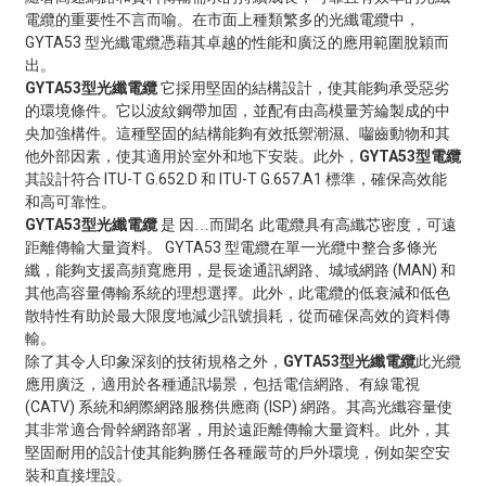
電纜的重要性不言而喻。在市面上種類繁多的光纖電纜中，
GYTA53 型光纖電纜憑藉其卓越的性能和廣泛的應用範圍脫穎而
出。
GYTA53型光纖電纜
它採用堅固的結構設計，使其能夠承受惡劣
的環境條件。它以波紋鋼帶加固，並配有由高模量芳綸製成的中
央加強構件。這種堅固的結構能夠有效抵禦潮濕、囓齒動物和其
他外部因素，使其適用於室外和地下安裝。此外，
GYTA53型電纜
其設計符合 ITU-T G.652.D 和 ITU-T G.657.A1 標準，確保高效能
和高可靠性。
GYTA53型光纖電纜
是
此電纜具有高纖芯密度，可遠
因…而聞名
距離傳輸大量資料。 GYTA53 型電纜在單一光纜中整合多條光
纖，能夠支援高頻寬應用，是長途通訊網路、城域網路 (MAN) 和
其他高容量傳輸系統的理想選擇。此外，此電纜的低衰減和低色
散特性有助於最大限度地減少訊號損耗，從而確保高效的資料傳
輸。
除了其令人印象深刻的技術規格之外，
GYTA53型光纖電纜
此光纜
應用廣泛，適用於各種通訊場景，包括電信網路、有線電視
(CATV) 系統和網際網路服務供應商 (ISP) 網路。其高光纖容量使
其非常適合骨幹網路部署，用於遠距離傳輸大量資料。此外，其
堅固耐用的設計使其能夠勝任各種嚴苛的戶外環境，例如架空安
裝和直接埋設。