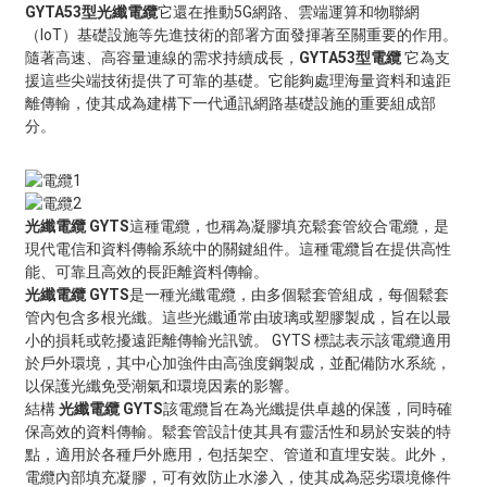
GYTA53型光纖電纜
它還在推動5G網路、雲端運算和物聯網
（IoT）基礎設施等先進技術的部署方面發揮著至關重要的作用。
隨著高速、高容量連線的需求持續成長，
GYTA53型電纜
它為支
援這些尖端技術提供了可靠的基礎。它能夠處理海量資料和遠距
離傳輸，使其成為建構下一代通訊網路基礎設施的重要組成部
分。
光纖電纜 GYTS
這種電纜，也稱為凝膠填充鬆套管絞合電纜，是
現代電信和資料傳輸系統中的關鍵組件。這種電纜旨在提供高性
能、可靠且高效的長距離資料傳輸。
光纖電纜 GYTS
是一種光纖電纜，由多個鬆套管組成，每個鬆套
管內包含多根光纖。這些光纖通常由玻璃或塑膠製成，旨在以最
小的損耗或乾擾遠距離傳輸光訊號。 GYTS 標誌表示該電纜適用
於戶外環境，其中心加強件由高強度鋼製成，並配備防水系統，
以保護光纖免受潮氣和環境因素的影響。
結構
光纖電纜 GYTS
該電纜旨在為光纖提供卓越的保護，同時確
保高效的資料傳輸。鬆套管設計使其具有靈活性和易於安裝的特
點，適用於各種戶外應用，包括架空、管道和直埋安裝。此外，
電纜內部填充凝膠，可有效防止水滲入，使其成為惡劣環境條件