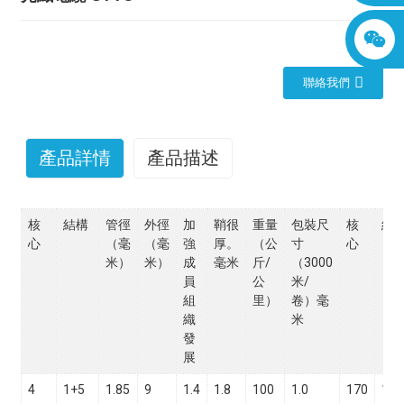
聯絡我們
產品詳情
產品描述
核
結構
管徑
外徑
加
鞘很
重量
包裝尺
核
結
心
（毫
（毫
強
厚。
（公
寸
心
米）
米）
成
毫米
斤/
（3000
員
公
米/
組
里）
卷）毫
織
米
發
展
4
1+5
1.85
9
1.4
1.8
100
1.0
170
120