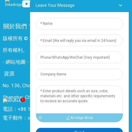
Leave Your Message
關於我們
常問問題
聯絡我們
版權所有 © 2024 上海鼎尊電氣電纜股份有限公司。保留
所有權利。
-
網站地圖
-
Resource
資源
No. 136, Changxiang Rd., Nanxiang Town, 201802,
Shanghai, China
1
電話：+86 18019377761
電子郵件：info@dingzuncable.com
AI Helps Write