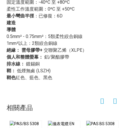
低菸無鹵護套確保電纜在發生火災時不會釋放有毒煙霧，
固定溫度範圍：-40ºC 至 +80ºC
以保障人員和緊急應變人員的安全。
柔性工作溫度範圍：0ºC 至 +50ºC
雲母/交聯聚乙烯/絕緣矽酸鹽/絕緣矽酸鹽/低煙無鹵水
最小彎曲半徑
：
已修復：6D
（耐火）電纜
這種電纜廣泛應用於各種以防火安全為首
建造
要考慮的場所。在工業環境中，它常用於發電廠、化工廠
導體
和煉油廠等場所，這些場所由於存在易燃材料和高溫，火
0.5mm² - 0.75mm²：5類柔性絞合銅線
災風險較高。在商業建築中，例如辦公大樓、購物中心和
1mm²以上：2類絞合銅線
醫院，這種電纜用於確保人員安全，並在發生火災時保護
絕緣
：
雲母膠帶+
交聯聚乙烯（XLPE）
關鍵基礎設施。在公共基礎設施中，例如交通系統和隧
個人和整體螢幕
：
鋁/聚酯膠帶
道，
雲母/交聯聚乙烯/絕緣矽酸鹽/絕緣矽酸鹽/低煙無鹵
排水線：
鍍錫銅
水（耐火）電纜
用於提供消防保護，確保乘客和工作人
鞘：
低煙無鹵 (LSZH)
員的安全。
鞘色
紅色、藍色、黑色
其中一項主要優勢是
雲母/交聯聚乙烯/絕緣矽酸鹽/絕緣
矽酸鹽/低煙無鹵水（耐火）電纜
它能夠在火災中保持完
整性和功能性。這在關鍵應用中至關重要，因為火災期間
電氣系統故障可能會造成災難性後果。透過使用
雲母/交
相關產品
聯聚乙烯/絕緣矽酸鹽/絕緣矽酸鹽/低煙無鹵水（耐火）電
纜
企業和組織可以確保即使發生火災，其營運也能保持安
全和正常運轉，從而最大限度地降低人員傷亡、財產損失