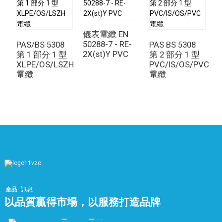
和業務中斷的風險。
總之，
雲母/交聯聚乙烯/絕緣矽酸鹽/絕緣矽酸鹽/低煙無
鹵水（耐火）電纜
在各種應用場景中，它是確保消防安
儀表電纜 EN
全的關鍵組成部分。其獨特的材料和設計組合使其成為火
50288-7 - RE-
PAS/BS 5308
PAS BS 5308
P
災風險高、人員和財產安全至關重要的環境的理想選擇。
2X(st)Y PVC
第 1 部分 1 型
第 2 部分 1 型
第
XLPE/OS/LSZH
PVC/IS/OS/PVC
M
透過使用
雲母/交聯聚乙烯/絕緣矽酸鹽/絕緣矽酸鹽/低煙
電纜
電纜
無鹵水（耐火）電纜
企業和組織可以降低火災事故的風
險，確保其營運的安全性和功能性。
產品
訊息
以品質贏得市場，以服務打造品牌