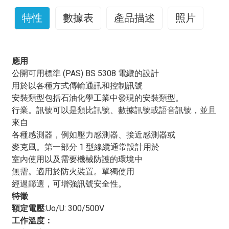
特性
數據表
產品描述
照片
MICA/XLPE/IS/OS/LSZH（耐火）電纜的用途是什麼？
應用
雲母/交聯聚乙烯/絕緣矽酸鹽/絕緣矽酸鹽/低煙無鹵水
公開可用標準 (PAS) BS 5308 電纜的設計
（耐火）電纜
是一種專為承受高溫和防火而設計的特殊
用於以各種方式傳輸通訊和控制訊號
電纜。這種電纜常用於對防火安全要求極高的場合，例如
安裝類型包括石油化學工業中發現的安裝類型。
工業場所、商業建築和公共基礎設施。其所用材料的組
行業。訊號可以是類比訊號、數據訊號或語音訊號，並且
合…
雲母/交聯聚乙烯/絕緣矽酸鹽/絕緣矽酸鹽/低煙無鹵
來自
水（耐火）電纜
因此，在火災風險高、人員和財產安全
各種感測器，例如壓力感測器、接近感測器或
至關重要的環境中，它是理想的選擇。
麥克風。第一部分 1 型線纜通常設計用於
MICA/XLPE/IS/OS/LSZH 的縮寫分別代表雲母帶、交聯
室內使用以及需要機械防護的環境中
聚乙烯絕緣層、獨立屏蔽層和整體屏蔽層以及低煙無鹵護
無需。適用於防火裝置。單獨使用
套。這些組件協同作用，賦予電纜防火性能。雲母帶是一
經過篩選，可增強訊號安全性。
種礦物基材料，能夠承受極高的溫度，是理想的防火材
特徵
料。交聯聚乙烯絕緣層賦予電纜優異的電氣性能和熱穩定
額定電壓
:Uo/U: 300/500V
性，而獨立屏蔽層和整體屏蔽層則有助於防止電磁幹擾。
工作溫度：