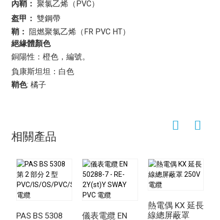
也應用於工業加熱系統。它們通常用於連接溫度感測器和
內鞘：
聚氯乙烯（PVC）
加熱元件，從而在熱處理、金屬冶煉和化學加工等製程中
盔甲：
雙鋼帶
實現溫度的精確控制。鎧裝電纜堅固耐用，能夠承受工業
鞘：
阻燃聚氯乙烯（FR PVC HT）
加熱應用中常見的高溫和惡劣環境，使其成為這些系統中
絕緣體顏色
不可或缺的組件。
銅陽性：橙色，編號。
另一個重要的應用
熱電偶TX鎧裝電纜
應用於工業機械和
設備領域。許多工業機械和設備依靠精確的溫度測量和控
負康斯坦坦：白色
制來實現安全且有效率的運作。透過鎧裝電纜連接的熱電
鞘色
: 橘子
偶感測器用於監測馬達、軸承和液壓系統等關鍵零件的溫
度，從而及早發現過熱現象，防止設備損壞和停機。
此外，
熱電偶TX鎧裝電纜
此電纜廣泛應用於石油和天然
氣產業，用於鑽井、煉油和運輸過程中的溫度監測。其堅
相關產品
固耐用的結構使其適用於石油和天然氣行業常見的嚴苛環
境，可在油井監測、管道加熱和煉油製程等關鍵應用中提
供可靠、精確的溫度測量。
熱電偶 KX 延長
熱
線總屏蔽罩
O
PAS BS 5308
儀表電纜 EN