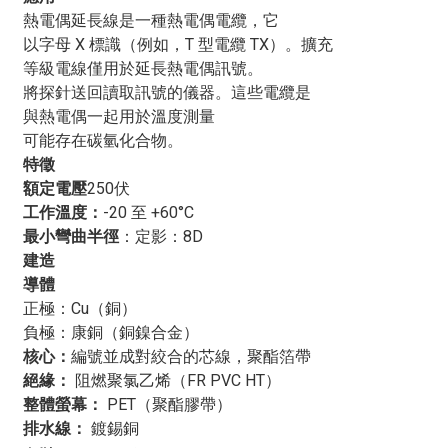
熱電偶TX鎧裝電纜
這是一種專為溫度監控和控制至關重
熱電偶延長線是一種熱電偶電纜，它
要的工業應用而設計的專用電纜。該電纜專為滿足熱電偶
以字母 X 標識（例如，T 型電纜 TX）。擴充
感測器的需求而設計，熱電偶感測器廣泛應用於各種工業
等級電線僅用於延長熱電偶訊號。
製程中的溫度測量。電纜的鎧裝結構可有效防止機械損傷
將探針送回讀取訊號的儀器。這些電纜是
和環境危害，使其適用於嚴苛的環境。
與熱電偶一起用於溫度測量
T型熱電偶由銅和康銅兩種不同的金屬合金製成。這些合
可能存在碳氫化合物。
金經過精心挑選，具有特定的溫度範圍和靈敏度，使T型
特徵
熱電偶適用於測量-200°C至350°C的溫度。 T型熱電偶電
額定電壓
250伏
纜由兩條銅線和一條康銅線絞合而成，並包裹在通常由金
工作溫度：
-20 至 +60°C
屬或陶瓷材料製成的保護套中。這種結構確保了熱電偶電
最小彎曲半徑
：
定影：8D
纜的耐用性，使其能夠承受惡劣的環境條件。
建造
其中一個主要用途是
熱電偶TX鎧裝電纜
這種電纜廣泛應
導體
用於工業製程中的溫度監控和控制系統。它們通常用於連
正極：Cu（銅）
接熱電偶感測器和監控控制設備，從而在各種工業應用中
負極：康銅（銅鎳合金）
實現精確可靠的溫度測量。電纜的鎧裝結構能夠有效防止
核心：
編號並成對絞合的芯線，聚酯箔帶
磨損、衝擊等物理性損傷，以及潮濕、化學品等環境因素
絕緣
：
阻燃聚氯乙烯（FR PVC HT）
的侵蝕，使其適用於嚴苛的工業環境。
整體螢幕：
PET（聚酯膠帶）
除了溫度監測和控制之外，
熱電偶TX鎧裝電纜
這種電纜
排水線：
鍍錫銅