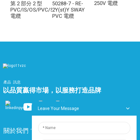
250V 電纜
2
第 2 部分 2 型
50288-7 - RE-
PVC/IS/OS/PVC/SWA/PVC
2Y(st)Y SWAY
電纜
PVC 電纜
產品
訊息
以品質贏得市場，以服務打造品牌
Leave Your Message
關於我們
常問問題
聯絡我們