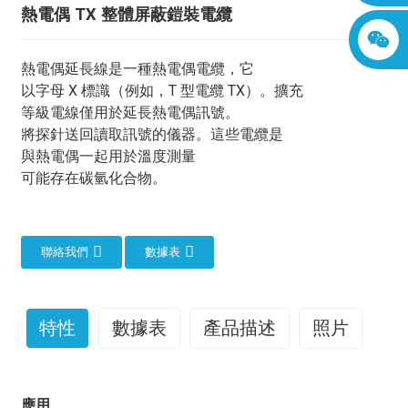
熱電偶 TX 整體屏蔽鎧裝電纜
熱電偶延長線是一種熱電偶電纜，它
以字母 X 標識（例如，T 型電纜 TX）。擴充
等級電線僅用於延長熱電偶訊號。
將探針送回讀取訊號的儀器。這些電纜是
與熱電偶一起用於溫度測量
可能存在碳氫化合物。
聯絡我們
數據表
特性
數據表
產品描述
照片
熱電偶TX鎧裝電纜：它是用來做什麼的？
應用