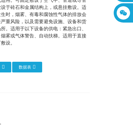
也适用。可固定敷设于空气中、管道或导管
敷设于砖石和金属结构上，或悬挂敷设。适
发生时，烟雾、有毒和腐蚀性气体的排放会
来严重风险，以及需要避免设施、设备和货
场所。适用于以下设备的供电：紧急出口、
、烟雾或气体警告、自动扶梯。适用于直接
下敷设。
们
数据表
力电缆专为电力供应对电路完整性要求极高的
外径（毫米）
重量（公斤/公里）
、火灾报警系统、地下隧道、通信系统、污
SWA/LSZH
。
13.8
364