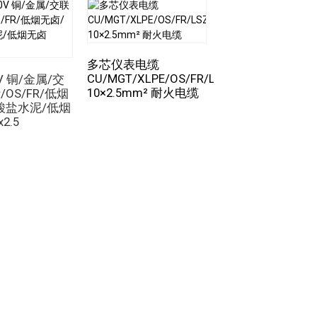
25.4
1312
28.8
1705
33.4
2180
多芯仪表电缆
该耐火电缆即使在燃烧状态下也能确保电路的
37.8
2950
CU/MGT/XLPE/OS/FR/LSZH/GSWA/LSZH
0V 铜/金属/交
耐火仪表电缆 TC/F
A/LSZH
10×2.5mm² 耐火电缆
OS/FR/低烟
硅胶/TCWB/LSZH
A/LSZH
酸盐水泥/低烟
4x0.75 42/0.15 
2.5
9.3mm 编织屏蔽
16.1
510
电​​缆
16.8
570
17.9
649
种工业电缆的需求。
21.7
1004
核心价值观，随时准备提供最好的产品和服
28.1
1642
A/LSZH
，对照国际标准进行检验。
17.3
600
18.1
680
，并实现快速的交货周期。