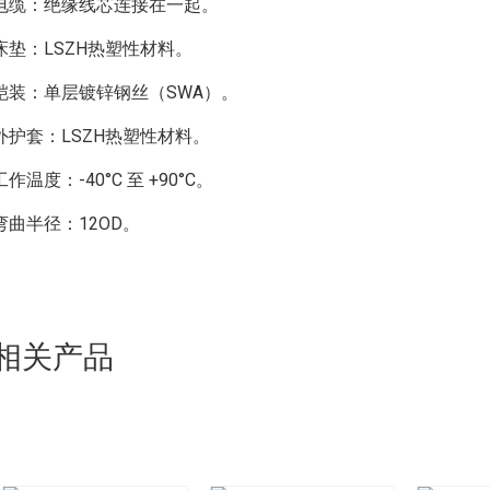
电缆：绝缘线芯连接在一起。
基本设计符合IEC 60502-1标准
3×1.5
9.8
特征：
床垫：LSZH热塑性材料。
4×1.5
10.6
额定电压：600/1000伏
铠装：单层镀锌钢丝（SWA）。
7×1.5
12.8
颜色编码
：
外护套：LSZH热塑性材料。
12×1.5
16.8
保温层颜色：本色（其他颜色可按需定制）
工作温度：-40°C 至 +90°C。
19×1.5
19.4
鞘颜色：橙色（其他颜色可按需定制）
27×1.5
23.3
弯曲半径：12OD。
电气压力
这
佩蒂斯
：
37×1.5
26.4
导体工作温度：90°C
2.5 mm² 绞合 Rm XLPE/LSZH/
环境温度：30°C
2×2.5
9.6
物理和热学性质：
相关产品
3×2.5
10.7
保温层颜色：本色（其他颜色可按需定制）
4×2.5
11.2
鞘颜色：橙色（其他颜色可按需定制）
7×2.5
13.8
运行温度范围（固定状态）：-30°C 至 +90°C