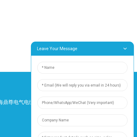
20.5
927
案的需求。
WA/LSZH
19.9
800
的需求，我们为此感到自豪。
22.2
1078
迎任何ODM合作咨询。
23.8
1256
Leave Your Message
WA/LSZH
22.5
1034
24.4
1354
26.5
1625
WA/LSZH
4 上海鼎尊电气电缆有限公司。保留所有权利。
29.9
2055
-
网站地图
-
资源
31.7
2450
资源
34.4
2943