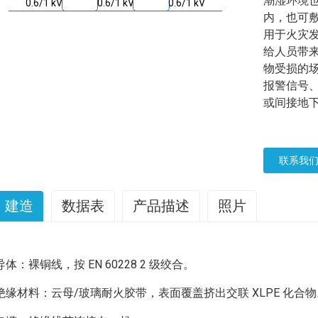
潮湿环境
内，也可
用于火灾
给人员带
物受损的
报警信号
或间接地
联系我
建造
数据表
产品描述
照片
这款600/1000V云母+交联聚乙烯绝缘、低烟无卤护套耐火电
导线数量 × 横截面积
盔甲下直径（毫米）
场所而设计。应用范围包括应急照明、控制和电力电路、发电站
（mm²）
导体：裸铜线，按 EN 60228 2 级绞合。
水处理厂、电梯、自动扶梯和高层建筑。
1.5 mm²绞合Rm XLPE/LSZH/
绝缘材料：云母/玻璃耐火胶带，表面覆盖挤出交联 XLPE 化合物
标准：
2×1.5
8.8