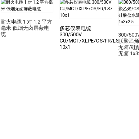
12×2.5
18.2
安装期间（移动状态）的温度范围：-20°C 至 +50°C
19×2.5
21.4
最小弯曲半径：8 倍总直径（非铠装电缆）
耐火电缆 1 对 1.2 平方
27×2.5
25.8
10 x 总直径（铠装电缆）
毫米 低烟无卤屏蔽电
多芯仪表电缆
鼎尊XLPE+云母带绝缘耐火电缆严格按照耐火电缆标准生产。
37×2.5
29.2
缆
300/500V
300/50
可靠性，从而保证应急疏散系统正常运行。
CU/MGT/XLPE/OS/FR/LSZH/GSW
联聚乙烯/
4mm²绞合Rm XLPE/LSZH/SW
10x1
无卤/硅
为什么选择我们？
无卤 1x3x
2×4
11.1
3×4
11.8
质量与安全
4×4
12.9
鼎尊电缆成立于2005年，在电缆行业拥有近20年的经验。
我们的生产设施配备了先进的技术，因此我们能够满足客户对各
7×4
15.6
我们拥有经验丰富的工程师、严格的质量标准和以客户为中心的
12×4
20.9
务。
6mm²绞合Rm XLPE/LSZH/SW
对于咨询我们服务的客户，我们提供免费的产品测试和样品分析
2×6
12.3
库存齐全，发货迅速
3×6
13.1
我们一体化的生产和仓储设施使我们能够灵活满足各种规格要求