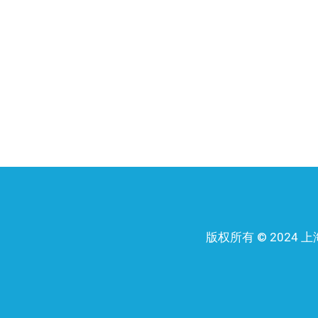
4×6
14.4
鼎尊电缆能够满足您对我们产品目录中的标准产品和定制解决方
10mm²绞合Rm XLPE/LSZH/S
定制化解决方案和个性化服务
2×10
14.9
凭借20年的经验，我们拥有行业领先的研发中心，能够满足客户
3×10
16.1
鼎尊电缆专业从事特种工业电缆产品的设计、制造和销售。我们欢
4×10
17.7
16mm²绞合Rm XLPE/LSZH/S
2×16
17.1
3×16
18.3
4×16
20.2
25mm²绞合Rm XLPE/LSZH/S
版权所有 © 202
2×25
20.3
3×25
21.8
4×25
24.1