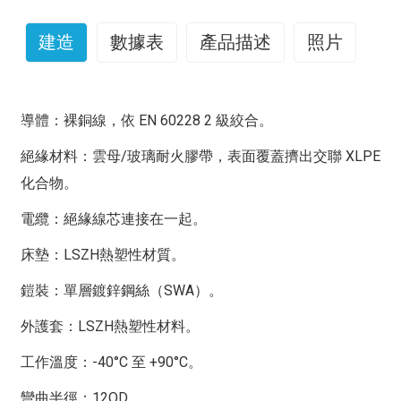
建造
數據表
產品描述
照片
這款600/1000V雲母+交聯聚乙烯絕緣、低煙無鹵護套耐
導線數量 × 橫
盔甲下直徑
外徑（毫
重量（公
火電力電纜專為電力供應對電路完整性要求極高的場所而
截面積
（毫米）
米）
斤/公里）
導體：裸銅線，依 EN 60228 2 級絞合。
設計。應用範圍包括緊急照明、控制和電力電路、發電
（mm²）
絕緣材料：雲母/玻璃耐火膠帶，表面覆蓋擠出交聯 XLPE
站、火災警報系統、地下隧道、通訊系統、污水處理廠、
1.5 mm²絞合Rm XLPE/LSZH/SWA/LSZH
電梯、自動扶梯和高層建築。
化合物。
2×1.5
8.8
13.8
364
標準：
電纜：絕緣線芯連接在一起。
3×1.5
9.8
14.8
418
基本設計符合IEC 60502-1標準
床墊：LSZH熱塑性材質。
4×1.5
10.6
15.6
460
特徵：
鎧裝：單層鍍鋅鋼絲（SWA）。
7×1.5
12.8
18.2
607
額定電壓：600/1000伏
外護套：LSZH熱塑性材料。
12×1.5
16.8
23.1
988
顏色編碼
：
19×1.5
19.4
26.4
1390
保溫層顏色：本色（其他顏色可按需自訂）
工作溫度：-40°C 至 +90°C。
鞘顏色：橙色（其他顏色可按需自訂）
27×1.5
23.3
30.5
1760
彎曲半徑：12OD。