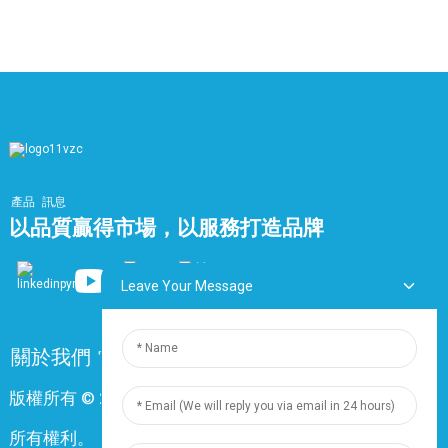
為什麼選擇我們？
4×4
12.9
17.9
649
品質與安全
7×4
15.6
21.7
1004
鼎尊電纜成立於2005年，在電纜行業擁有近20年的經
驗。
12×4
20.9
28.1
1642
我們的生產設施配備了先進的技術，因此我們能夠滿足客
6mm²絞合Rm XLPE/LSZH/SWA/LSZH
戶對各種工業電纜的需求。
2×6
12.3
17.3
600
我們擁有經驗豐富的工程師、嚴格的品質標準和以客戶為
產品
訊息
3×6
13.1
18.1
680
中心的核心價值觀，隨時準備提供最好的產品和服務。
以品質贏得市場，以服務打造品牌
4×6
14.4
20.5
927
對於諮詢我們服務的客戶，我們提供免費的產品測試和樣
品分析，並以對照國際標準進行檢驗。
10mm²絞合Rm XLPE/LSZH/SWA/LSZH
Leave Your Message
庫存齊全，出貨迅速
2×10
14.9
19.9
800
我們一體化的生產和倉儲設施使我們能夠靈活滿足各種規
3×10
16.1
22.2
1078
關於我們
常問問題
聯絡我們
格要求，並實現快速的交貨週期。
4×10
17.7
23.8
1256
版權所有 © 2024 上海鼎尊電氣電纜股份有限公司。保留
鼎尊電纜能夠滿足您對我們產品目錄中的標準產品和客製
16mm²絞合Rm XLPE/LSZH/SWA/LSZH
化解決方案的需求。
所有權利。