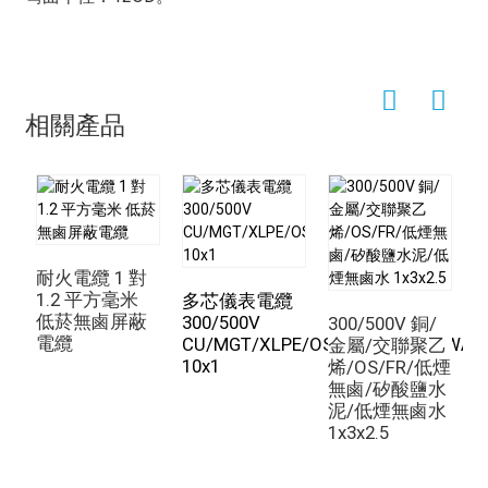
電氣壓力
這
佩蒂斯
：
37×1.5
26.4
34.0
2175
導體工作溫度：90°C
2.5 mm² 絞合 Rm XLPE/LSZH/SWA/LSZH
環境溫度：30°C
2×2.5
9.6
14.6
416
相關產品
物理和熱性質：
3×2.5
10.7
15.7
480
保溫層顏色：本色（其他顏色可按需自訂）
4×2.5
11.2
16.2
514
鞘顏色：橙色（其他顏色可按需自訂）
7×2.5
13.8
19.9
818
運轉溫度範圍（固定狀態）：-30°C 至 +90°C
12×2.5
18.2
25.4
1312
耐火電纜 1 對
安裝期間（移動狀態）的溫度範圍：-20°C 至 +50°C
19×2.5
21.4
28.8
1705
1.2 平方毫米
多芯儀表電纜
低菸無鹵屏蔽
最小彎曲半徑：8 倍總直徑（非鎧裝電纜）
300/500V
C
300/500V 銅/
27×2.5
25.8
33.4
2180
電纜
CU/MGT/XLPE/OS/FR/LSZH/GSWA/
1
金屬/交聯聚乙
10 x 總直徑（鎧裝電纜）
10x1
烯/OS/FR/低煙
37×2.5
29.2
37.8
2950
無鹵/矽酸鹽水
鼎尊XLPE+雲母帶絕緣耐火電纜嚴格依照耐火電纜標準生
4mm²絞合Rm XLPE/LSZH/SWA/LSZH
泥/低煙無鹵水
產。此耐火電纜即使在燃燒狀態下也能確保電路的可靠
1x3x2.5
2×4
11.1
16.1
510
性，從而確保緊急疏散系統正常運作。
3×4
11.8
16.8
570