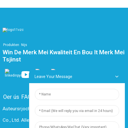
Produkten
Nijs
Win De Merk Mei Kwaliteit En Bou It Merk Mei
Tsjinst
Leave Your Message
Oer ús
FAQ
Kontakt mei ús opnimme
Auteursrjocht © 2024 Shanghai Dingzun Electric & Cable
Co., Ltd. Alle rjochten foarbehâlden