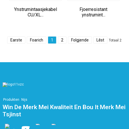
Ynstrumintaasjekabel
Fjoerresistant
CU/XL...
ynstrumint...
Earste
Foarich
1
2
Folgjende
Lêst
Totaal 2
Produkten
Nijs
Win De Merk Mei Kwaliteit En Bou It Merk Mei
Tsjinst