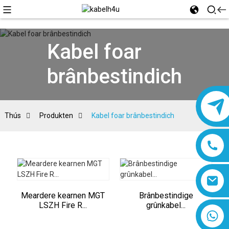
Kabel foar
brânbestindich
Thús
Produkten
Kabel foar brânbestindich
Meardere kearnen MGT
Brânbestindige
LSZH Fire R...
grûnkabel...
8618019377761