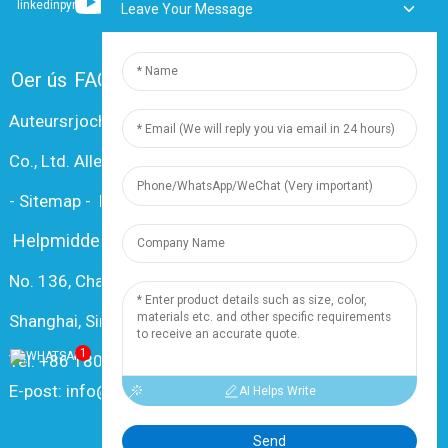
Leave Your Message
Oer ús
FAQ
Kontakt mei ús opnimme
Auteursrjocht © 2024 Shanghai Dingzun Electric & Cable
Co., Ltd. Alle rjochten foarbehâlden
-
Sitemap
-
Resource
Helpmiddel
No. 136, Changxiang Rd., Nanxiang Town, 201802,
Shanghai, Sina
1
Tel: +86 18019377761
E-post: info@dingzuncable.com
AI Helps Write
Send