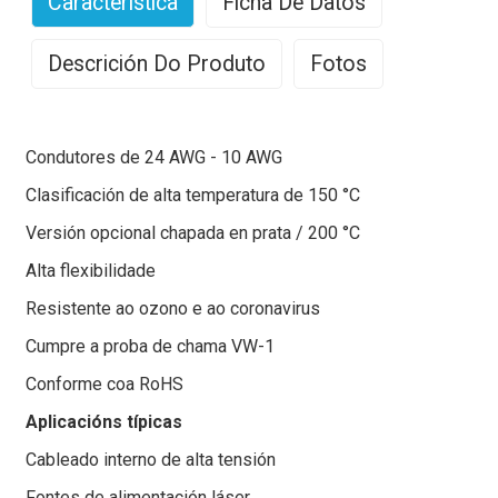
Característica
Ficha De Datos
Descrición Do Produto
Fotos
Cable de silicona suave: Liderando o mundo en
excelencia en cableado
Condutores de 24 AWG - 10 AWG
Os cables de silicona, coas súas propiedades únicas,
Clasificación de alta temperatura de 150 °C
son as estrelas brillantes no campo dos cables
Versión opcional chapada en prata / 200 °C
eléctricos. Os cables de silicona branda son
Alta flexibilidade
especialmente destacables.
Resistente ao ozono e ao coronavirus
Estes cables adoitan estar feitos de cobre estañado
como condutor e caracterízanse por unha excelente
Cumpre a proba de chama VW-1
condutividade eléctrica e resistencia á corrosión. Ten
Conforme coa RoHS
moitas vantaxes, non só unha excelente flexibilidade,
senón que se adapta facilmente a unha variedade de
Aplicacións típicas
entornos de cableado complexos e ten boas
Cableado interno de alta tensión
propiedades de illamento, protexendo eficazmente a
seguridade da electricidade.
Fontes de alimentación láser