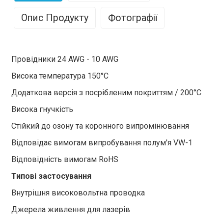
Опис Продукту
Фотографії
М'який силіконовий кабель: світовий лідер у галузі
досконалості кабелів
Провідники 24 AWG - 10 AWG
Силіконові кабелі, завдяки своїм унікальним
Висока температура 150°C
властивостям, є сяючими зірками в галузі
Додаткова версія з посрібленим покриттям / 200°C
електричних кабелів. Особливої ​​уваги заслуговують
Висока гнучкість
м'які силіконові кабелі.
Стійкий до озону та коронного випромінювання
Ці кабелі зазвичай виготовляються з лудженої міді
як провідника та характеризуються чудовою
Відповідає вимогам випробування полум'я VW-1
електропровідністю та стійкістю до корозії. Вони
Відповідність вимогам RoHS
мають багато переваг, не лише чудову гнучкість,
легко адаптуються до різноманітних складних
Типові застосування
середовищ електропроводки та мають добрі
Внутрішня високовольтна проводка
ізоляційні властивості, ефективно захищаючи
безпеку електропостачання.
Джерела живлення для лазерів