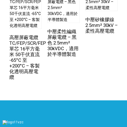
在醫療設備領域，它為精密儀器提供穩定安全的電源支
援。其耐壓性能卓越，高達20KV的耐壓能力並非偶然，
中壓矽橡膠線
而是源自於精湛的生產流程和嚴格的品質控制。
2.5mm² 30kV –
柔性高壓電纜
中壓柔性編織
3
在生產過程中，我們採用先進的技術和設備來管理每一個
屏蔽電纜 – 黑
高壓屏蔽電纜
環節。從原料的選擇、導線的絞合到絕緣層的擠出，我們
色 2.5mm²
K
TC/FEP/SCR/FEP
力求在每個環節都盡善盡美。嚴格的測試程序確保每一米
30kVDC，適用
T
單芯 16平方毫
矽膠線都達到或超過20KV耐壓標準。
於半導體製造
3
米 50千伏直流
-65°C 至
在國際競爭中，我們的軟矽膠線憑藉其優異的耐壓性、可
+200°C – 客製
靠的品質和出色的服務贏得了客戶的信賴和讚譽，並成為
化透明高壓電
國際電纜市場的領導者。
纜
未來，我們將持續努力提升產品性能，為全球用戶提供更
好的線材產品，促進產業發展進步。