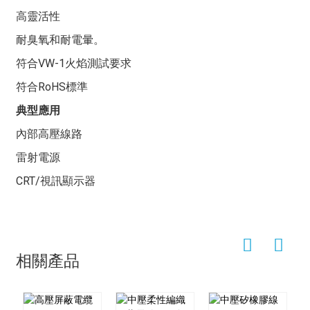
蝕性。它不僅柔韌性好，能輕鬆適應各種複雜的佈線環
高靈活性
境，而且絕緣性能良好，能有效保障用電安全，因此具有
耐臭氧和耐電暈。
許多優點。
符合VW-1火焰測試要求
在實際應用中，矽膠線已有許多成功案例。例如，一家知
名汽車製造商在其新能源汽車的電池組連接中使用了我們
符合RoHS標準
的矽膠線，憑藉其優異的耐溫耐壓性能，確保了車輛在極
典型應用
端條件下的穩定運行，並顯著提高了車輛的安全性和可靠
性。
內部高壓線路
另一個例子是，一家國際航空航太公司在其衛星設備中選
雷射電源
擇了我們的產品——高柔韌性、優異耐壓性能的矽膠線，
CRT/視訊顯示器
以便在複雜的太空環境中仍能保持穩定的電力傳輸，為衛
星的正常運作提供強有力的支援。
矽膠線應用範圍廣泛。在汽車製造領域，它用於車輛內部
高溫高壓環境下的佈線，例如發動機艙、電驅動系統等；
相關產品
在航空航天領域，它常用於飛機電氣系統，以確保在高空
極端條件下可靠的電力傳輸；在電子設備領域，它是高端
計算機、伺服器等設備內部連接的理想選擇；在工業自動
化領域，它能夠適應高溫、高壓和複雜的機械設備。